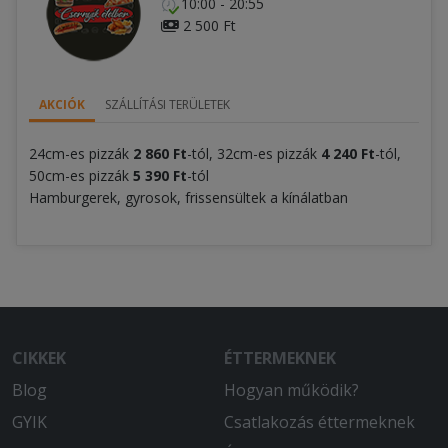
10:00 - 20:55
2 500 Ft
AKCIÓK
SZÁLLÍTÁSI TERÜLETEK
24cm-es pizzák
2 860
Ft
-tól, 32cm-es pizzák
4 240
Ft
-tól,
50cm-es pizzák
5 390
Ft
-tól
Hamburgerek, gyrosok, frissensültek a kínálatban
CIKKEK
ÉTTERMEKNEK
Blog
Hogyan működik?
GYIK
Csatlakozás éttermeknek