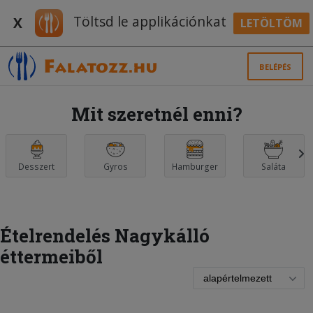
Töltsd le applikációnkat
X
LETÖLTÖM
BELÉPÉS
Mit szeretnél enni?
Desszert
Gyros
Hamburger
Saláta
Ételrendelés Nagykálló
éttermeiből