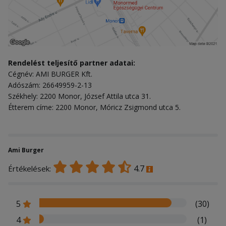
Rendelést teljesítő partner adatai:
Cégnév: AMI BURGER Kft.
Adószám: 26649959-2-13
Székhely: 2200 Monor, József Attila utca 31.
Étterem címe: 2200 Monor, Móricz Zsigmond utca 5.
Ami Burger
4.7
Értékelések:
5
(30)
4
(1)