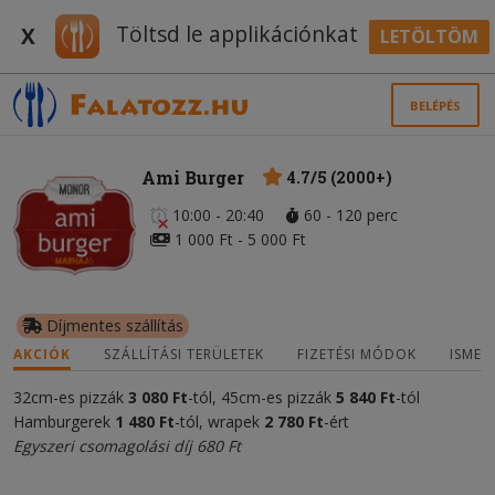
Töltsd le applikációnkat
X
LETÖLTÖM
BELÉPÉS
Ami Burger
4.7/5 (2000+)
10:00 - 20:40
60 - 120 perc
1 000 Ft - 5 000 Ft
Díjmentes szállítás
AKCIÓK
SZÁLLÍTÁSI TERÜLETEK
FIZETÉSI MÓDOK
ISMER
32cm-es pizzák
3 080 Ft
-tól, 45cm-es pizzák
5 840 Ft
-tól
Hamburgerek
1 480 Ft
-tól, wrapek
2 780 Ft
-ért
Egyszeri csomagolási díj 680 Ft