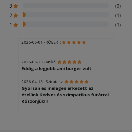
3
(0)
2
(1)
1
(1)
2026-06-01 - RÓBERT:
.
2026-05-30 - Anikó:
Eddig a legjobb ami burger volt
2026-04-18 - Sztratosz:
Gyorsan és melegen érkezett az
ételünk.Kedves és szimpatikus futárral.
Köszönjük!!!
2025-12-05 - Gyöngyvér:
Gyors, pontos szállítás. Finom ételek.