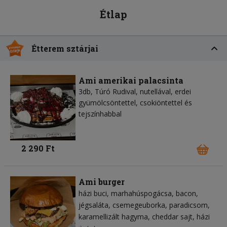
Étlap
Étterem sztárjai
Ami amerikai palacsinta
3db, Túró Rudival, nutellával, erdei
gyümölcsöntettel, csokiöntettel és
tejszínhabbal
2 290 Ft
Ami burger
házi buci
marhahúspogácsa
bacon
jégsaláta
csemegeuborka
paradicsom
karamellizált hagyma
cheddar sajt
házi