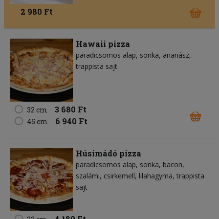
2 980 Ft
Hawaii pizza
paradicsomos alap
sonka
ananász
trappista sajt
3 680 Ft
32 cm
6 940 Ft
45 cm
Húsimádó pizza
paradicsomos alap
sonka
bacon
szalámi
csirkemell
lilahagyma
trappista
sajt
4 180 Ft