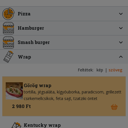
Pizza
Hamburger
Smash burger
Wrap
Feltétek:
kép
szöveg
Görög wrap
tortilla
jégsaláta
kígyóuborka
paradicsom
grillezett
csirkemellcsíkok
feta sajt
tzatziki öntet
2 980 Ft
Kentucky wrap