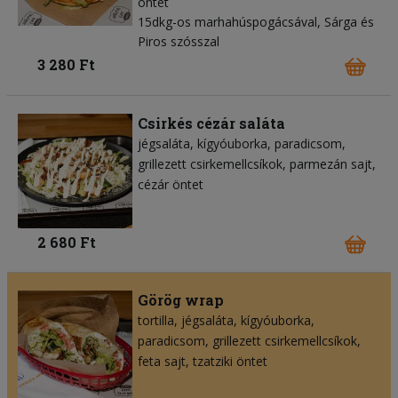
öntet
15dkg-os marhahúspogácsával, Sárga és
Piros szósszal
3 280 Ft
Csirkés cézár saláta
jégsaláta
kígyóuborka
paradicsom
grillezett csirkemellcsíkok
parmezán sajt
cézár öntet
2 680 Ft
Görög wrap
tortilla
jégsaláta
kígyóuborka
paradicsom
grillezett csirkemellcsíkok
feta sajt
tzatziki öntet