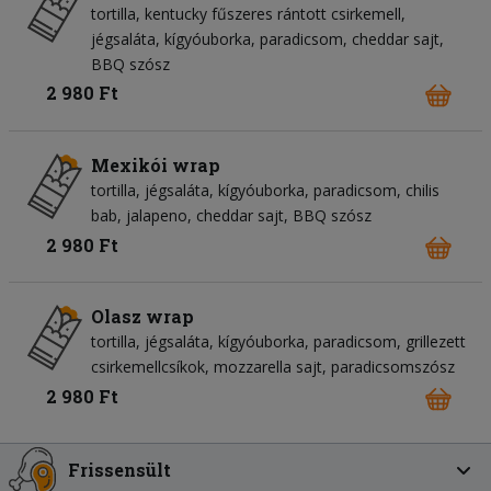
tortilla
kentucky fűszeres rántott csirkemell
jégsaláta
kígyóuborka
paradicsom
cheddar sajt
BBQ szósz
2 980 Ft
Mexikói wrap
tortilla
jégsaláta
kígyóuborka
paradicsom
chilis
bab
jalapeno
cheddar sajt
BBQ szósz
2 980 Ft
Olasz wrap
tortilla
jégsaláta
kígyóuborka
paradicsom
grillezett
csirkemellcsíkok
mozzarella sajt
paradicsomszósz
2 980 Ft
Frissensült