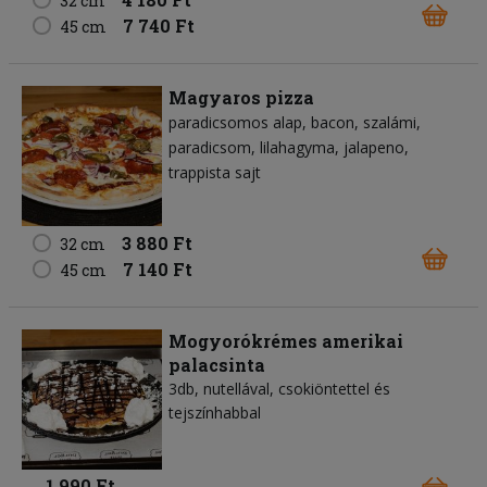
32 cm
7 740 Ft
45 cm
Magyaros pizza
paradicsomos alap
bacon
szalámi
paradicsom
lilahagyma
jalapeno
trappista sajt
3 880 Ft
32 cm
7 140 Ft
45 cm
Mogyorókrémes amerikai
palacsinta
3db, nutellával, csokiöntettel és
tejszínhabbal
1 990 Ft