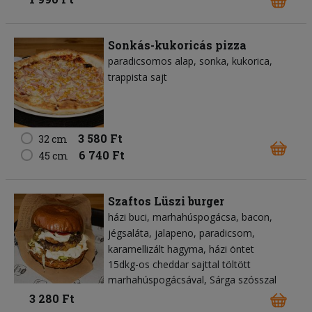
Sonkás-kukoricás pizza
paradicsomos alap
sonka
kukorica
trappista sajt
3 580 Ft
32 cm
6 740 Ft
45 cm
Szaftos Lüszi burger
házi buci
marhahúspogácsa
bacon
jégsaláta
jalapeno
paradicsom
karamellizált hagyma
házi öntet
15dkg-os cheddar sajttal töltött
marhahúspogácsával, Sárga szósszal
3 280 Ft