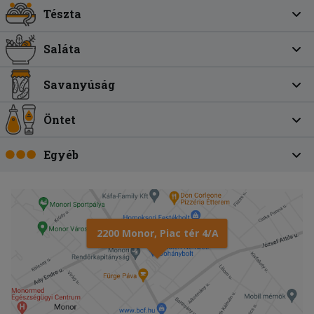
Tészta
Saláta
Savanyúság
Öntet
Egyéb
2200 Monor, Piac tér 4/A