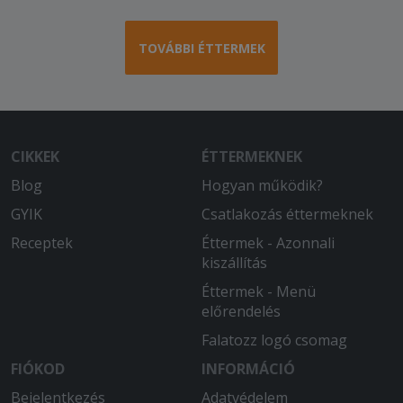
TOVÁBBI ÉTTERMEK
CIKKEK
ÉTTERMEKNEK
Blog
Hogyan működik?
GYIK
Csatlakozás éttermeknek
Receptek
Éttermek - Azonnali
kiszállítás
Éttermek - Menü
előrendelés
Falatozz logó csomag
FIÓKOD
INFORMÁCIÓ
Bejelentkezés
Adatvédelem