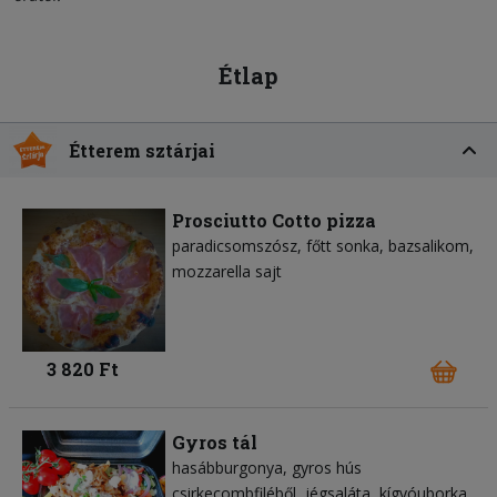
Étlap
Étterem sztárjai
Prosciutto Cotto pizza
paradicsomszósz
főtt sonka
bazsalikom
mozzarella sajt
3 820 Ft
Gyros tál
hasábburgonya
gyros hús
csirkecombfiléből
jégsaláta
kígyóuborka