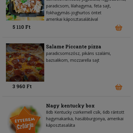
paradicsom
lilahagyma
feta sajt
fokhagymás-joghurtos öntet
amerikai káposztasalátával
5 110 Ft
Salame Piccante pizza
paradicsomszósz
pikáns szalámi
bazsalikom
mozzarella sajt
3 960 Ft
Nagy kentucky box
8db Kentucky csirkemell csík, 6db rántott
hagymakarika, hasábburgonya, amerikai
káposztasaláta