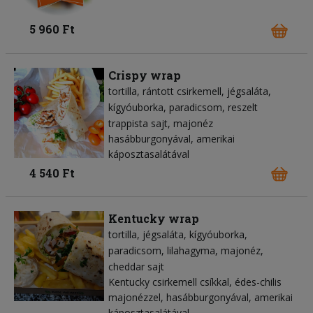
5 960 Ft
Crispy wrap
tortilla
rántott csirkemell
jégsaláta
kígyóuborka
paradicsom
reszelt
trappista sajt
majonéz
hasábburgonyával, amerikai
káposztasalátával
4 540 Ft
Kentucky wrap
tortilla
jégsaláta
kígyóuborka
paradicsom
lilahagyma
majonéz
cheddar sajt
Kentucky csirkemell csíkkal, édes-chilis
majonézzel, hasábburgonyával, amerikai
káposztasalátával