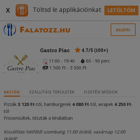
Töltsd le applikációnkat
X
LETÖLTÖM
BELÉPÉS
Gastro Piac
4.7/5 (100+)
11:00 - 19:40
60 - 90 perc
1 500 Ft - 3 500 Ft
AKCIÓK
SZÁLLÍTÁSI TERÜLETEK
FIZETÉSI MÓDOK
Pizzák
3 120 Ft
-tól, hamburgerek
4 080 Ft
-tól, wrapek
4 250 Ft
-
tól
Frissensültek, tészták a kínálatban
Kiszállítás hétfőtől szombatig 11:00 órától, vasárnap 12:00
órától!