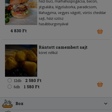
házi buci
marhahúspogácsa
bacon
jégsaláta
kígyóuborka
paradicsom
lilahagyma
vegyes vágott
vörös cheddar
sajt
házi szósz
hasábburgonyával
4 830 Ft
Rántott camembert sajt
köret nélkül
2 580 Ft
12db
1 580 Ft
6db
Box