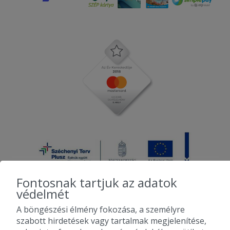
Fontosnak tartjuk az adatok
védelmét
A böngészési élmény fokozása, a személyre
2010-2026 Copyright - Falatozz.hu - Diston-line Kft.
szabott hirdetések vagy tartalmak megjelenítése,