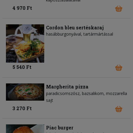
4 970 Ft
Cordon bleu sertéskaraj
hasábburgonyával, tartármártással
5 540 Ft
Margherita pizza
paradicsomszósz
bazsalikom
mozzarella
sajt
3 270 Ft
Piac burger