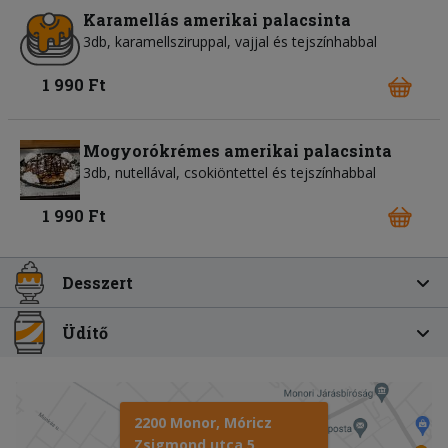
Karamellás amerikai palacsinta
3db, karamellsziruppal, vajjal és tejszínhabbal
1 990 Ft
Mogyorókrémes amerikai palacsinta
3db, nutellával, csokiöntettel és tejszínhabbal
1 990 Ft
Desszert
Üdítő
2200 Monor, Móricz
Zsigmond utca 5.