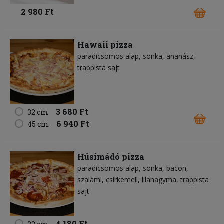
2 980 Ft
Hawaii pizza
paradicsomos alap
sonka
ananász
trappista sajt
3 680 Ft
32 cm
6 940 Ft
45 cm
Húsimádó pizza
paradicsomos alap
sonka
bacon
szalámi
csirkemell
lilahagyma
trappista
sajt
4 180 Ft