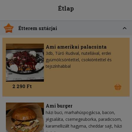
Étlap
Étterem sztárjai
Ami amerikai palacsinta
3db, Túró Rudival, nutellával, erdei
gyümölcsöntettel, csokiöntettel és
tejszínhabbal
2 290 Ft
Ami burger
házi buci
marhahúspogácsa
bacon
jégsaláta
csemegeuborka
paradicsom
karamellizált hagyma
cheddar sajt
házi