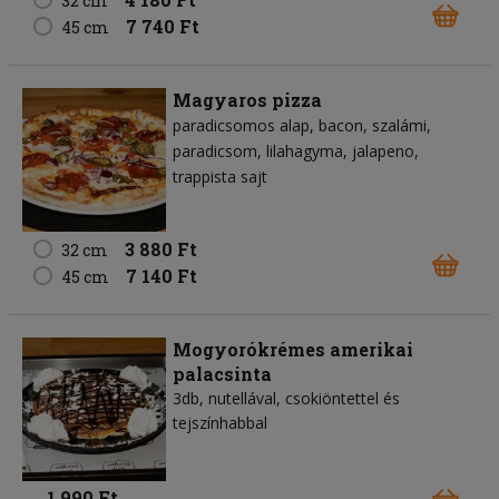
32 cm
7 740 Ft
45 cm
Magyaros pizza
paradicsomos alap
bacon
szalámi
paradicsom
lilahagyma
jalapeno
trappista sajt
3 880 Ft
32 cm
7 140 Ft
45 cm
Mogyorókrémes amerikai
palacsinta
3db, nutellával, csokiöntettel és
tejszínhabbal
1 990 Ft