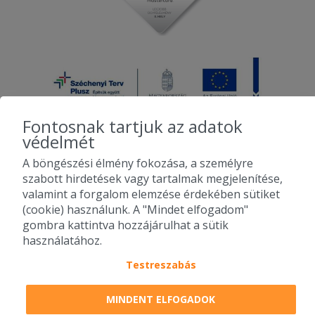
Fontosnak tartjuk az adatok
védelmét
A böngészési élmény fokozása, a személyre
2010-2026 Copyright - Falatozz.hu - Diston-line Kft.
szabott hirdetések vagy tartalmak megjelenítése,
valamint a forgalom elemzése érdekében sütiket
Pizza, gyros, hamburger, menük kedvező áron, egy helyen az összes
(cookie) használunk. A "Mindet elfogadom"
étterem ajánlata.
gombra kattintva hozzájárulhat a sütik
használatához.
Testreszabás
MINDENT ELFOGADOK