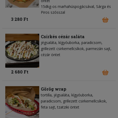
öntet
15dkg-os marhahúspogácsával, Sárga és
Piros szósszal
3 280 Ft
Csirkés cézár saláta
jégsaláta
kígyóuborka
paradicsom
grillezett csirkemellcsíkok
parmezán sajt
cézár öntet
2 680 Ft
Görög wrap
tortilla
jégsaláta
kígyóuborka
paradicsom
grillezett csirkemellcsíkok
feta sajt
tzatziki öntet