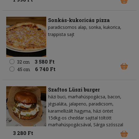
Sonkás-kukoricás pizza
paradicsomos alap
sonka
kukorica
trappista sajt
3 580 Ft
32 cm
6 740 Ft
45 cm
Szaftos Lüszi burger
házi buci
marhahúspogácsa
bacon
jégsaláta
jalapeno
paradicsom
karamellizált hagyma
házi öntet
15dkg-os cheddar sajttal töltött
marhahúspogácsával, Sárga szósszal
3 280 Ft