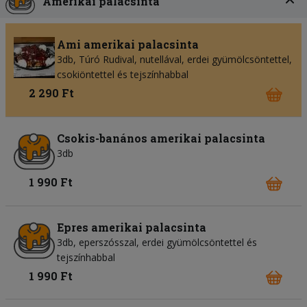
Amerikai palacsinta
Ami amerikai palacsinta
3db, Túró Rudival, nutellával, erdei gyümölcsöntettel,
csokiöntettel és tejszínhabbal
2 290 Ft
Csokis-banános amerikai palacsinta
3db
1 990 Ft
Epres amerikai palacsinta
3db, eperszósszal, erdei gyümölcsöntettel és
tejszínhabbal
1 990 Ft