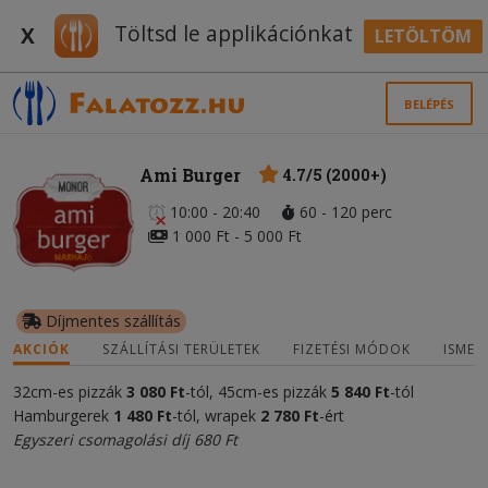
Töltsd le applikációnkat
X
LETÖLTÖM
BELÉPÉS
Ami Burger
4.7/5 (2000+)
10:00 - 20:40
60 - 120 perc
1 000 Ft - 5 000 Ft
Díjmentes szállítás
AKCIÓK
SZÁLLÍTÁSI TERÜLETEK
FIZETÉSI MÓDOK
ISMER
32cm-es pizzák
3 080 Ft
-tól, 45cm-es pizzák
5 840 Ft
-tól
Hamburgerek
1 480 Ft
-tól, wrapek
2 780 Ft
-ért
Egyszeri csomagolási díj 680 Ft