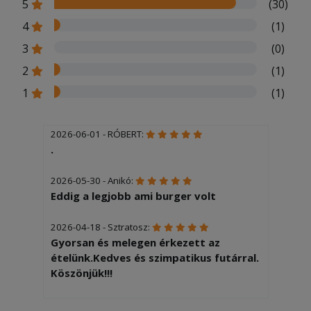
5
(30)
4
(1)
3
(0)
2
(1)
1
(1)
2026-06-01 - RÓBERT:
.
2026-05-30 - Anikó:
Eddig a legjobb ami burger volt
2026-04-18 - Sztratosz:
Gyorsan és melegen érkezett az
ételünk.Kedves és szimpatikus futárral.
Köszönjük!!!
2025-12-05 - Gyöngyvér: