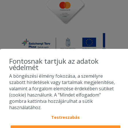
Fontosnak tartjuk az adatok
védelmét
A böngészési élmény fokozása, a személyre
2010-2026 Copyright - Falatozz.hu - Diston-line Kft.
szabott hirdetések vagy tartalmak megjelenítése,
valamint a forgalom elemzése érdekében sütiket
Pizza, gyros, hamburger, menük kedvező áron, egy helyen az összes
(cookie) használunk. A "Mindet elfogadom"
étterem ajánlata.
gombra kattintva hozzájárulhat a sütik
használatához.
Testreszabás