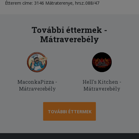
Étterem címe: 3146 Mátraterenye, hrsz:.088/47
További éttermek -
Mátraverebély
MaconkaPizza -
Hell's Kitchen -
Mátraverebély
Mátraverebély
TOVÁBBI ÉTTERMEK