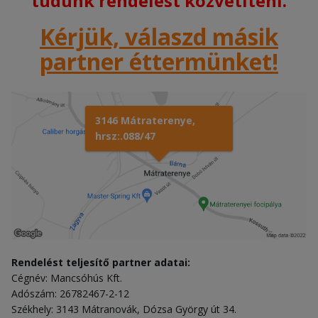
tudunk rendelést közvetíteni.
Kérjük, válaszd másik
partner éttermünket!
3146 Mátraterenye,
hrsz:.088/47
Rendelést teljesítő partner adatai:
Cégnév: Mancsóhús Kft.
Adószám: 26782467-2-12
Székhely: 3143 Mátranovák, Dózsa György út 34.