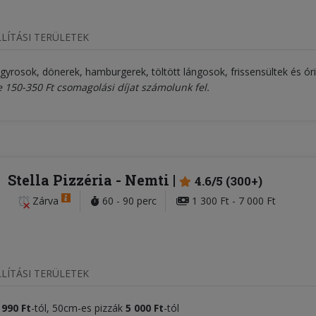
LÍTÁSI TERÜLETEK
 gyrosok, dönerek, hamburgerek, töltött lángosok, frissensültek és ór
e 150-350 Ft csomagolási díjat számolunk fel.
Stella Pizzéria
- Nemti
4.6/5 (300+)
Zárva
60 - 90 perc
1 300 Ft - 7 000 Ft
LÍTÁSI TERÜLETEK
 990 Ft
-tól, 50cm-es pizzák
5
000
Ft
-tól