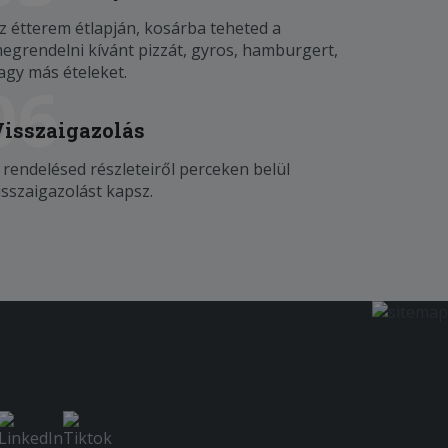
z étterem étlapján, kosárba teheted a
egrendelni kívánt pizzát, gyros, hamburgert,
agy más ételeket.
06
Visszaigazolás
 rendelésed részleteiről perceken belül
isszaigazolást kapsz.