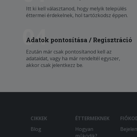
Itt ki kell választanod, hogy melyik település
éttermei érdekelnek, hol tartózkodsz éppen.
04
Adatok pontosítása / Regisztráció
Ezután már csak pontosítanod kell az
adataidat, vagy ha már rendeltél egyszer,
akkor csak jelentkezz be.
CIKKEK
ÉTTERMEKNEK
FIÓKO
Blog
Hogyan
Bejele
működik?