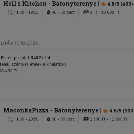
Hell's Kitchen
- Bátonyterenye
4.8/5 (400+
11:00 - 19:55
40 - 50 perc
0 Ft - 10 000 Ft
LÍTÁSI TERÜLETEK
 Ft
-tól, pizzák
1 940 Ft
-tól
telek, szárnyas ételek a kínálatban
50-450 Ft
MaconkaPizza
- Bátonyterenye
4.6/5 (300
11:00 - 20:50
60 - 90 perc
2 500 Ft - 12 500 Ft