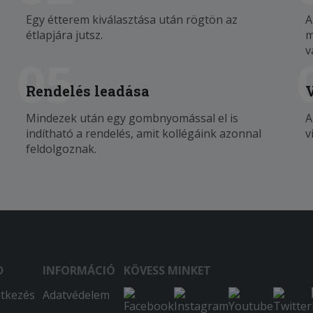
Egy étterem kiválasztása után rögtön az
A
étlapjára jutsz.
m
v
05
Rendelés leadása
Mindezek után egy gombnyomással el is
A
indítható a rendelés, amit kollégáink azonnal
v
feldolgoznak.
D
INFORMÁCIÓ
KÖVESS MINKET
ntkezés
Adatvédelem