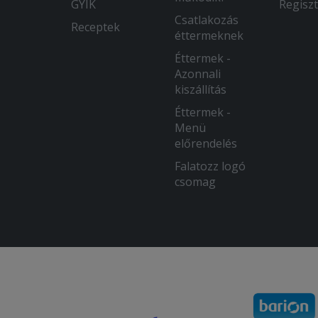
GYIK
Regiszt
Csatlakozás
Receptek
éttermeknek
Éttermek -
Azonnali
kiszállítás
Éttermek -
Menü
előrendelés
Falatozz logó
csomag