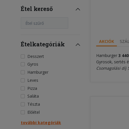
Étel kereső
Étel szűrő
AKCIÓK
SZÁL
Ételkategóriák
Hamburger
3 44
0
Desszert
Gyrosok, sertés é
Gyros
Csomagolási díj 
Hamburger
Leves
Pizza
Saláta
Tészta
Előétel
további kategóriák