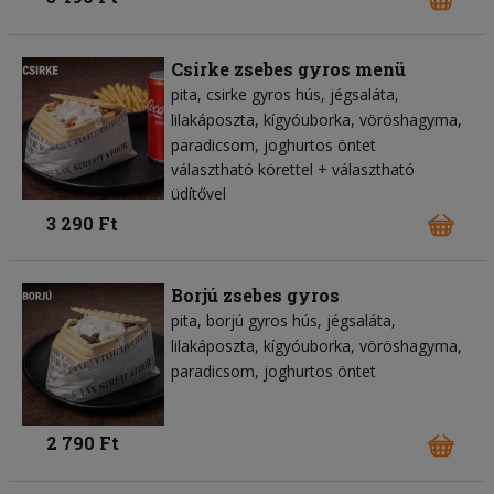
Csirke zsebes gyros menü
pita
csirke gyros hús
jégsaláta
lilakáposzta
kígyóuborka
vöröshagyma
paradicsom
joghurtos öntet
választható körettel + választható
üdítővel
3 290 Ft
Borjú zsebes gyros
pita
borjú gyros hús
jégsaláta
lilakáposzta
kígyóuborka
vöröshagyma
paradicsom
joghurtos öntet
2 790 Ft