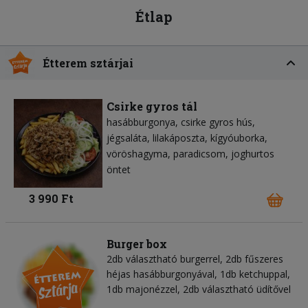
Étlap
Étterem sztárjai
Csirke gyros tál
hasábburgonya
csirke gyros hús
jégsaláta
lilakáposzta
kígyóuborka
vöröshagyma
paradicsom
joghurtos
öntet
3 990 Ft
Burger box
2db választható burgerrel, 2db fűszeres
héjas hasábburgonyával, 1db ketchuppal,
1db majonézzel, 2db választható üdítővel