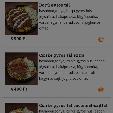
Borjú gyros tál
hasábburgonya
borjú gyros hús
jégsaláta
lilakáposzta
kígyóuborka
vöröshagyma
paradicsom
joghurtos
öntet
3 990 Ft
Csirke gyros tál extra
hasábburgonya
csirke gyros hús
bacon
jégsaláta
lilakáposzta
kígyóuborka
vöröshagyma
paradicsom
pirított
hagyma
sajt
joghurtos öntet
4 490 Ft
Csirke gyros tál baconnel-sajttal
hasábburgonya
csirke gyros hús
bacon