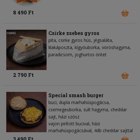
8 490 Ft
Csirke zsebes gyros
pita
csirke gyros hús
jégsaláta
lilakáposzta
kígyóuborka
vöröshagyma
paradicsom
joghurtos öntet
2 790 Ft
Special smash burger
buci
dupla marhahúspogácsa
csemegeuborka
sült hagyma
cheddar
sajt
házi szósz
vajon pirított bucival, házi
marhahúspogácsával, 4db cheddar sajttal
3 490 Ft