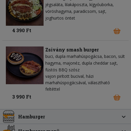
jégsaláta
lilakáposzta
kígyóuborka
vöröshagyma
paradicsom
sajt
joghurtos öntet
4 390 Ft
Zsivány smash burger
buci
dupla marhahúspogácsa
bacon
sült
hagyma
majonéz
dupla cheddar sajt
füstös BBQ szósz
vajon pirított bucival, házi
marhahúspogácsával, választható
feltéttel
3 990 Ft
Hamburger