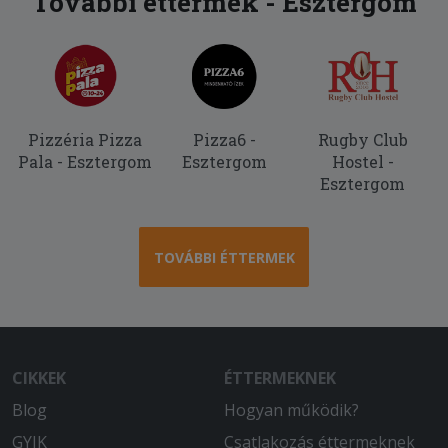
További éttermek - Esztergom
Pizzéria Pizza
Pizza6 -
Rugby Club
Pala - Esztergom
Esztergom
Hostel -
Esztergom
TOVÁBBI ÉTTERMEK
CIKKEK
ÉTTERMEKNEK
Blog
Hogyan működik?
GYIK
Csatlakozás éttermeknek