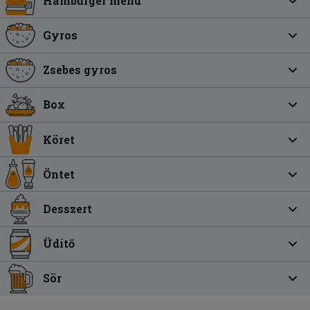
Hamburger menü
Gyros
Zsebes gyros
Box
Köret
Öntet
Desszert
Üdítő
Sör