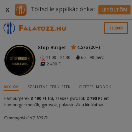
Töltsd le applikációnkat
X
LETÖLTÖM
BELÉPÉS
Stop Burger
4.2/5 (20+)
11:00 - 21:30
60 - 90 perc
2 490 Ft
AKCIÓK
SZÁLLÍTÁSI TERÜLETEK
FIZETÉSI MÓDOK
Hamburgerek
3 490 Ft
-tól, zsebes gyrosok
2 790 Ft
-ért
Hamburger menük, gyrosok, palacsinták a kínálatban
Csomagolási díj 100 Ft