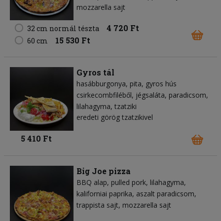
mozzarella sajt
4 720 Ft
32 cm normál tészta
15 530 Ft
60 cm
Gyros tál
hasábburgonya
pita
gyros hús
csirkecombfiléből
jégsaláta
paradicsom
lilahagyma
tzatziki
eredeti görög tzatzikivel
5 410 Ft
Big Joe pizza
BBQ alap
pulled pork
lilahagyma
kaliforniai paprika
aszalt paradicsom
trappista sajt
mozzarella sajt