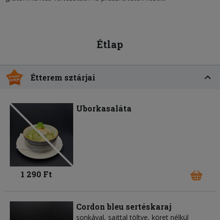
Étlap
Étterem sztárjai
Uborkasaláta
1 290 Ft
Cordon bleu sertéskaraj
sonkával, sajttal töltve, köret nélkül