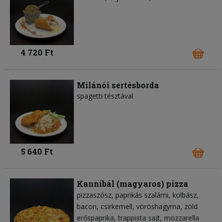
4 720 Ft
Milánói sertésborda
spagetti tésztával
5 640 Ft
Kannibál (magyaros) pizza
pizzaszósz
paprikás szalámi
kolbász
bacon
csirkemell
vöröshagyma
zöld
erőspaprika
trappista sajt
mozzarella