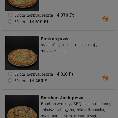
4 370 Ft
32 cm normál tészta
14 610 Ft
60 cm
Sonkás pizza
pizzaszósz
sonka
trappista sajt
mozzarella sajt
4 310 Ft
32 cm normál tészta
14 260 Ft
60 cm
Bourbon Jack pizza
Bourbon whiskeys BBQ alap
pulled pork
kolbász
lilahagyma
zöld erőspaprika
aszalt paradicsom
trappista sajt