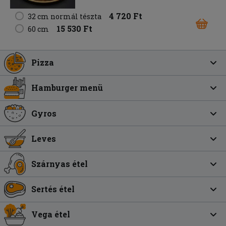
4 720 Ft
32 cm normál tészta
15 530 Ft
60 cm
Pizza
Hamburger menü
Gyros
Leves
Szárnyas étel
Sertés étel
Vega étel