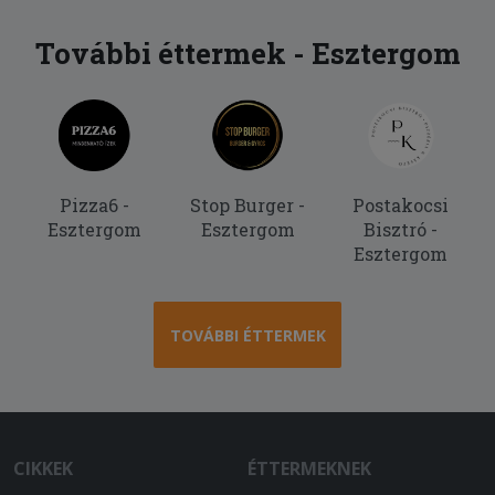
További éttermek - Esztergom
Pizza6 -
Stop Burger -
Postakocsi
Esztergom
Esztergom
Bisztró -
Esztergom
TOVÁBBI ÉTTERMEK
CIKKEK
ÉTTERMEKNEK