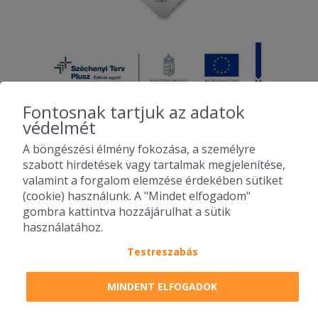
Fontosnak tartjuk az adatok
védelmét
A böngészési élmény fokozása, a személyre
2010-2026 Copyright - Falatozz.hu - Diston-line Kft.
szabott hirdetések vagy tartalmak megjelenítése,
valamint a forgalom elemzése érdekében sütiket
Pizza, gyros, hamburger, menük kedvező áron, egy helyen az összes
(cookie) használunk. A "Mindet elfogadom"
étterem ajánlata.
gombra kattintva hozzájárulhat a sütik
használatához.
Testreszabás
MINDENT ELFOGADOK