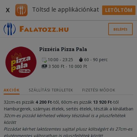
Töltsd le applikációnkat
X
LETÖLTÖM
BELÉPÉS
Pizzéria Pizza Pala
10:00 - 23:25
60 - 90 perc
3 500 Ft - 10 000 Ft
AKCIÓK
SZÁLLÍTÁSI TERÜLETEK
FIZETÉSI MÓDOK
32cm-es pizzák
4 200
Ft
-tól, 60cm-es pizzák
13 920
Ft
-tól
Hamburgerek, szárnyas ételek, sertés ételek, tészták a kínálatban
32cm-es pizzád kérheted vékony tésztával is a pluszfeltétek
között
Pizzádat kérhet laktózemtes sajttal plusz költségért és 27cm-es
gluténmentes változatban is pluszfeltétek között