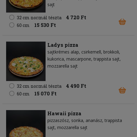
sajt
4 720 Ft
32 cm normál tészta
15 530 Ft
60 cm
Ladys pizza
sajtkrémes alap
csirkemell
brokkoli
kukorica
mascarpone
trappista sajt
mozzarella sajt
4 490 Ft
32 cm normál tészta
15 070 Ft
60 cm
Hawaii pizza
pizzaszósz
sonka
ananász
trappista
sajt
mozzarella sajt