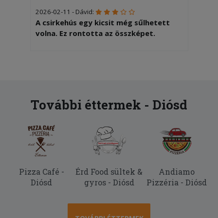
2026-02-11 - Dávid:
A csirkehús egy kicsit még sűlhetett
volna. Ez rontotta az összképet.
2025-08-30 - Endre:
A gyros nagyon finom volt viszont a
kiszállítás 1 óra 40 percbe került, ezért
vettem le 1 csillagot
További éttermek - Diósd
Pizza Café -
Érd Food sültek &
Andiamo
Diósd
gyros - Diósd
Pizzéria - Diósd