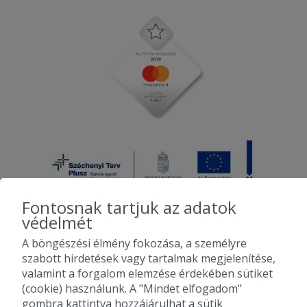
Fontosnak tartjuk az adatok
védelmét
A böngészési élmény fokozása, a személyre
2010-2026 Copyright - Falatozz.hu - Diston-line Kft.
szabott hirdetések vagy tartalmak megjelenítése,
valamint a forgalom elemzése érdekében sütiket
Pizza, gyros, hamburger, menük kedvező áron, egy helyen az összes
(cookie) használunk. A "Mindet elfogadom"
étterem ajánlata.
gombra kattintva hozzájárulhat a sütik