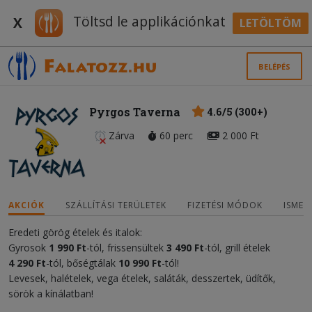
Töltsd le applikációnkat
X
LETÖLTÖM
BELÉPÉS
Pyrgos Taverna
4.6/5 (300+)
Zárva
60 perc
2 000 Ft
AKCIÓK
SZÁLLÍTÁSI TERÜLETEK
FIZETÉSI MÓDOK
ISMER
Eredeti görög ételek és italok:
Gyrosok
1 990 Ft
-tól, frissensültek
3 490 Ft
-tól, grill ételek
4 290 Ft
-tól, bőségtálak
10 990 Ft
-tól!
Levesek, halételek, vega ételek, saláták, desszertek, üdítők,
sörök a kínálatban!