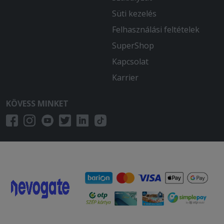
Süti kezelés
Felhasználási feltételek
SuperShop
Kapcsolat
Karrier
KÖVESS MINKET