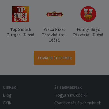
Nagyon finom volt a gyros és nagy
adag. Csak ajánlani tudom.
Top Smash
Pizza Pizza
Funny Guys
Burger - Diósd
Törökbálint -
Pizzéria - Diósd
Diósd
TOVÁBBI ÉTTERMEK
CIKKEK
ÉTTERMEKNEK
Blog
Hogyan működik?
GYIK
Csatlakozás éttermeknek