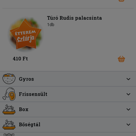
Túró Rudis palacsinta
1db
410 Ft
Gyros
Frissensült
Box
Bőségtál