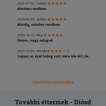
2026-07-05 - Zoltán:
Minden rendben.
2026-05-03 - Zoltán:
Mindig, minden rendben.
2025-10-15 - Rita:
Finom, nagy adagok.
2025-10-04 - Krisztina:
Sajnos az étel hideg volt mire ide ért,de
nagyon finom.
2025-07-23 - Rita:
Ismét finom, nagy adagok.
Társétterem megjelenítése
2025-07-09 - Rita:
Nagy adagok. Rendben volt.
További éttermek - Diósd
2025-06-25 - Rita: