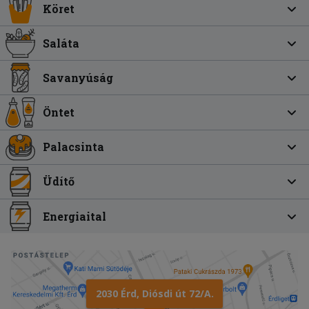
Köret
Saláta
Savanyúság
Öntet
Palacsinta
Üdítő
Energiaital
2030 Érd, Diósdi út 72/A.