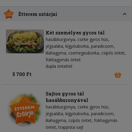
Étterem sztárjai
Két személyes gyros tál
hasábburgonya
csirke gyros hús
jégsaláta
kígyóuborka
paradicsom
lilahagyma
csemegeuborka
csípős öntet
fokhagymás öntet
dupla öntettel
5 700 Ft
Sajtos gyros tál
hasábburonyával
hasábburgonya
csirke gyros hús
jégsaláta
kígyóuborka
paradicsom
lilahagyma
csípős öntet
fokhagymás
öntet
trappista sajt