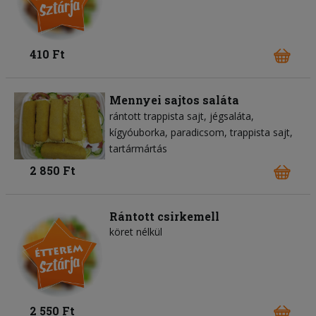
410 Ft
Mennyei sajtos saláta
rántott trappista sajt
jégsaláta
kígyóuborka
paradicsom
trappista sajt
tartármártás
2 850 Ft
Rántott csirkemell
köret nélkül
2 550 Ft