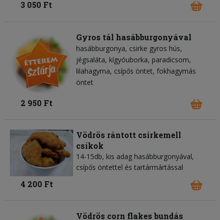
3 050 Ft
Gyros tál hasábburgonyával
hasábburgonya
csirke gyros hús
jégsaláta
kígyóuborka
paradicsom
lilahagyma
csípős öntet
fokhagymás
öntet
2 950 Ft
Vödrös rántott csirkemell
csíkok
14-15db, kis adag hasábburgonyával,
csípős öntettel és tartármártással
4 200 Ft
Vödrös corn flakes bundás