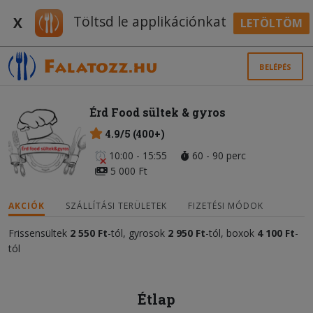
Töltsd le applikációnkat
X
LETÖLTÖM
BELÉPÉS
Érd Food sültek & gyros
4.9/5 (400+)
10:00 - 15:55
60 - 90 perc
5 000 Ft
AKCIÓK
SZÁLLÍTÁSI TERÜLETEK
FIZETÉSI MÓDOK
Frissensültek
2 550 Ft
-tól, gyrosok
2 950 Ft
-tól, boxok
4 100 Ft
-
tól
Étlap