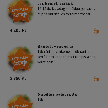
csirkemell csíkok
14-15db, kis adag hasábburgonyával,
csípős öntettel és tartármártással
4 200 Ft
Rántott vegyes tál
1db rántott csirkemell, 1db rántott
sertéskaraj, 1db rántott trappista sajt,
köret nélkül
2 750 Ft
Nutellás palacsinta
1db