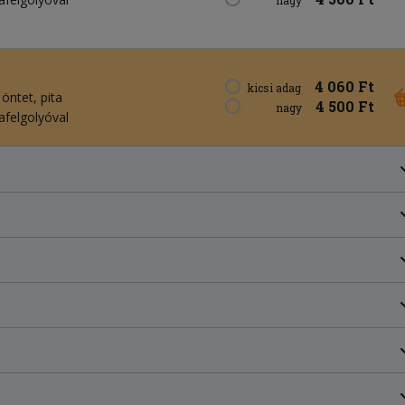
4 060 Ft
kicsi adag
 öntet
pita
4 500 Ft
nagy
lafelgolyóval