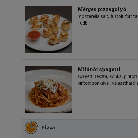
Mérges pizzagolyó
mozzarella sajt
füstölt-főtt ta
10db
Milánói spagetti
spagetti tészta
sonka
piríto
pirított sonkával, választható s
Pizza