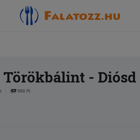
 Törökbálint
- Diósd
c
900 Ft