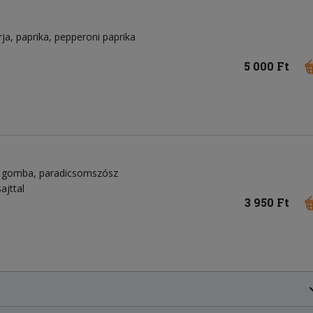
rja
paprika
pepperoni paprika
5 000 Ft
tt gomba
paradicsomszósz
ajttal
3 950 Ft