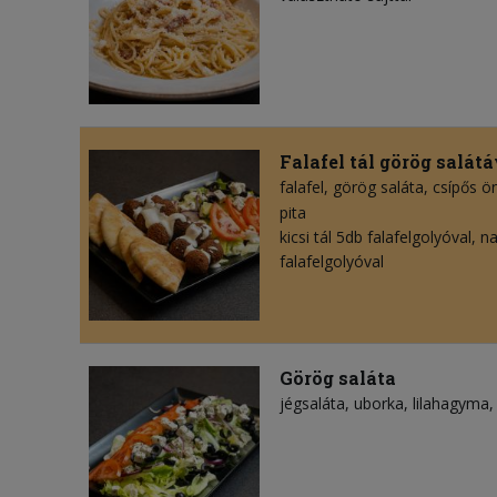
Falafel tál görög salátá
falafel
görög saláta
csípős ö
pita
kicsi tál 5db falafelgolyóval, n
falafelgolyóval
Görög saláta
jégsaláta
uborka
lilahagyma