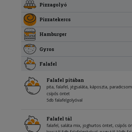
Pizzagolyó
Pizzatekercs
Hamburger
Gyros
Falafel
Falafel pitában
pita
falafel
jégsaláta
káposzta
paradicsom
csípős öntet
5db falafelgolyóval
Falafel tál
falafel
saláta mix
joghurtos öntet
csípős ö
kicsi tál 5db falafelgolyóval, nagy tál 10db fa