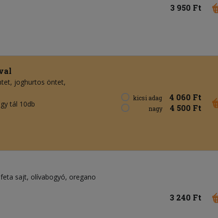
3 950 Ft
val
ntet
joghurtos öntet
4 060 Ft
kicsi adag
agy tál 10db
4 500 Ft
nagy
feta sajt
olívabogyó
oregano
3 240 Ft