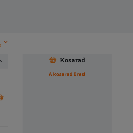
a
Kosarad
A kosarad üres!