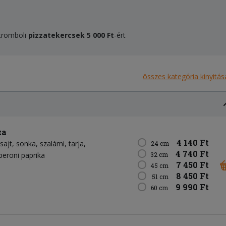
Stromboli
pizzatekercsek
5 000 F
t
-ért
összes kategória kinyitás
za
4 140 Ft
sajt
sonka
szalámi
tarja
24 cm
4 740 Ft
peroni paprika
32 cm
7 450 Ft
45 cm
8 450 Ft
51 cm
9 990 Ft
60 cm