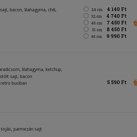
4 140 Ft
sajt
bacon
lilahagyma
chili
24 cm
4 740 Ft
32 cm
7 450 Ft
45 cm
8 450 Ft
51 cm
9 990 Ft
60 cm
aradicsom
lilahagyma
ketchup
stölt sajt
bacon
5 590 Ft
retro buciban
tojás
parmezán sajt