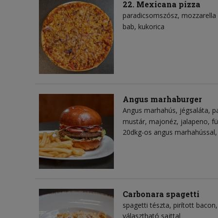
22. Mexicana pizza
paradicsomszósz
mozzarella 
bab
kukorica
Angus marhaburger
Angus marhahús
jégsaláta
p
mustár
majonéz
jalapeno
fü
20dkg-os angus marhahússal, 
Carbonara spagetti
spagetti tészta
pirított bacon
választható sajttal