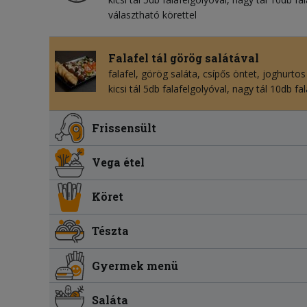
választható körettel
Falafel tál görög salátával
falafel
görög saláta
csípős öntet
joghurtos
kicsi tál 5db falafelgolyóval, nagy tál 10db fa
Frissensült
Vega étel
Köret
Tészta
Gyermek menü
Saláta