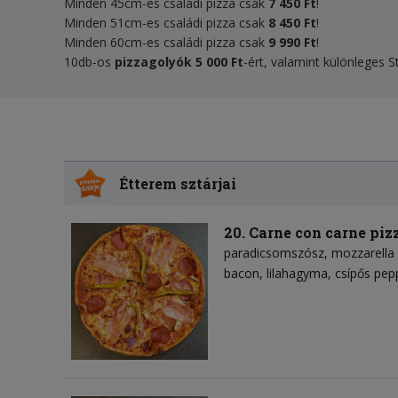
Minden 45cm-es családi pizza csak
7 450 Ft
!
Minden 51cm-es családi pizza csak
8 450 Ft
!
Minden 60cm-es családi pizza csak
9 990 Ft
!
10db-os
pizzagolyók 5 000 Ft
-ért, valamint különleges 
Étterem sztárjai
20. Carne con carne piz
paradicsomszósz
mozzarella 
bacon
lilahagyma
csípős pep