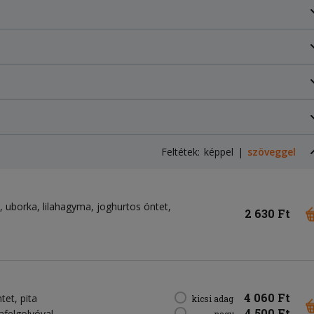
Feltétek:
képpel
szöveggel
uborka
lilahagyma
joghurtos öntet
2 630 Ft
4 060 Ft
ntet
pita
kicsi adag
4 500 Ft
lafelgolyóval
nagy