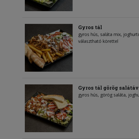
Gyros tál
gyros hús
saláta mix
joghurt
választható körettel
Gyros tál görög salátáv
gyros hús
görög saláta
joghu