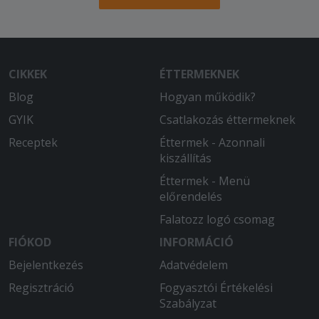
CIKKEK
ÉTTERMEKNEK
Blog
Hogyan működik?
GYIK
Csatlakozás éttermeknek
Receptek
Éttermek - Azonnali
kiszállítás
Éttermek - Menü
előrendelés
Falatozz logó csomag
FIÓKOD
INFORMÁCIÓ
Bejelentkezés
Adatvédelem
Regisztráció
Fogyasztói Értékelési
Szabályzat