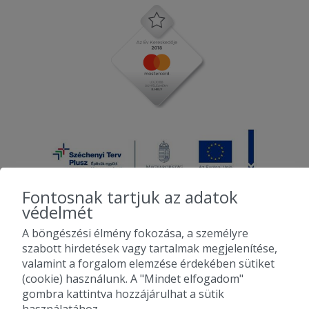
Fontosnak tartjuk az adatok
védelmét
A böngészési élmény fokozása, a személyre
2010-2026 Copyright - Falatozz.hu - Diston-line Kft.
szabott hirdetések vagy tartalmak megjelenítése,
valamint a forgalom elemzése érdekében sütiket
Pizza, gyros, hamburger, menük kedvező áron, egy helyen az összes
(cookie) használunk. A "Mindet elfogadom"
étterem ajánlata.
gombra kattintva hozzájárulhat a sütik
használatához.