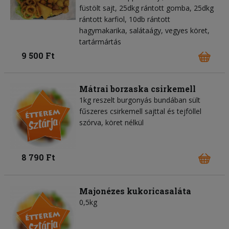
füstölt sajt, 25dkg rántott gomba, 25dkg
rántott karfiol, 10db rántott
hagymakarika, salátaágy, vegyes köret,
tartármártás
9 500 Ft
Mátrai borzaska csirkemell
1kg reszelt burgonyás bundában sült
fűszeres csirkemell sajttal és tejföllel
szórva, köret nélkül
8 790 Ft
Majonézes kukoricasaláta
0,5kg