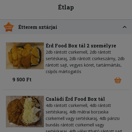
Étlap
Étterem sztárjai
Érd Food Box tál 2 személyre
2db rántott csirkemell, 2db rántott
sertéskaraj, 2db rántott csirkeszárny, 2db
rántott sajt, vegyes köret, tartármártás,
csípős mártogatós
9 500 Ft
Családi Érd Food Box tál
4db rántott csirkemell, 4db rántott
sertéskaraj, 4db mátrai borzaska
csirkemell vagy sertéskaraj, 4db párizsi
bundás rántott csirkemell vagy
sertéskaraj, 4db választható rántott sajt,