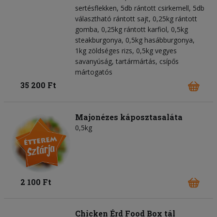
sertésflekken, 5db rántott csirkemell, 5db
választható rántott sajt, 0,25kg rántott
gomba, 0,25kg rántott karfiol, 0,5kg
steakburgonya, 0,5kg hasábburgonya,
1kg zöldséges rizs, 0,5kg vegyes
savanyúság, tartármártás, csípős
mártogatós
35 200 Ft
Majonézes káposztasaláta
0,5kg
2 100 Ft
Chicken Érd Food Box tál