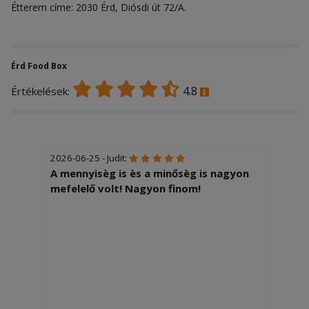
Étterem címe: 2030 Érd, Diósdi út 72/A.
Érd Food Box
4.8
Értékelések:
2026-06-25 - Judit:
A mennyisèg is ès a minősèg is nagyon
mefelelő volt! Nagyon finom!