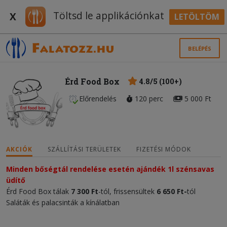
Töltsd le applikációnkat
X
LETÖLTÖM
BELÉPÉS
Érd Food Box
4.8/5 (100+)
Előrendelés
120 perc
5 000 Ft
AKCIÓK
SZÁLLÍTÁSI TERÜLETEK
FIZETÉSI MÓDOK
Minden bőségtál rendelése esetén ajándék 1l szénsavas 
üdítő
Érd Food Box tálak
7 300
Ft
-tól, frissensültek
6 650
Ft
-
tól
Saláták és palacsinták a kínálatban