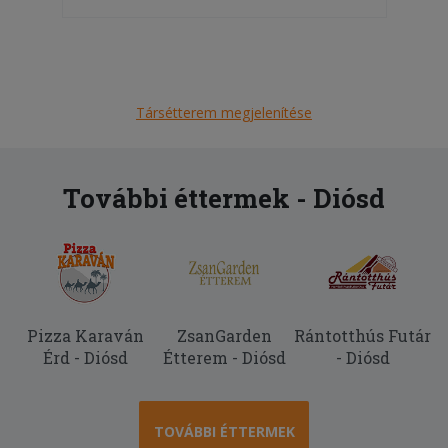
Társétterem megjelenítése
További éttermek - Diósd
Pizza Karaván
ZsanGarden
Rántotthús Futár
Érd - Diósd
Étterem - Diósd
- Diósd
TOVÁBBI ÉTTERMEK