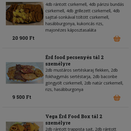
4db rántott csirkemell, 4db párizsi bundás
csirkemell, 4db grillezett csirkemell, 4db
sajttal-sonkával töltött csirkemell,
hasábburgonya, kukoricás rizs,
majonézes káposztasaláta
20 900 Ft
Érd food pecsenyés tál 2
személyre
2db mustáros sertéskaraj flekken, 2db
fokhagymás sertéstarja, 2db baconbe
göngyölt csirkemell, 2db natúr csirkemell,
rizs, hasábburgonya
9 500 Ft
Vega Érd Food Box tál 2
személyre
2db rántott trappista sajt, 2db rántott