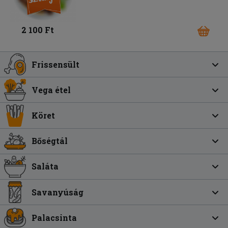
2 100 Ft
Frissensült
Vega étel
Köret
Bőségtál
Saláta
Savanyúság
Palacsinta