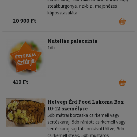
steakburgonya, rizi-bizi, majonézes
káposztasaláta
20 900 Ft
Nutellás palacsinta
1db
410 Ft
Hétvégi Érd Food Lakoma Box
10-12 személyre
5db mátrai borzaska csirkemell vagy
sertéskaraj, 5db rántott csirkemell vagy
sertéskaraj sajttal-sonkával töltve, 5db
csirkemell steak, 5db mustáros