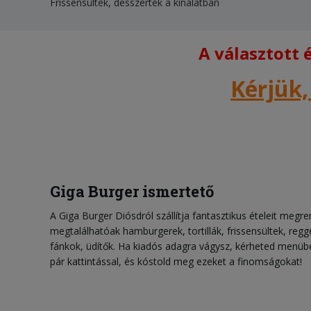
Frissensültek, desszertek a kínálatban
A választott
Kérjük,
Giga Burger ismertető
A Giga Burger Diósdról szállítja fantasztikus ételeit megre
megtalálhatóak hamburgerek, tortillák, frissensültek, regge
fánkok, üdítők. Ha kiadós adagra vágysz, kérheted menüb
pár kattintással, és kóstold meg ezeket a finomságokat!