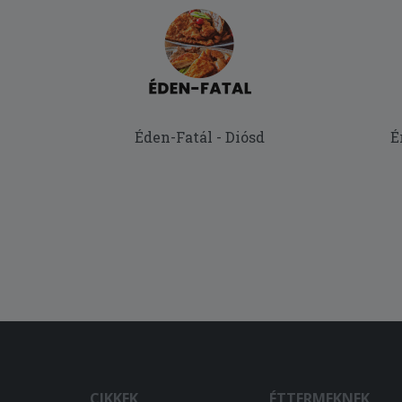
Éden-Fatál - Diósd
É
CIKKEK
ÉTTERMEKNEK