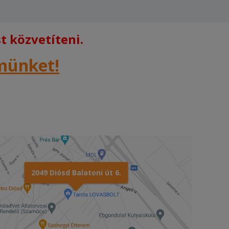
 közvetíteni.
rmünket!
2049 Diósd Balatoni út 6.