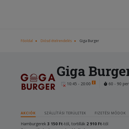
Főoldal
Diósd ételrendelés
Giga Burger
Giga Burge
10:45 - 20:00
60 - 90 per
AKCIÓK
SZÁLLÍTÁSI TERÜLETEK
FIZETÉSI MÓDOK
Hamburgerek
3 150 Ft
-tól, tortillák
2 910 Ft
-tól