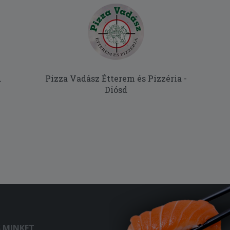
d
Pizza Vadász Étterem és Pizzéria -
Diósd
S MINKET