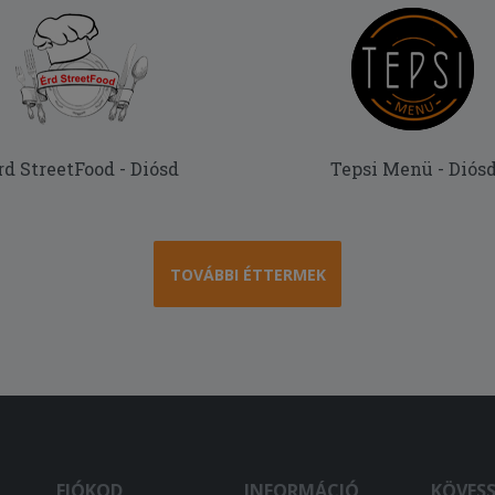
rd StreetFood - Diósd
Tepsi Menü - Diós
TOVÁBBI ÉTTERMEK
FIÓKOD
INFORMÁCIÓ
KÖVES