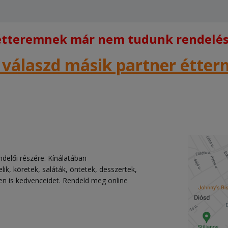
 étteremnek már nem tudunk rendelést
 válaszd másik partner étte
ndelői részére. Kínálatában
lik, köretek, saláták, öntetek, desszertek,
en is kedvenceidet. Rendeld meg online