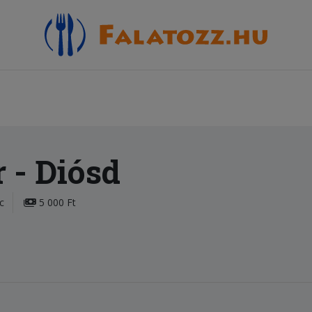
r
- Diósd
c
5 000 Ft