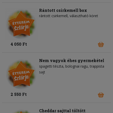
Rántott csirkemell box
rántott csirkemell, választható köret
4 050 Ft
Nem vagyok éhes gyermekétel
spagetti tészta
bolognai ragu
trappista
sajt
2 550 Ft
Cheddar sajttal töltött