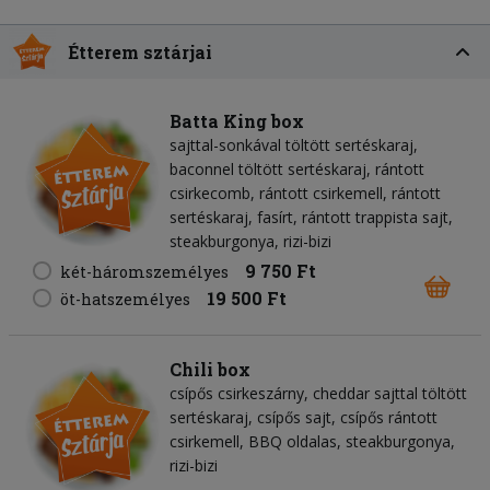
Étterem sztárjai
Batta King box
sajttal-sonkával töltött sertéskaraj,
baconnel töltött sertéskaraj, rántott
csirkecomb, rántott csirkemell, rántott
sertéskaraj, fasírt, rántott trappista sajt,
steakburgonya, rizi-bizi
9 750 Ft
két-háromszemélyes
19 500 Ft
öt-hatszemélyes
Chili box
csípős csirkeszárny, cheddar sajttal töltött
sertéskaraj, csípős sajt, csípős rántott
csirkemell, BBQ oldalas, steakburgonya,
rizi-bizi