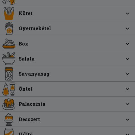
Köret
Gyermekétel
Box
Saláta
Savanyúság
Öntet
Palacsinta
Desszert
Üdítő