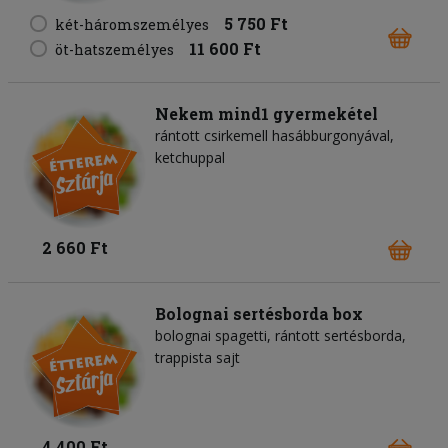
5 750 Ft
két-háromszemélyes
11 600 Ft
öt-hatszemélyes
Nekem mind1 gyermekétel
rántott csirkemell hasábburgonyával,
ketchuppal
2 660 Ft
Bolognai sertésborda box
bolognai spagetti, rántott sertésborda,
trappista sajt
4 400 Ft