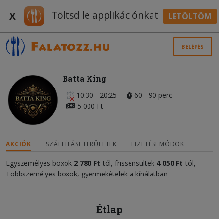
Töltsd le applikációnkat
X
LETÖLTÖM
BELÉPÉS
Batta King
10:30 - 20:25
60 - 90 perc
5 000 Ft
AKCIÓK
SZÁLLÍTÁSI TERÜLETEK
FIZETÉSI MÓDOK
Egyszemélyes boxok
2 780 Ft
-tól, frissensültek
4 050 Ft
-tól,
Többszemélyes boxok, gyermekételek a kínálatban
Étlap