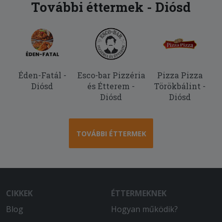
További éttermek - Diósd
Éden-Fatál -
Esco-bar Pizzéria
Pizza Pizza
Diósd
és Étterem -
Törökbálint -
Diósd
Diósd
TOVÁBBI ÉTTERMEK
CIKKEK
ÉTTERMEKNEK
Blog
Hogyan működik?