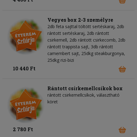
Vegyes box 2-3 személyre
2db feta sajttal töltött sertéskaraj, 2db
rántott sertéskaraj, 2db rántott
csirkemell, 2db rántott csirkecomb, 2db
rántott trappista sajt, 3db rántott
camembert sajt, 25dkg steakburgonya,
25dkg rizi-bizi
10 440 Ft
Rántott csirkemellcsíkok box
rántott csirkemellcsíkok, választható
köret
2 780 Ft