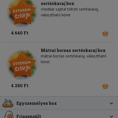
sertéskaraj box
cheddar sajttal töltött sertéskaraj,
választható köret
4 640 Ft
Mátrai borzas sertéskaraj box
mátrai borzas sertéskaraj, választható
köret
4 280 Ft
Egyszemélyes box
Frissensült