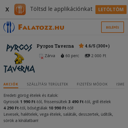
Töltsd le applikációnkat
X
LETÖLTÖM
BELÉPÉS
Pyrgos Taverna
4.6/5 (300+)
Zárva
60 perc
2 000 Ft
AKCIÓK
SZÁLLÍTÁSI TERÜLETEK
FIZETÉSI MÓDOK
ISMER
Eredeti görög ételek és italok:
Gyrosok
1 990 Ft
-tól, frissensültek
3 490 Ft
-tól, grill ételek
4 290 Ft
-tól, bőségtálak
10 990 Ft
-tól!
Levesek, halételek, vega ételek, saláták, desszertek, üdítők,
sörök a kínálatban!