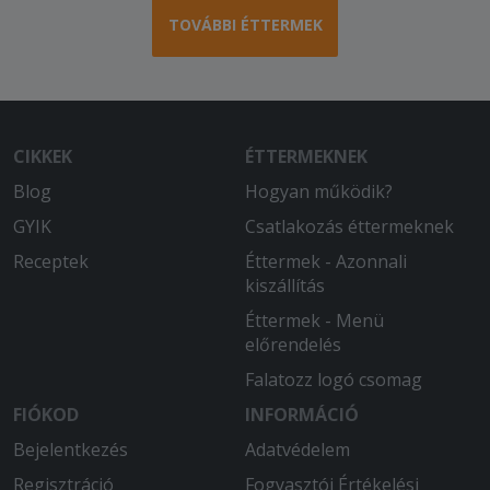
TOVÁBBI ÉTTERMEK
CIKKEK
ÉTTERMEKNEK
Blog
Hogyan működik?
GYIK
Csatlakozás éttermeknek
Receptek
Éttermek - Azonnali
kiszállítás
Éttermek - Menü
előrendelés
Falatozz logó csomag
FIÓKOD
INFORMÁCIÓ
Bejelentkezés
Adatvédelem
Regisztráció
Fogyasztói Értékelési