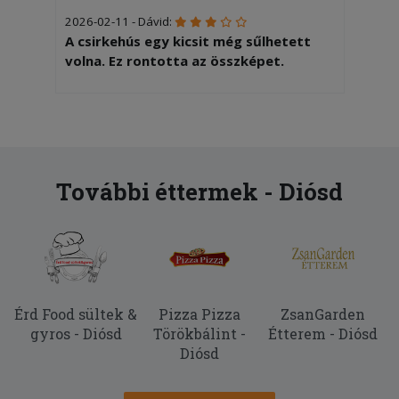
2026-02-11 - Dávid:
A csirkehús egy kicsit még sűlhetett
volna. Ez rontotta az összképet.
2025-08-30 - Endre:
A gyros nagyon finom volt viszont a
kiszállítás 1 óra 40 percbe került, ezért
vettem le 1 csillagot
További éttermek - Diósd
Érd Food sültek &
Pizza Pizza
ZsanGarden
gyros - Diósd
Törökbálint -
Étterem - Diósd
Diósd