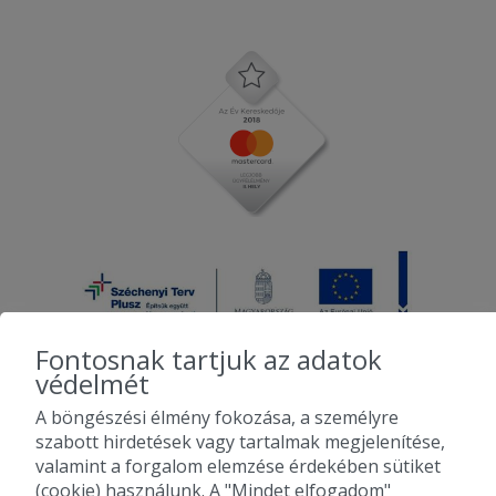
Fontosnak tartjuk az adatok
védelmét
A böngészési élmény fokozása, a személyre
2010-2026 Copyright - Falatozz.hu - Diston-line Kft.
szabott hirdetések vagy tartalmak megjelenítése,
valamint a forgalom elemzése érdekében sütiket
Pizza, gyros, hamburger, menük kedvező áron, egy helyen az összes
(cookie) használunk. A "Mindet elfogadom"
étterem ajánlata.