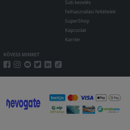
Süti kezelés
Felhasználási feltételek
SuperShop
Kapcsolat
Karrier
KÖVESS MINKET