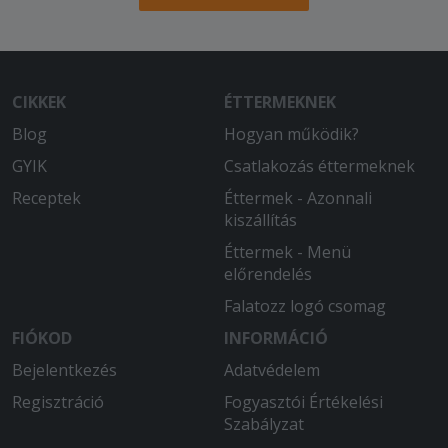
CIKKEK
ÉTTERMEKNEK
Blog
Hogyan működik?
GYIK
Csatlakozás éttermeknek
Receptek
Éttermek - Azonnali
kiszállítás
Éttermek - Menü
előrendelés
Falatozz logó csomag
FIÓKOD
INFORMÁCIÓ
Bejelentkezés
Adatvédelem
Regisztráció
Fogyasztói Értékelési
Szabályzat