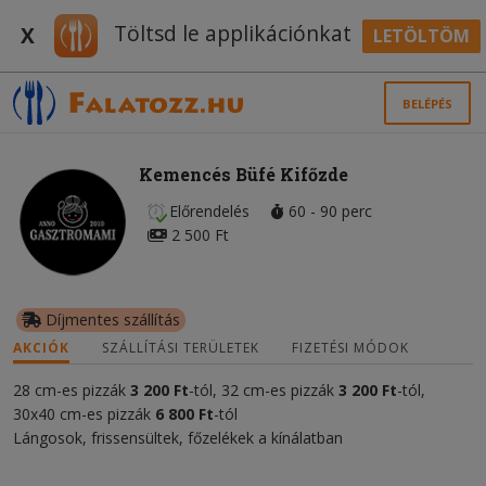
Töltsd le applikációnkat
X
LETÖLTÖM
BELÉPÉS
Kemencés Büfé Kifőzde
Előrendelés
60 - 90 perc
2 500 Ft
Díjmentes szállítás
AKCIÓK
SZÁLLÍTÁSI TERÜLETEK
FIZETÉSI MÓDOK
28 cm-es pizzák
3 200 Ft
-tól, 32 cm-es pizzák
3 200 Ft
-tól,
30x40 cm-es pizzák
6 800 Ft
-tól
Lángosok, frissensültek, főzelékek a kínálatban