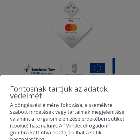
Fontosnak tartjuk az adatok
védelmét
A böngészési élmény fokozása, a személyre
2010-2026 Copyright - Falatozz.hu - Diston-line Kft.
szabott hirdetések vagy tartalmak megjelenítése,
valamint a forgalom elemzése érdekében sütiket
Pizza, gyros, hamburger, menük kedvező áron, egy helyen az összes
(cookie) használunk. A "Mindet elfogadom"
étterem ajánlata.
gombra kattintva hozzájárulhat a sütik
használatához.