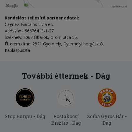
Rendelést teljesítő partner adatai:
Cégnév: Bartalos Lívia e.v.
Adószám: 56676413-1-27
Székhely: 2063 Óbarok, Orom utca 55.
Étterem címe: 2821 Gyermely, Gyermelyi horgásztó,
Kabláspuszta
További éttermek - Dág
Stop Burger - Dág
Postakocsi
Zorba Gyros Bár -
Bisztró - Dág
Dág