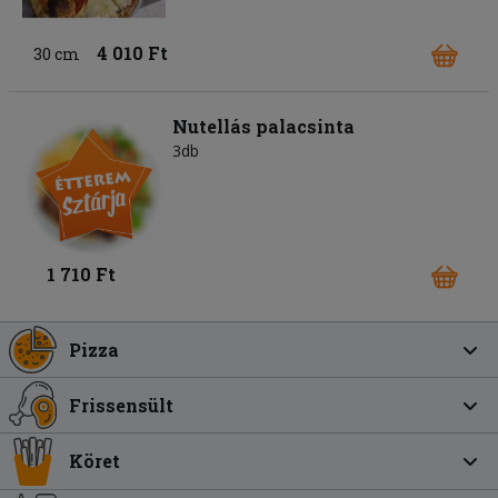
4 010 Ft
30 cm
Nutellás palacsinta
3db
1 710 Ft
Pizza
Frissensült
Köret