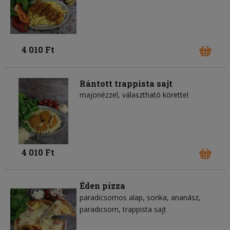
4 010 Ft
Rántott trappista sajt
majonézzel, választható körettel
4 010 Ft
Éden pizza
paradicsomos alap
sonka
ananász
paradicsom
trappista sajt