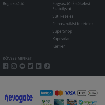
Regisztráció
Fogyasztói Értékelési
Szabályzat
Süti kezelés
Felhasználási feltételek
SuperShop
Kapcsolat
Karrier
KÖVESS MINKET