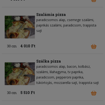
Szalámia pizza
paradicsomos alap
csemege szalámi
paprikás szalámi
paradicsom
trappista
sajt
4 010 Ft
30 cm
Szálka pizza
paradicsomos alap
bacon
kolbász
szalámi
lilahagyma
tv paprika
paradicsom
pepperoni paprika
tükörtojás
mozzarella sajt
trappista sajt
5 510 Ft
30 cm