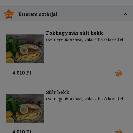
Étterem sztárjai
Fokhagymás sült hekk
csemegeuborkával, választható körettel
4 010 Ft
Sült hekk
csemegeuborkával, választható körettel
4 010 Ft