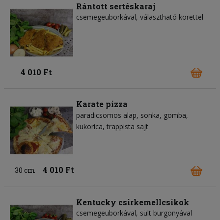
Rántott sertéskaraj
csemegeuborkával, választható körettel
4 010 Ft
Karate pizza
paradicsomos alap
sonka
gomba
kukorica
trappista sajt
4 010 Ft
30 cm
Kentucky csirkemellcsíkok
csemegeuborkával, sült burgonyával