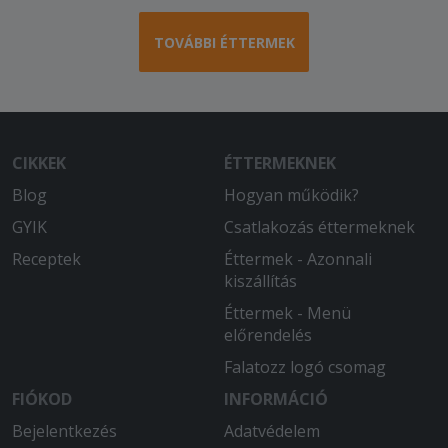
TOVÁBBI ÉTTERMEK
CIKKEK
ÉTTERMEKNEK
Blog
Hogyan működik?
GYIK
Csatlakozás éttermeknek
Receptek
Éttermek - Azonnali
kiszállítás
Éttermek - Menü
előrendelés
Falatozz logó csomag
FIÓKOD
INFORMÁCIÓ
Bejelentkezés
Adatvédelem