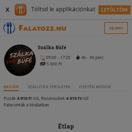
Töltsd le applikációnkat
X
LETÖLTÖM
BELÉPÉS
Szálka Büfé
09:00 - 17:25
40 - 90 perc
5 000 Ft
AKCIÓK
SZÁLLÍTÁSI TERÜLETEK
FIZETÉSI MÓDOK
Pizzák
4 010 F
t-tól, frissensültek
4 010 Ft
-tól
Palacsinták a kínálatban
Étlap