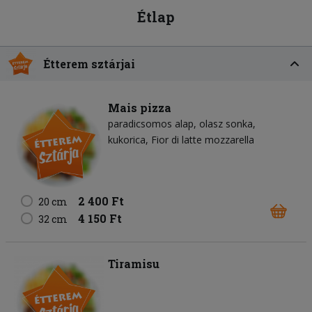
Étlap
Étterem sztárjai
Mais pizza
paradicsomos alap
olasz sonka
kukorica
Fior di latte mozzarella
2 400 Ft
20 cm
4 150 Ft
32 cm
Tiramisu