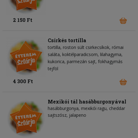
2 150 Ft
Csirkés tortilla
tortilla
roston sült csirkecsíkok
római
saláta
koktélparadicsom
lilahagyma
kukorica
parmezán sajt
fokhagymás
tejföl
4 300 Ft
Mexikói tál hasábburgonyával
hasábburgonya, mexikói ragu, cheddar
sajtszósz, jalapeno