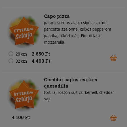
Capo pizza
paradicsomos alap
csípős szalámi
pancetta szalonna
csípős pepperoni
paprika
tükörtojás
Fior di latte
mozzarella
2 650 Ft
20 cm
4 400 Ft
32 cm
Cheddar sajtos-csirkés
quesadilla
tortilla
roston sült csirkemell
cheddar
sajt
4 100 Ft