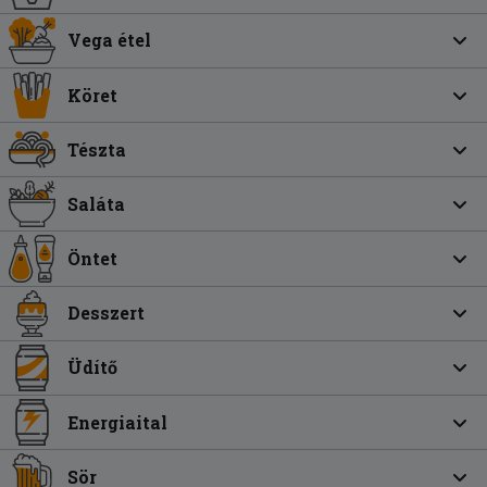
Vega étel
Köret
Tészta
Saláta
Öntet
Desszert
Üdítő
Energiaital
Sör