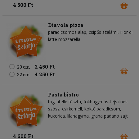
4 500 Ft
Diavola pizza
paradicsomos alap
csípős szalámi
Fior di
latte mozzarella
2 450 Ft
20 cm
4 250 Ft
32 cm
Pasta bistro
tagliatelle tészta
fokhagymás-tejszínes
szósz
csirkemell
koktélparadicsom
kukorica
lilahagyma
grana padano sajt
4 600 Ft