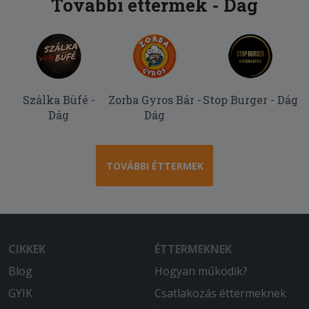
További éttermek - Dág
Szálka Büfé -
Zorba Gyros Bár -
Stop Burger - Dág
Dág
Dág
TOVÁBBI ÉTTERMEK
CIKKEK
ÉTTERMEKNEK
Blog
Hogyan működik?
GYIK
Csatlakozás éttermeknek