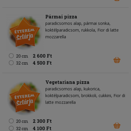
Pármai pizza
paradicsomos alap
pármai sonka
koktélparadicsom
rukkola
Fior di latte
mozzarella
2 600 Ft
20 cm
4 500 Ft
32 cm
Vegetariana pizza
paradicsomos alap
kukorica
koktélparadicsom
brokkoli
cukkini
Fior di
latte mozzarella
2 300 Ft
20 cm
4 100 Ft
32 cm