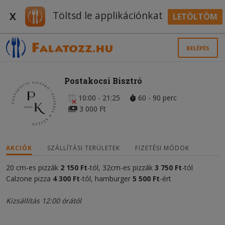
Töltsd le applikációnkat
X
LETÖLTÖM
BELÉPÉS
Postakocsi Bisztró
10:00 - 21:25
60 - 90 perc
3 000 Ft
AKCIÓK
SZÁLLÍTÁSI TERÜLETEK
FIZETÉSI MÓDOK
20 cm-es pizzák
2 150 Ft
-tól, 32cm-es pizzák
3 750 Ft
-tól
Calzone pizza
4 300 Ft
-tól, hamburger
5 500 Ft
-ért
Kizsállítás 12:00 órától