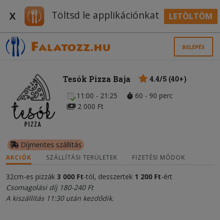
Töltsd le applikációnkat
X
LETÖLTÖM
BELÉPÉS
Tesók Pizza Baja
4.4/5 (40+)
11:00 - 21:25
60 - 90 perc
2 000 Ft
Díjmentes szállítás
AKCIÓK
SZÁLLÍTÁSI TERÜLETEK
FIZETÉSI MÓDOK
32cm-es pizzák
3 000
Ft
-tól, desszertek
1 200
Ft
-ért
Csomagolási díj 180-240 Ft
A kiszállítás 11:30 után kezdődik.