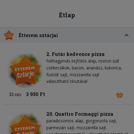
Étlap
Étterem sztárjai
2. Futár kedvence pizza
fokhagymás-tejfölös alap
roston sült
csirkecsíkok
bacon
ananász
kukorica
füstölt sajt
mozzarella sajt
választható tésztával
3 950 Ft
32 cm
20. Quattro Formaggi pizza
paradicsomos alap
gorgonzola sajt
parmezán sajt
mozzarella sajt