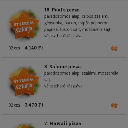
18. Paul's pizza
paradicsomos alap
csípős szalámi
gépsonka
bacon
csípős pepperoni
paprika
füstölt sajt
mozzarella sajt
választható tésztával
4 140 Ft
32 cm
8. Salame pizza
paradicsomos alap
szalámi
mozzarella
sajt
választható tésztával
3 470 Ft
32 cm
7. Hawaii pizza