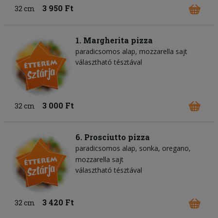
3 950 Ft
32 cm
1. Margherita pizza
paradicsomos alap
mozzarella sajt
választható tésztával
3 000 Ft
32 cm
6. Prosciutto pizza
paradicsomos alap
sonka
oregano
mozzarella sajt
választható tésztával
3 420 Ft
32 cm