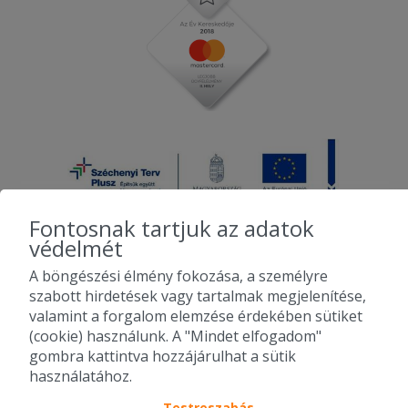
Fontosnak tartjuk az adatok
védelmét
A böngészési élmény fokozása, a személyre
2010-2026 Copyright - Falatozz.hu - Diston-line Kft.
szabott hirdetések vagy tartalmak megjelenítése,
valamint a forgalom elemzése érdekében sütiket
Pizza, gyros, hamburger, menük kedvező áron, egy helyen az összes
(cookie) használunk. A "Mindet elfogadom"
étterem ajánlata.
gombra kattintva hozzájárulhat a sütik
használatához.
Testreszabás