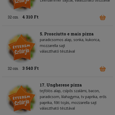
Leerdammer sajttal, választható tésztával
4 310 Ft
32 cm
5. Prosciutto e mais pizza
paradicsomos alap
sonka
kukorica
mozzarella sajt
választható tésztával
3 540 Ft
32 cm
17. Ungherese pizza
tejfölös alap
csípős szalámi
bacon
paradicsom
lilahagyma
tv paprika
erős
paprika
főtt tojás
mozzarella sajt
választható tésztával