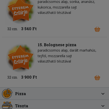
paradicsomos alap
sonka
ananász
kukorica
mozzarella sajt
választható tésztával
3 540 Ft
32 cm
15. Bolognese pizza
paradicsomos alap
darált marhahús
tejföl
mozzarella sajt
választható tésztával
3 900 Ft
32 cm
Pizza
Tészta