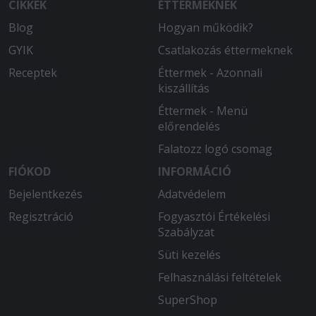
CIKKEK
ÉTTERMEKNEK
Blog
Hogyan működik?
GYIK
Csatlakozás éttermeknek
Receptek
Éttermek - Azonnali
kiszállítás
Éttermek - Menü
előrendelés
Falatozz logó csomag
FIÓKOD
INFORMÁCIÓ
Bejelentkezés
Adatvédelem
Regisztráció
Fogyasztói Értékelési
Szabályzat
Süti kezelés
Felhasználási feltételek
SuperShop