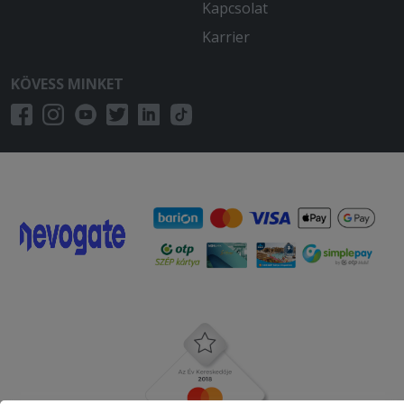
Kapcsolat
Karrier
KÖVESS MINKET