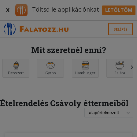
Töltsd le applikációnkat
X
LETÖLTÖM
BELÉPÉS
Mit szeretnél enni?
Desszert
Gyros
Hamburger
Saláta
Ételrendelés Csávoly éttermeiből