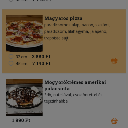
Magyaros pizza
paradicsomos alap
bacon
szalámi
paradicsom
lilahagyma
jalapeno
trappista sajt
3 880 Ft
32 cm
7 140 Ft
45 cm
Mogyorókrémes amerikai
palacsinta
3db, nutellával, csokiöntettel és
tejszínhabbal
1 990 Ft