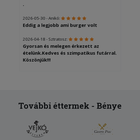
.
2026-05-30 - Anikó:
Eddig a legjobb ami burger volt
2026-04-18 - Sztratosz:
Gyorsan és melegen érkezett az
ételünk.Kedves és szimpatikus futárral.
Köszönjük!!!
2025-12-05 - Gyöngyvér:
Gyors, pontos szállítás. Finom ételek.
2025-10-07 - Gizella:
A legjobb hely Monoron.
További éttermek - Bénye
2025-07-31 - Pásztor:
Gyorsan, udvariasan, körültekintően
csomagolva kaptuk meg a finom
hamburgereket!