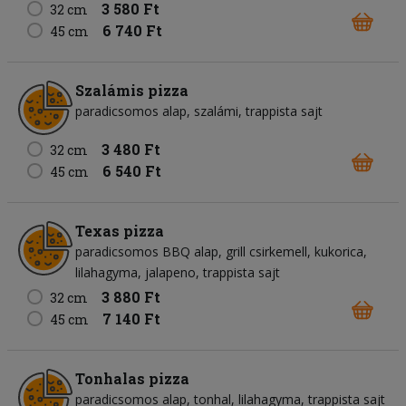
3 580 Ft
32 cm
6 740 Ft
45 cm
Szalámis pizza
paradicsomos alap
szalámi
trappista sajt
3 480 Ft
32 cm
6 540 Ft
45 cm
Texas pizza
paradicsomos BBQ alap
grill csirkemell
kukorica
lilahagyma
jalapeno
trappista sajt
3 880 Ft
32 cm
7 140 Ft
45 cm
Tonhalas pizza
paradicsomos alap
tonhal
lilahagyma
trappista sajt