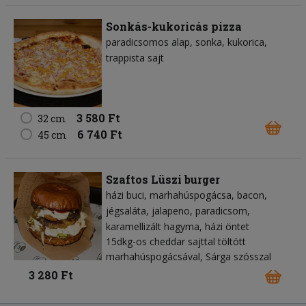
Sonkás-kukoricás pizza
paradicsomos alap
sonka
kukorica
trappista sajt
3 580 Ft
32 cm
6 740 Ft
45 cm
Szaftos Lüszi burger
házi buci
marhahúspogácsa
bacon
jégsaláta
jalapeno
paradicsom
karamellizált hagyma
házi öntet
15dkg-os cheddar sajttal töltött
marhahúspogácsával, Sárga szósszal
3 280 Ft