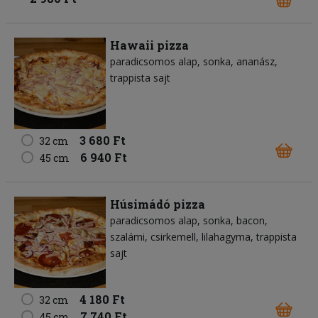
Hawaii pizza
paradicsomos alap
sonka
ananász
trappista sajt
3 680 Ft
32 cm
6 940 Ft
45 cm
Húsimádó pizza
paradicsomos alap
sonka
bacon
szalámi
csirkemell
lilahagyma
trappista
sajt
4 180 Ft
32 cm
7 740 Ft
45 cm