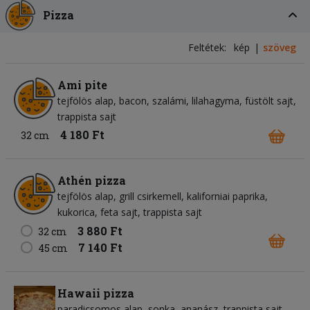
Pizza
Feltétek:
kép
szöveg
Ami pite
tejfölös alap
bacon
szalámi
lilahagyma
füstölt sajt
trappista sajt
4 180 Ft
32 cm
Athén pizza
tejfölös alap
grill csirkemell
kaliforniai paprika
kukorica
feta sajt
trappista sajt
3 880 Ft
32 cm
7 140 Ft
45 cm
Hawaii pizza
paradicsomos alap
sonka
ananász
trappista sajt