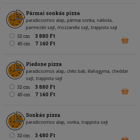
Pármai sonkás pizza
paradicsomos alap
pármai sonka
rukkola
parmezán sajt
mozzarella sajt
trappista sajt
3 880 Ft
32 cm
7 140 Ft
45 cm
Piedone pizza
paradicsomos alap
chilis bab
lilahagyma
cheddar
sajt
trappista sajt
3 880 Ft
32 cm
7 140 Ft
45 cm
Sonkás pizza
paradicsomos alap
sonka
trappista sajt
3 480 Ft
32 cm