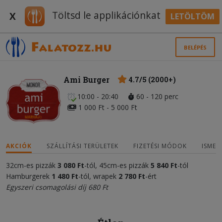
Töltsd le applikációnkat
X
LETÖLTÖM
BELÉPÉS
Ami Burger
4.7/5 (2000+)
10:00 - 20:40
60 - 120 perc
1 000 Ft - 5 000 Ft
AKCIÓK
SZÁLLÍTÁSI TERÜLETEK
FIZETÉSI MÓDOK
ISMER
32cm-es pizzák
3 080 Ft
-tól, 45cm-es pizzák
5 840 Ft
-tól
Hamburgerek
1 480 Ft
-tól, wrapek
2 780 Ft
-ért
Egyszeri csomagolási díj 680 Ft