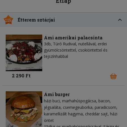
Étlap
Étterem sztárjai
Ami amerikai palacsinta
3db, Túró Rudival, nutellával, erdei
gyümölcsöntettel, csokiöntettel és
tejszínhabbal
2 290 Ft
Ami burger
házi buci
marhahúspogácsa
bacon
jégsaláta
csemegeuborka
paradicsom
karamellizált hagyma
cheddar sajt
házi
öntet
15dkg-os marhahúspogácsával, Sárga és