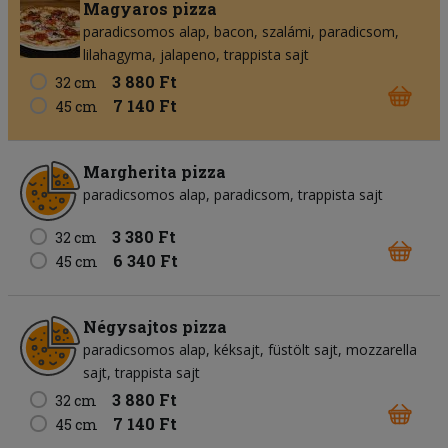
Magyaros pizza
paradicsomos alap
bacon
szalámi
paradicsom
lilahagyma
jalapeno
trappista sajt
3 880 Ft
32 cm
7 140 Ft
45 cm
Margherita pizza
paradicsomos alap
paradicsom
trappista sajt
3 380 Ft
32 cm
6 340 Ft
45 cm
Négysajtos pizza
paradicsomos alap
kéksajt
füstölt sajt
mozzarella
sajt
trappista sajt
3 880 Ft
32 cm
7 140 Ft
45 cm