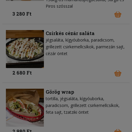
Piros szósszal
3 280 Ft
Csirkés cézár saláta
jégsaláta
kígyóuborka
paradicsom
grillezett csirkemellcsíkok
parmezán sajt
cézár öntet
2 680 Ft
Görög wrap
tortilla
jégsaláta
kígyóuborka
paradicsom
grillezett csirkemellcsíkok
feta sajt
tzatziki öntet
2 980 Ft