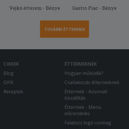
Vejkó étterem - Bénye
Gastro Piac - Bénye
2025-06-14 - János:
Nagyon gyorsan teljesítették a
rendelésemet és egy hibátlan marha
burgert volt alkalmunk elfogyasztani!
TOVÁBBI ÉTTERMEK
CIKKEK
ÉTTERMEKNEK
Blog
Hogyan működik?
GYIK
Csatlakozás éttermeknek
Receptek
Éttermek - Azonnali
kiszállítás
Éttermek - Menü
előrendelés
Falatozz logó csomag