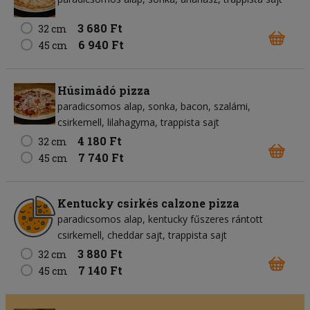
3 680 Ft
32 cm
6 940 Ft
45 cm
Húsimádó pizza
paradicsomos alap
sonka
bacon
szalámi
csirkemell
lilahagyma
trappista sajt
4 180 Ft
32 cm
7 740 Ft
45 cm
Kentucky csirkés calzone pizza
paradicsomos alap
kentucky fűszeres rántott
csirkemell
cheddar sajt
trappista sajt
3 880 Ft
32 cm
7 140 Ft
45 cm