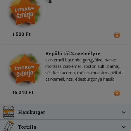
2db
1 500 Ft
Repülő tál 2 személyre
csirkemell baconbe göngyölve, panko
morzsás csirkemell, roston sült libamáj,
sült kacsacomb, mézes-mustáros pirított
csirkemell, rizs, édesburgonya hasáb
15 240 Ft
Hamburger
Tortilla