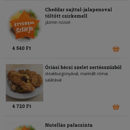
Cheddar sajttal-jalapenoval
töltött csirkemell
jázmin rizzsel
4 540 Ft
Óriási bécsi szelet sertésszűzből
steakburgonyával, marinált római
salátával
4 720 Ft
Nutellás palacsinta