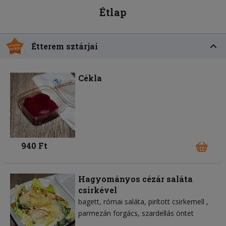
Étlap
Étterem sztárjai
Cékla
940 Ft
Hagyományos cézár saláta
csirkével
bagett
római saláta
pirított csirkemell
parmezán forgács
szardellás öntet