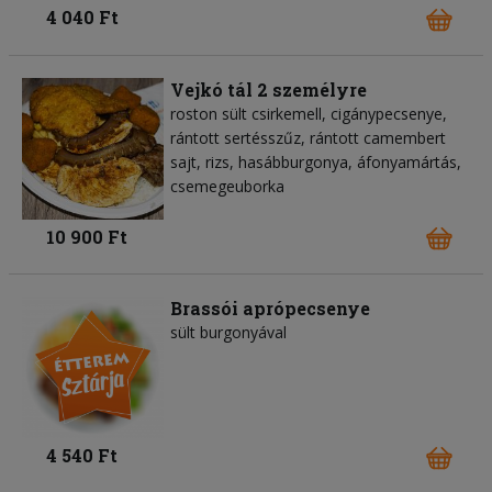
4 040 Ft
Vejkó tál 2 személyre
roston sült csirkemell, cigánypecsenye,
rántott sertésszűz, rántott camembert
sajt, rizs, hasábburgonya, áfonyamártás,
csemegeuborka
10 900 Ft
Brassói aprópecsenye
sült burgonyával
4 540 Ft