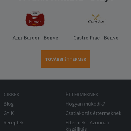
Ami Burger - Bénye
Gastro Piac - Bénye
TOVÁBBI ÉTTERMEK
CIKKEK
ÉTTERMEKNEK
Blog
Hogyan működik?
GYIK
Csatlakozás éttermeknek
Receptek
Éttermek - Azonnali
kiszállítás