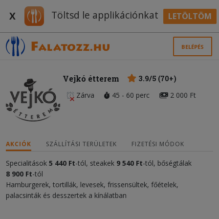
Töltsd le applikációnkat
X
LETÖLTÖM
BELÉPÉS
Vejkó étterem
3.9/5 (70+)
Zárva
45 - 60 perc
2 000 Ft
AKCIÓK
SZÁLLÍTÁSI TERÜLETEK
FIZETÉSI MÓDOK
Specialitások
5 440 Ft
-tól, steakek
9 540 Ft
-tól, bőségtálak
8 900 Ft
-tól
Hamburgerek, tortillák, levesek, frissensültek, főételek,
palacsinták és desszertek a kínálatban