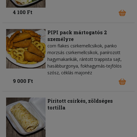
4 100 Ft
PIPI pack mártogatós 2
személyre
corn flakes csirkemellcsíkok, panko
morzsás csirkemellcsíkok, panírozott
hagymakarikák, rántott trappista sajt,
hasábburgonya, fokhagymás-tejfölös
szósz, céklás majonéz
9 000 Ft
Pirított csirkés, zöldséges
tortilla