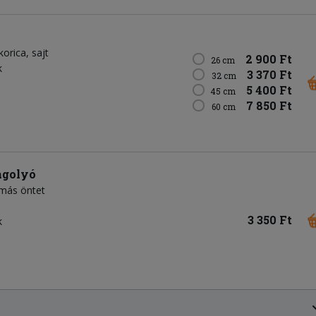
korica
sajt
2 900 Ft
26 cm
k
3 370 Ft
32 cm
5 400 Ft
45 cm
7 850 Ft
60 cm
agolyó
más öntet
3 350 Ft
k