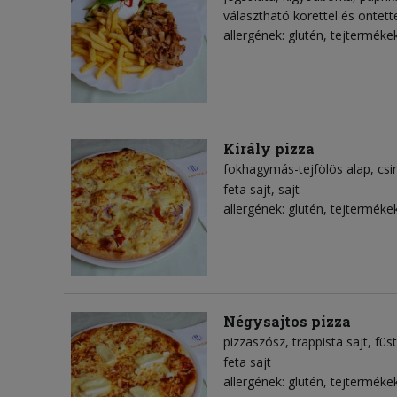
választható körettel és öntett
allergének: glutén, tejterméke
Király pizza
fokhagymás-tejfölös alap
csi
feta sajt
sajt
allergének: glutén, tejterméke
Négysajtos pizza
pizzaszósz
trappista sajt
füst
feta sajt
allergének: glutén, tejterméke