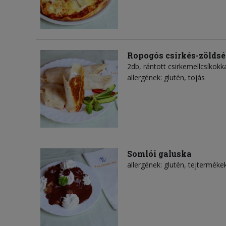
Ropogós csirkés-zöldség
2db, rántott csirkemellcsíkokk
allergének: glutén, tojás
Somlói galuska
allergének: glutén, tejterméke