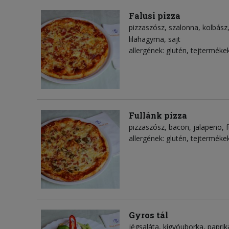
Falusi pizza
pizzaszósz
szalonna
kolbász
lilahagyma
sajt
allergének: glutén, tejterméke
Fullánk pizza
pizzaszósz
bacon
jalapeno
f
allergének: glutén, tejterméke
Gyros tál
jégsaláta
kígyóuborka
paprik