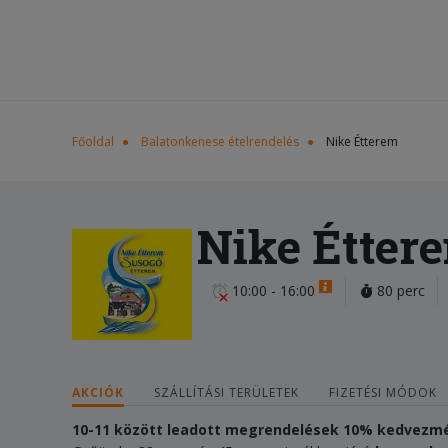
Főoldal
Balatonkenese ételrendelés
Nike Étterem
Nike Étter
10:00 - 16:00
80 perc
AKCIÓK
SZÁLLÍTÁSI TERÜLETEK
FIZETÉSI MÓDOK
10-11 között leadott megrendelések 10% kedvezm