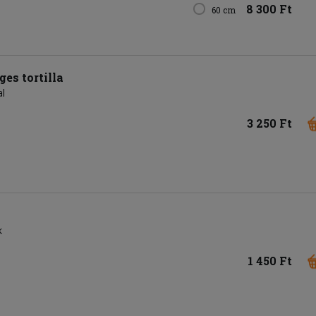
8 300 Ft
60 cm
es tortilla
al
3 250 Ft
k
1 450 Ft