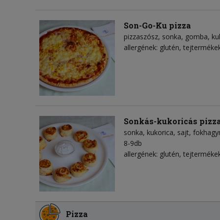
Son-Go-Ku pizza
pizzaszósz
sonka
gomba
ku
allergének: glutén, tejterméke
Sonkás-kukoricás pizz
sonka
kukorica
sajt
fokhagy
8-9db
allergének: glutén, tejterméke
Pizza