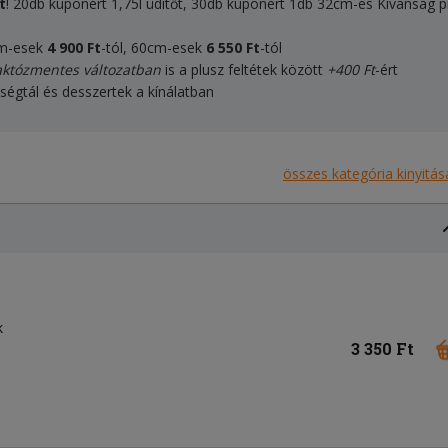
t
! 20db kuponért 1,75l üdítőt, 30db kuponért 1db 32cm-es Kívánság p
cm-esek
4 900
Ft
-tól, 60cm-esek
6
55
0
Ft
-tól
aktózmentes változatban
is a plusz feltétek között
+400 Ft
-ért
 bőségtál és desszertek a kínálatban
összes kategória kinyitás
k
3 350 Ft