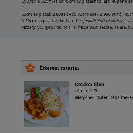
Gyűjtsd a 32cm-es és 45cm-es pizzákhoz járó
kuponoka
9
26cm-es pizzák
2 60
0
Ft-
tól, 32cm-esek
2 950 Ft
-tól, 45
A 32cm-es pizzákat kérheted
teljeskiőrlésű tésztával
és
l
Pizzagolyó, gyros tál, tortilla, frissensült, tészta, saláta,
Étterem sztárjai
Cordon Bleu
köret nélkül
allergének: glutén, tejterméke