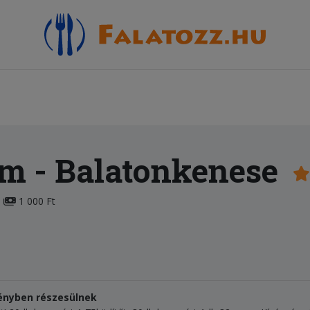
em
- Balatonkenese
1 000 Ft
ényben részesülnek