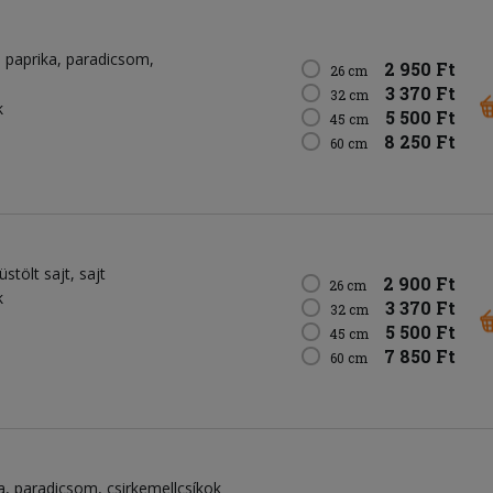
paprika
paradicsom
2 950 Ft
26 cm
3 370 Ft
32 cm
k
5 500 Ft
45 cm
8 250 Ft
60 cm
üstölt sajt
sajt
2 900 Ft
26 cm
k
3 370 Ft
32 cm
5 500 Ft
45 cm
7 850 Ft
60 cm
a
paradicsom
csirkemellcsíkok