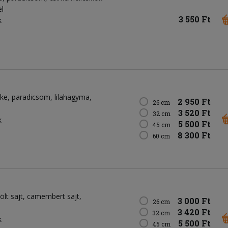
el
3 550 Ft
k
rke
paradicsom
lilahagyma
2 950 Ft
26 cm
3 520 Ft
32 cm
k
5 500 Ft
45 cm
8 300 Ft
60 cm
ölt sajt
camembert sajt
3 000 Ft
26 cm
3 420 Ft
32 cm
k
5 500 Ft
45 cm