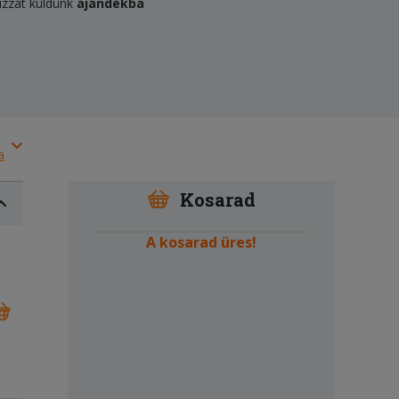
izzát küldünk
ajándékba
a
Kosarad
A kosarad üres!