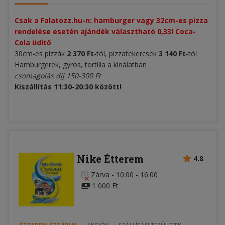
Csak a Falatozz.hu-n: hamburger vagy 32cm-es pizza
rendelése esetén ajándék választható 0,33l Coca-
Cola üdítő ​
30cm-es pizzák
2 370 Ft
-tól, pizzatekercsek
3
1
40 Ft
-tól
Hamburgerek, gyros, tortilla a kínálatban
csomagolás díj 150-300 Ft
Kiszállítás 11:30-20:30 között!
Nike Étterem
4.8
Zárva
-
10:00 - 16:00
1 000 Ft