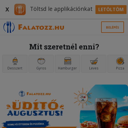
Töltsd le applikációnkat
X
LETÖLTÖM
BELÉPÉS
Mit szeretnél enni?
Desszert
Gyros
Hamburger
Leves
Pizza