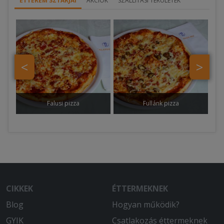
ÉTTEREM SZTÁRJAI
AKCIÓK
SZÁLLÍTÁSI TERÜLETEK
<
>
Falusi pizza
Fullánk pizza
CIKKEK
ÉTTERMEKNEK
Blog
Hogyan működik?
GYIK
Csatlakozás éttermeknek