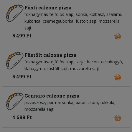
Füsti calzone pizza
fokhagymás-tejfölös alap
sonka
kolbász
szalámi
kukorica
csemegeuborka
füstölt sajt
mozzarella
sajt
5 499 Ft
Füstölt calzone pizza
fokhagymás-tejfölös alap
tarja
bacon
olívabogyó
lilahagyma
füstölt sajt
mozzarella sajt
5 499 Ft
Gennaro calzone pizza
pizzaszósz
pármai sonka
paradicsom
rukkola
mozzarella sajt
4 699 Ft