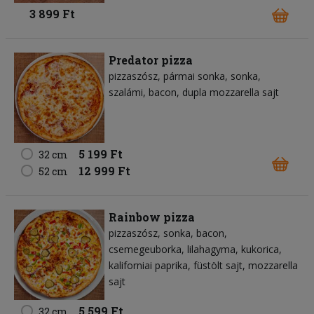
3 899 Ft
Predator pizza
pizzaszósz
pármai sonka
sonka
szalámi
bacon
dupla mozzarella sajt
5 199 Ft
32 cm
12 999 Ft
52 cm
Rainbow pizza
pizzaszósz
sonka
bacon
csemegeuborka
lilahagyma
kukorica
kaliforniai paprika
füstölt sajt
mozzarella
sajt
5 599 Ft
32 cm