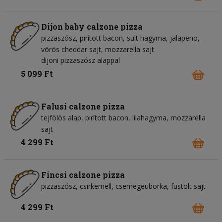
Dijon baby calzone pizza
pizzaszósz
pirított bacon
sült hagyma
jalapeno
vörös cheddar sajt
mozzarella sajt
dijoni pizzaszósz alappal
5 099 Ft
Falusi calzone pizza
tejfölös alap
pirított bacon
lilahagyma
mozzarella
sajt
4 299 Ft
Fincsi calzone pizza
pizzaszósz
csirkemell
csemegeuborka
füstölt sajt
4 299 Ft