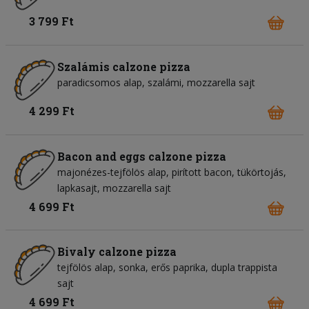
3 799 Ft
Szalámis calzone pizza
paradicsomos alap
szalámi
mozzarella sajt
4 299 Ft
Bacon and eggs calzone pizza
majonézes-tejfölös alap
pirított bacon
tükörtojás
lapkasajt
mozzarella sajt
4 699 Ft
Bivaly calzone pizza
tejfölös alap
sonka
erős paprika
dupla trappista
sajt
4 699 Ft