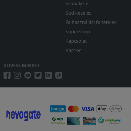
Szabályzat
Süti kezelés
Felhasználási feltételek
SuperShop
Kapcsolat
Karrier
KÖVESS MINKET