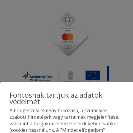
Fontosnak tartjuk az adatok
védelmét
A böngészési élmény fokozása, a személyre
2010-2026 Copyright - Falatozz.hu - Diston-line Kft.
szabott hirdetések vagy tartalmak megjelenítése,
valamint a forgalom elemzése érdekében sütiket
Pizza, gyros, hamburger, menük kedvező áron, egy helyen az összes
(cookie) használunk. A "Mindet elfogadom"
étterem ajánlata.