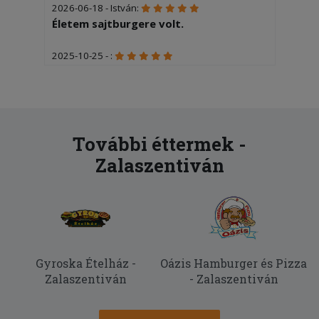
2026-06-18 - István:
Életem sajtburgere volt.
2025-10-25 - :
Finom
2025-06-05 - Tamásné:
Igen
További éttermek -
Zalaszentiván
Gyroska Ételház -
Oázis Hamburger és Pizza
Zalaszentiván
- Zalaszentiván