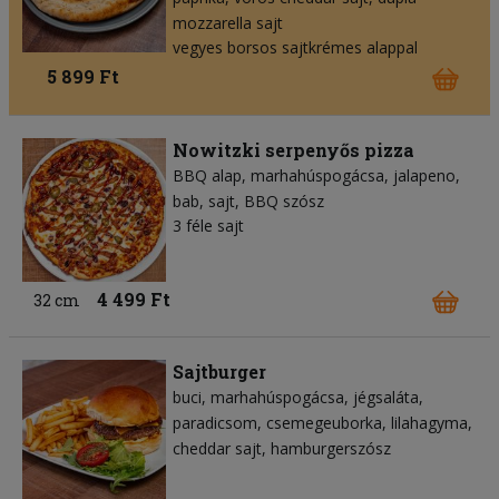
mozzarella sajt
vegyes borsos sajtkrémes alappal
5 899 Ft
Nowitzki serpenyős pizza
BBQ alap
marhahúspogácsa
jalapeno
bab
sajt
BBQ szósz
3 féle sajt
4 499 Ft
32 cm
Sajtburger
buci
marhahúspogácsa
jégsaláta
paradicsom
csemegeuborka
lilahagyma
cheddar sajt
hamburgerszósz