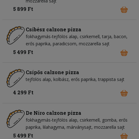
mozzarella sajt
5 899 Ft
Csibész calzone pizza
fokhagymás-tejfölös alap
csirkemell
tarja
bacon
erős paprika
paradicsom
mozzarella sajt
5 499 Ft
Csípős calzone pizza
tejfölös alap
kolbász
erős paprika
trappista sajt
4 299 Ft
De Niro calzone pizza
fokhagymás-tejfölös alap
csirkemell
gomba
erős
paprika
lilahagyma
márványsajt
mozzarella sajt
5 499 Ft