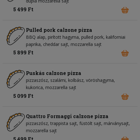
dupla mozzarella sajt
5 499 Ft
Pulled pork calzone pizza
BBQ alap
pirított hagyma
pulled pork
kaliforniai
paprika
cheddar sajt
mozzarella sajt
5 899 Ft
Puskás calzone pizza
pizzaszósz
szalámi
kolbász
vöröshagyma
kukorica
mozzarella sajt
5 099 Ft
Quattro Formaggi calzone pizza
pizzaszósz
trappista sajt
füstölt sajt
márványsajt
mozzarella sajt
5 499 Ft