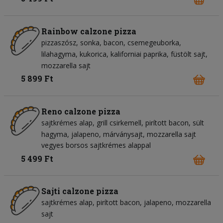
Rainbow calzone pizza
pizzaszósz
sonka
bacon
csemegeuborka
lilahagyma
kukorica
kaliforniai paprika
füstölt sajt
mozzarella sajt
5 899 Ft
Reno calzone pizza
sajtkrémes alap
grill csirkemell
pirított bacon
sült
hagyma
jalapeno
márványsajt
mozzarella sajt
vegyes borsos sajtkrémes alappal
5 499 Ft
Sajti calzone pizza
sajtkrémes alap
pirított bacon
jalapeno
mozzarella
sajt