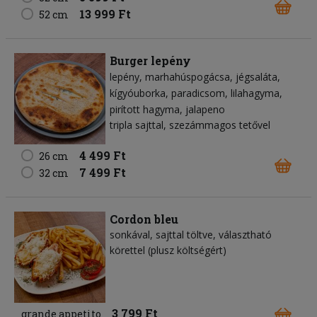
13 999 Ft
52 cm
Burger lepény
lepény
marhahúspogácsa
jégsaláta
kígyóuborka
paradicsom
lilahagyma
pirított hagyma
jalapeno
tripla sajttal, szezámmagos tetővel
4 499 Ft
26 cm
7 499 Ft
32 cm
Cordon bleu
sonkával, sajttal töltve, választható
körettel (plusz költségért)
3 799 Ft
grande appetito