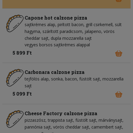
Capone hot calzone pizza
sajtkrémes alap
pirított bacon
grill csirkemell
sült
hagyma
szárított paradicsom
jalapeno
vörös
cheddar sajt
dupla mozzarella sajt
vegyes borsos sajtkrémes alappal
5 899 Ft
Carbonara calzone pizza
tejfölös alap
sonka
bacon
füstölt sajt
mozzarella
sajt
5 099 Ft
Cheese Factory calzone pizza
pizzaszósz
trappista sajt
füstölt sajt
márványsajt
pannónia sajt
vörös cheddar sajt
camembert sajt