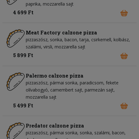
paprika
mozzarella sajt
4 699 Ft
Meat Factory calzone pizza
pizzaszósz
sonka
bacon
tarja
csirkemell
kolbász
szalámi
virsli
mozzarella sajt
5 899 Ft
Palermo calzone pizza
pizzaszósz
pármai sonka
paradicsom
fekete
olívabogyó
camembert sajt
parmezán sajt
mozzarella sajt
5 499 Ft
Predator calzone pizza
pizzaszósz
pármai sonka
sonka
szalámi
bacon