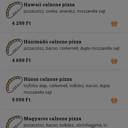
Hawaii calzone pizza
pizzaszósz
sonka
ananász
mozzarella sajt
4 299 Ft
Húsimádó calzone pizza
pizzaszósz
bacon
csirkemell
dupla mozzarella sajt
4 699 Ft
Húsos calzone pizza
tejfölös alap
csirkemell
kolbász
bacon
dupla
mozzarella sajt
5 099 Ft
Magyaros calzone pizza
pizzaszósz
bacon
kolbász
vöröshagyma
tv