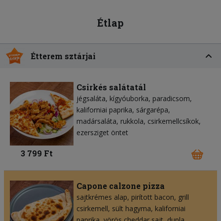
Étlap
Étterem sztárjai
Csirkés salátatál
jégsaláta
kígyóuborka
paradicsom
kaliforniai paprika
sárgarépa
madársaláta
rukkola
csirkemellcsíkok
ezersziget öntet
3 799 Ft
Capone calzone pizza
sajtkrémes alap
pirított bacon
grill
csirkemell
sült hagyma
kaliforniai
paprika
vörös cheddar sajt
dupla