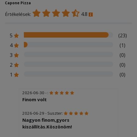
Capone Pizza
4.8
Értékelések:
5
(23)
4
(1)
3
(0)
2
(0)
1
(0)
2026-06-30 - :
Finom volt
2026-06-29 - Suszter:
Nagyon finom,gyors
kiszállítàs.Köszönöm!