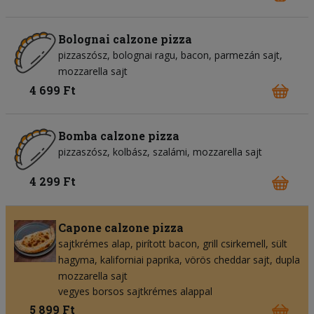
Bolognai calzone pizza
pizzaszósz
bolognai ragu
bacon
parmezán sajt
mozzarella sajt
4 699 Ft
Bomba calzone pizza
pizzaszósz
kolbász
szalámi
mozzarella sajt
4 299 Ft
Capone calzone pizza
sajtkrémes alap
pirított bacon
grill csirkemell
sült
hagyma
kaliforniai paprika
vörös cheddar sajt
dupla
mozzarella sajt
vegyes borsos sajtkrémes alappal
5 899 Ft