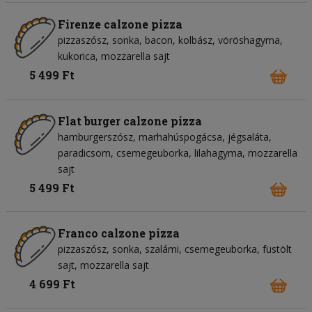
Firenze calzone pizza
pizzaszósz
sonka
bacon
kolbász
vöröshagyma
kukorica
mozzarella sajt
5 499 Ft
Flat burger calzone pizza
hamburgerszósz
marhahúspogácsa
jégsaláta
paradicsom
csemegeuborka
lilahagyma
mozzarella
sajt
5 499 Ft
Franco calzone pizza
pizzaszósz
sonka
szalámi
csemegeuborka
füstölt
sajt
mozzarella sajt
4 699 Ft