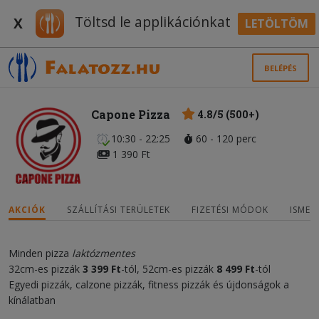
Töltsd le applikációnkat
X
LETÖLTÖM
BELÉPÉS
Capone Pizza
4.8/5 (500+)
10:30 - 22:25
60 - 120 perc
1 390 Ft
AKCIÓK
SZÁLLÍTÁSI TERÜLETEK
FIZETÉSI MÓDOK
ISMER
Minden pizza
laktózmentes
32cm-es pizzák
3
3
99 Ft
-tól, 52cm-es pizzák
8
4
99
Ft
-tól
Egyedi pizzák, calzone pizzák, fitness pizzák és újdonságok a
kínálatban