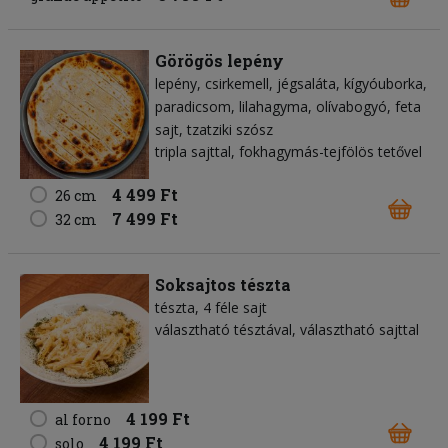
Görögös lepény
lepény
csirkemell
jégsaláta
kígyóuborka
paradicsom
lilahagyma
olívabogyó
feta
sajt
tzatziki szósz
tripla sajttal, fokhagymás-tejfölös tetővel
4 499 Ft
26 cm
7 499 Ft
32 cm
Soksajtos tészta
tészta
4 féle sajt
választható tésztával, választható sajttal
4 199 Ft
al forno
4 199 Ft
solo