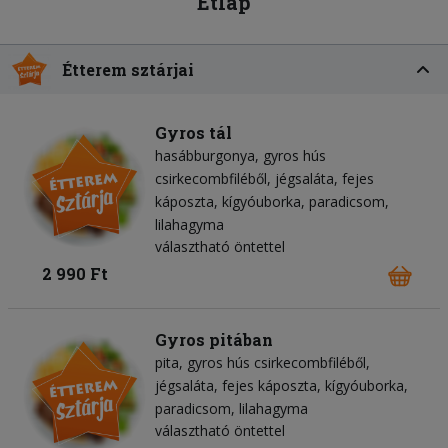
Étlap
Étterem sztárjai
Gyros tál
hasábburgonya
gyros hús
csirkecombfiléből
jégsaláta
fejes
káposzta
kígyóuborka
paradicsom
lilahagyma
választható öntettel
2 990 Ft
Gyros pitában
pita
gyros hús csirkecombfiléből
jégsaláta
fejes káposzta
kígyóuborka
paradicsom
lilahagyma
választható öntettel