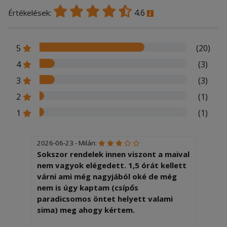
4.6
Értékelések:
5
(20)
4
(3)
3
(3)
2
(1)
1
(1)
2026-06-23 - Milán:
Sokszor rendelek innen viszont a maival
nem vagyok elégedett. 1,5 órát kellett
várni ami még nagyjából oké de még
nem is úgy kaptam (csípős
paradicsomos öntet helyett valami
sima) meg ahogy kértem.