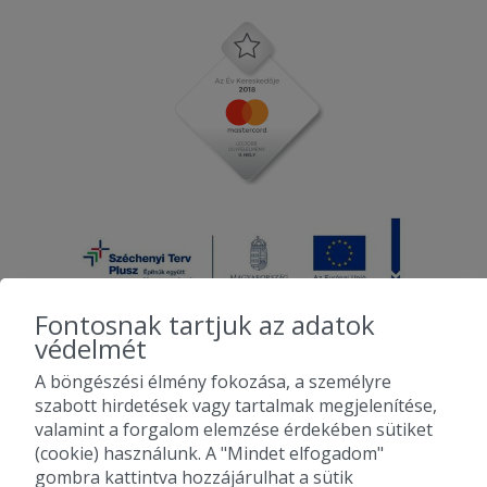
Fontosnak tartjuk az adatok
védelmét
A böngészési élmény fokozása, a személyre
2010-2026 Copyright - Falatozz.hu - Diston-line Kft.
szabott hirdetések vagy tartalmak megjelenítése,
valamint a forgalom elemzése érdekében sütiket
Pizza, gyros, hamburger, menük kedvező áron, egy helyen az összes
(cookie) használunk. A "Mindet elfogadom"
étterem ajánlata.
gombra kattintva hozzájárulhat a sütik