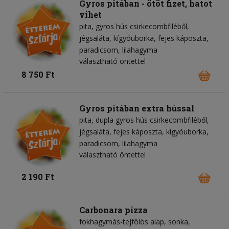
Gyros pitában - ötöt fizet, hatot
vihet
pita
gyros hús csirkecombfiléből
jégsaláta
kígyóuborka
fejes káposzta
paradicsom
lilahagyma
választható öntettel
8 750 Ft
Gyros pitában extra hússal
pita
dupla gyros hús csirkecombfiléből
jégsaláta
fejes káposzta
kígyóuborka
paradicsom
lilahagyma
választható öntettel
2 190 Ft
Carbonara pizza
fokhagymás-tejfölös alap
sonka