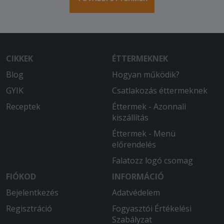
minőség, könnyű rendelési folyamat és
gyors kiszállítás!
2025-10-13 - Ádám:
Másfél órába telt kb. 3km-ről kihozni az
CIKKEK
ÉTTERMEKNEK
ételt. Hidegen kaptuk meg. A hús sós és
égett volt. A pitát kicsit bedobhatnák
Blog
Hogyan működik?
egy kontaktgrillbe, mert sületlen a
GYIK
Csatlakozás éttermeknek
tésztája.
Receptek
Éttermek - Azonnali
kiszállítás
Éttermek - Menü
előrendelés
Falatozz logó csomag
FIÓKOD
INFORMÁCIÓ
Bejelentkezés
Adatvédelem
Regisztráció
Fogyasztói Értékelési
Szabályzat