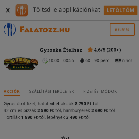
Töltsd le applikációnkat
X
LETÖLTÖM
BELÉPÉS
Gyroska Ételház
4.6/5 (200+)
10:00 - 00:55
60 - 90 perc
nincs
AKCIÓK
SZÁLLÍTÁSI TERÜLETEK
FIZETÉSI MÓDOK
Gyros ötöt fizet, hatot vihet akciók
8
75
0 Ft
-tól
32 cm-es pizzák
2 590
Ft
-tól, hamburgerek
2 690 Ft
-tól
Tortillák
1 890 Ft
-tól, lepények
3 490 Ft
-tól