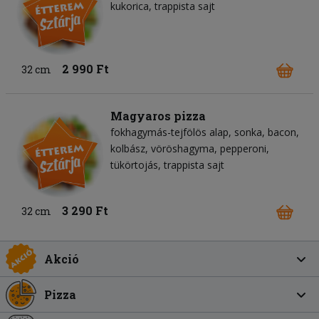
kukorica
trappista sajt
2 990 Ft
32 cm
Magyaros pizza
fokhagymás-tejfölös alap
sonka
bacon
kolbász
vöröshagyma
pepperoni
tükörtojás
trappista sajt
3 290 Ft
32 cm
Akció
Pizza