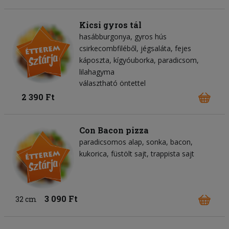
Kicsi gyros tál
hasábburgonya
gyros hús
csirkecombfiléből
jégsaláta
fejes
káposzta
kígyóuborka
paradicsom
lilahagyma
választható öntettel
2 390 Ft
Con Bacon pizza
paradicsomos alap
sonka
bacon
kukorica
füstölt sajt
trappista sajt
3 090 Ft
32 cm