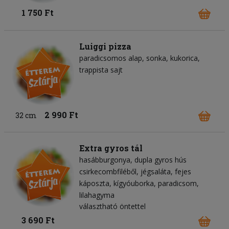
1 750 Ft
Luiggi pizza
paradicsomos alap
sonka
kukorica
trappista sajt
2 990 Ft
32 cm
Extra gyros tál
hasábburgonya
dupla gyros hús
csirkecombfiléből
jégsaláta
fejes
káposzta
kígyóuborka
paradicsom
lilahagyma
választható öntettel
3 690 Ft