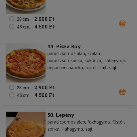
2 900 Ft
28 cm
4 500 Ft
45 cm
44. Pizza Boy
paradicsomos alap
szalámi
paradicsomkarika
kukorica
lilahagyma
pepperoni paprika
füstölt sajt
sajt
2 900 Ft
28 cm
4 500 Ft
45 cm
50. Lepény
paradicsomos alap
fokhagyma
füstölt
sonka
lilahagyma
sajt