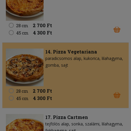
2 700 Ft
28 cm
4 300 Ft
45 cm
14. Pizza Vegetariana
paradicsomos alap
kukorica
lilahagyma
gomba
sajt
2 700 Ft
28 cm
4 300 Ft
45 cm
17. Pizza Cartmen
tejfölös alap
sonka
szalámi
lilahagyma
fokhagyma
sajt