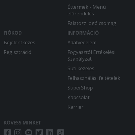
2026-04-23 - Katalin:
Éttermek - Menü
Finom volt
előrendelés
Falatozz logó csomag
2026-04-08 - Barbara:
Ez a pizzéria a legjobb mind minőségben
FIÓKOD
INFORMÁCIÓ
árban és szállítási időben köszönjük
Bejelentkezés
Adatvédelem
nagyon finom volt
Regisztráció
Fogyasztói Értékelési
2026-03-30 - :
Szabályzat
Szuper gyors és kedves hozzá állás!
Süti kezelés
2026-02-21 - Péter:
Felhasználási feltételek
Minden gyorsan és rendben ment.
SuperShop
2026-01-03 - :
Kapcsolat
Szuper gyors házhoz kihozatal. Kedves
Karrier
futárok!
KÖVESS MINKET
2025-12-11 - Barbara:
Mindennel teljesen elégedett voltam