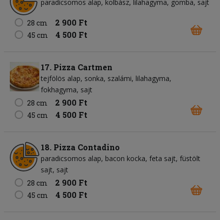
paradicsomos alap
kolbász
lilahagyma
gomba
sajt
2 900 Ft
28 cm
4 500 Ft
45 cm
17. Pizza Cartmen
tejfölös alap
sonka
szalámi
lilahagyma
fokhagyma
sajt
2 900 Ft
28 cm
4 500 Ft
45 cm
18. Pizza Contadino
paradicsomos alap
bacon kocka
feta sajt
füstölt
sajt
sajt
2 900 Ft
28 cm
4 500 Ft
45 cm