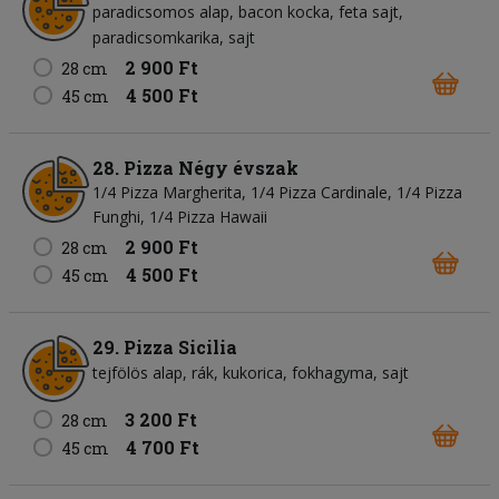
paradicsomos alap
bacon kocka
feta sajt
paradicsomkarika
sajt
2 900 Ft
28 cm
4 500 Ft
45 cm
28. Pizza Négy évszak
1/4 Pizza Margherita, 1/4 Pizza Cardinale, 1/4 Pizza
Funghi, 1/4 Pizza Hawaii
2 900 Ft
28 cm
4 500 Ft
45 cm
29. Pizza Sicilia
tejfölös alap
rák
kukorica
fokhagyma
sajt
3 200 Ft
28 cm
4 700 Ft
45 cm