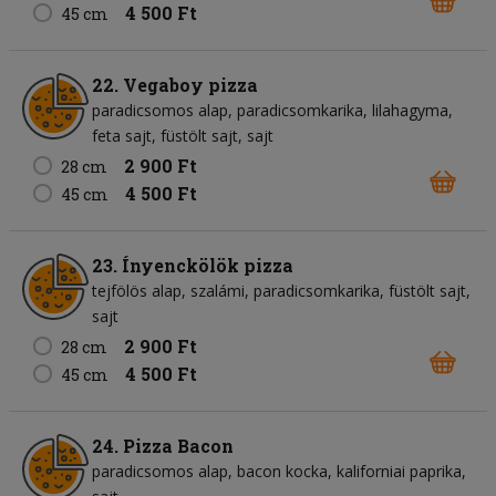
4 500 Ft
45 cm
22. Vegaboy pizza
paradicsomos alap
paradicsomkarika
lilahagyma
feta sajt
füstölt sajt
sajt
2 900 Ft
28 cm
4 500 Ft
45 cm
23. Ínyenckölök pizza
tejfölös alap
szalámi
paradicsomkarika
füstölt sajt
sajt
2 900 Ft
28 cm
4 500 Ft
45 cm
24. Pizza Bacon
paradicsomos alap
bacon kocka
kaliforniai paprika