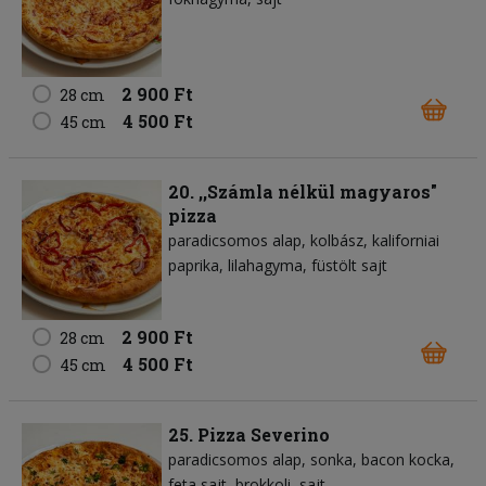
2 900 Ft
28 cm
4 500 Ft
45 cm
20. ,,Számla nélkül magyaros"
pizza
paradicsomos alap
kolbász
kaliforniai
paprika
lilahagyma
füstölt sajt
2 900 Ft
28 cm
4 500 Ft
45 cm
25. Pizza Severino
paradicsomos alap
sonka
bacon kocka
feta sajt
brokkoli
sajt