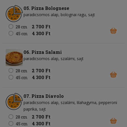
05. Pizza Bolognese
paradicsomos alap
bolognai ragu
sajt
2 700 Ft
28 cm
4 300 Ft
45 cm
06. Pizza Salami
paradicsomos alap
szalámi
sajt
2 700 Ft
28 cm
4 300 Ft
45 cm
07. Pizza Diavolo
paradicsomos alap
szalámi
lilahagyma
pepperoni
paprika
sajt
2 700 Ft
28 cm
4 300 Ft
45 cm