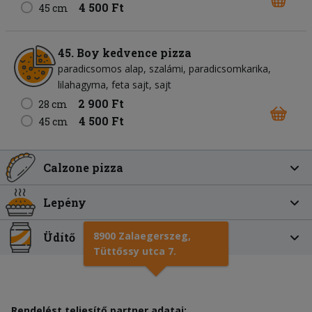
4 500 Ft
45 cm
45. Boy kedvence pizza
paradicsomos alap
szalámi
paradicsomkarika
lilahagyma
feta sajt
sajt
2 900 Ft
28 cm
4 500 Ft
45 cm
Calzone pizza
Lepény
8900 Zalaegerszeg,
Üdítő
Tüttőssy utca 7.
Rendelést teljesítő partner adatai: