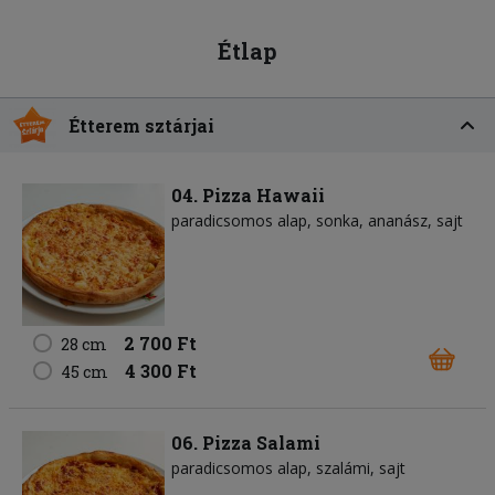
Étlap
Étterem sztárjai
04. Pizza Hawaii
paradicsomos alap
sonka
ananász
sajt
2 700 Ft
28 cm
4 300 Ft
45 cm
06. Pizza Salami
paradicsomos alap
szalámi
sajt