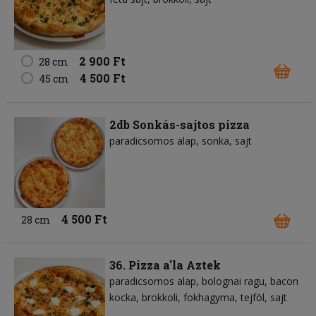
2 900 Ft
28 cm
4 500 Ft
45 cm
2db Sonkás-sajtos pizza
paradicsomos alap
sonka
sajt
4 500 Ft
28 cm
36. Pizza a'la Aztek
paradicsomos alap
bolognai ragu
bacon
kocka
brokkoli
fokhagyma
tejföl
sajt