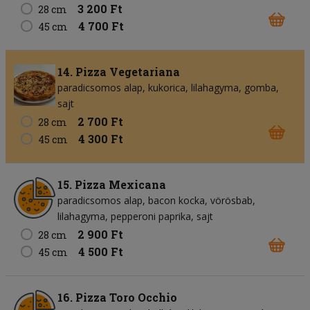
3 200 Ft
28 cm
4 700 Ft
45 cm
14. Pizza Vegetariana
paradicsomos alap
kukorica
lilahagyma
gomba
sajt
2 700 Ft
28 cm
4 300 Ft
45 cm
15. Pizza Mexicana
paradicsomos alap
bacon kocka
vörösbab
lilahagyma
pepperoni paprika
sajt
2 900 Ft
28 cm
4 500 Ft
45 cm
16. Pizza Toro Occhio