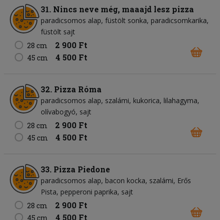
31. Nincs neve még, maaajd lesz pizza
paradicsomos alap
füstölt sonka
paradicsomkarika
füstölt sajt
2 900 Ft
28 cm
4 500 Ft
45 cm
32. Pizza Róma
paradicsomos alap
szalámi
kukorica
lilahagyma
olívabogyó
sajt
2 900 Ft
28 cm
4 500 Ft
45 cm
33. Pizza Piedone
paradicsomos alap
bacon kocka
szalámi
Erős
Pista
pepperoni paprika
sajt
2 900 Ft
28 cm
4 500 Ft
45 cm