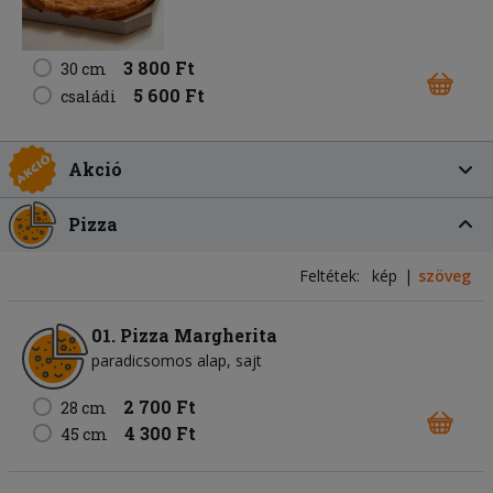
3 800 Ft
30 cm
5 600 Ft
családi
Akció
Pizza
Feltétek:
kép
szöveg
01. Pizza Margherita
paradicsomos alap
sajt
2 700 Ft
28 cm
4 300 Ft
45 cm