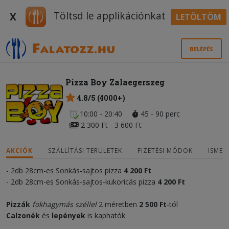
Töltsd le applikációnkat
X
LETÖLTÖM
BELÉPÉS
Pizza Boy Zalaegerszeg
4.8/5 (4000+)
10:00 - 20:40
45 - 90 perc
2 300 Ft - 3 600 Ft
AKCIÓK
SZÁLLÍTÁSI TERÜLETEK
FIZETÉSI MÓDOK
ISMER
- 2db 28cm-es Sonkás-sajtos pizza
4 200 Ft
- 2db 28cm-es Sonkás-sajtos-kukoricás pizza
4 200 Ft
Pizzák
fokhagymás széllel
2 méretben
2 500 Ft
-tól
Calzonék
és
lepények
is kaphatók