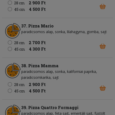
2 900 Ft
28 cm
4 500 Ft
45 cm
37. Pizza Mario
paradicsomos alap
sonka
lilahagyma
gomba
sajt
2 700 Ft
28 cm
4 300 Ft
45 cm
38. Pizza Mamma
paradicsomos alap
sonka
kaliforniai paprika
paradicsomkarika
sajt
2 900 Ft
28 cm
4 500 Ft
45 cm
39. Pizza Quattro Formaggi
paradicsomos alap
feta sajt
ementáli sajt
füstölt