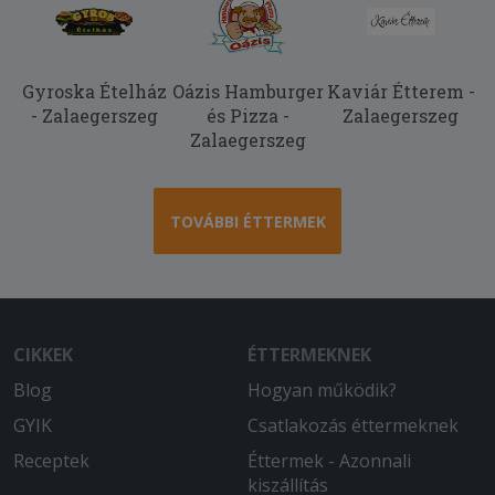
2026-06-13 - Barbara:
A legjobb pizzéria eddig még nem
csalodtunk semmiben köszönjük
Gyroska Ételház
Oázis Hamburger
Kaviár Étterem -
- Zalaegerszeg
2026-05-16 - Judit:
és Pizza -
Zalaegerszeg
Nagyon finom volt, mint mindig...
Zalaegerszeg
árérték arányban Zalaegerszeg legjobb
pizzériája. Ezért a kedvenc pizzériám
hosszú évek óta. Munkahelyemen is a
TOVÁBBI ÉTTERMEK
vásárlóknak szívesen ajánlom, amikor
megkérdezik, hogy honnan érdemes
rendelni.
2026-05-09 - Barbara:
CIKKEK
ÉTTERMEKNEK
Szeretem a pizzajujukat izletes bőséges
es eddig ők a leggyorsabb és
Blog
Hogyan működik?
korrektebb pizzéria számomra.A
GYIK
Csatlakozás éttermeknek
futàrok a legjobbak köszönöm hogy
innen rendelhetek és vannak
Receptek
Éttermek - Azonnali
kiszállítás