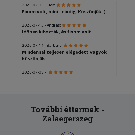
2026-07-30 - Judit:
Finom volt, mint mindig. Köszönjük. )
2026-07-15 - András:
Időben kihoztàk, és finom volt.
2026-07-14 - Barbara:
Mindennel teljesen elégedett vagyok
köszönjük
2026-07-08 - :
Finom
2026-07-01 - :
Gyors szállítás, finom
További éttermek -
2026-06-26 - Judit:
Zalaegerszeg
Finom volt, mint mindig. A kedvenc
pizzériàm. Köszönöm szépen