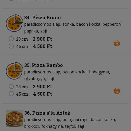
34. Pizza Bruno
paradicsomos alap
sonka
bacon kocka
pepperoni
paprika
sajt
2 900 Ft
28 cm
4 500 Ft
45 cm
35. Pizza Rambo
paradicsomos alap
bacon kocka
lilahagyma
olívabogyó
sajt
2 900 Ft
28 cm
4 500 Ft
45 cm
36. Pizza a'la Aztek
paradicsomos alap
bolognai ragu
bacon kocka
brokkoli
fokhagyma
tejföl
sajt