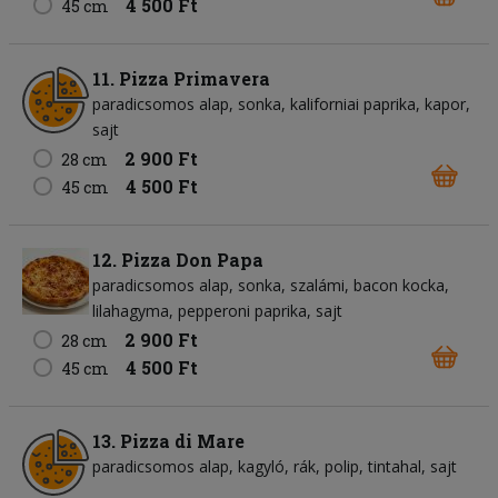
4 500 Ft
45 cm
11. Pizza Primavera
paradicsomos alap
sonka
kaliforniai paprika
kapor
sajt
2 900 Ft
28 cm
4 500 Ft
45 cm
12. Pizza Don Papa
paradicsomos alap
sonka
szalámi
bacon kocka
lilahagyma
pepperoni paprika
sajt
2 900 Ft
28 cm
4 500 Ft
45 cm
13. Pizza di Mare
paradicsomos alap
kagyló
rák
polip
tintahal
sajt