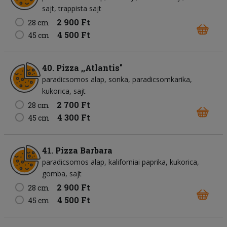
sajt
trappista sajt
2 900 Ft
28 cm
4 500 Ft
45 cm
40. Pizza ,,Atlantis"
paradicsomos alap
sonka
paradicsomkarika
kukorica
sajt
2 700 Ft
28 cm
4 300 Ft
45 cm
41. Pizza Barbara
paradicsomos alap
kaliforniai paprika
kukorica
gomba
sajt
2 900 Ft
28 cm
4 500 Ft
45 cm