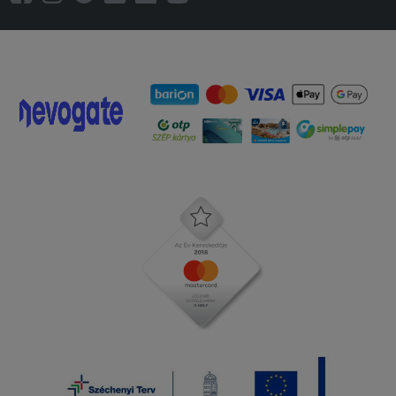
ilyen gyors kiszállításban még sosem
volt részem köszönöm szépen
2025-12-10 - Judit:
Nagyon finom a pizzájuk, mindig tőlük
rendelek. Kiszállítás is rendben van.
2025-11-15 - Judit:
Nagyon finom volt mindegyik pizza.
2025-11-03 - Krisztina:
Finom volt,mint mindig!!
2025-11-01 - László:
Legjobb pizza a városban!
2025-10-24 - Eliza:
Finom volt ! Gyors kiszolgálás!