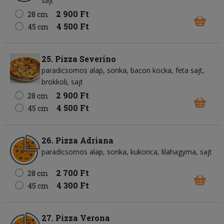
sajt
2 900 Ft
28 cm
4 500 Ft
45 cm
25. Pizza Severino
paradicsomos alap
sonka
bacon kocka
feta sajt
brokkoli
sajt
2 900 Ft
28 cm
4 500 Ft
45 cm
26. Pizza Adriana
paradicsomos alap
sonka
kukorica
lilahagyma
sajt
2 700 Ft
28 cm
4 300 Ft
45 cm
27. Pizza Verona