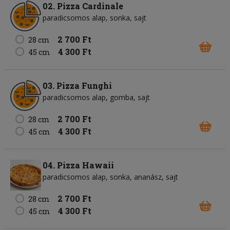
02. Pizza Cardinale
paradicsomos alap
sonka
sajt
2 700 Ft
28 cm
4 300 Ft
45 cm
03. Pizza Funghi
paradicsomos alap
gomba
sajt
2 700 Ft
28 cm
4 300 Ft
45 cm
04. Pizza Hawaii
paradicsomos alap
sonka
ananász
sajt
2 700 Ft
28 cm
4 300 Ft
45 cm