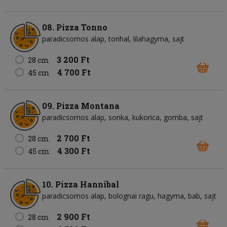
08. Pizza Tonno
paradicsomos alap
tonhal
lilahagyma
sajt
3 200 Ft
28 cm
4 700 Ft
45 cm
09. Pizza Montana
paradicsomos alap
sonka
kukorica
gomba
sajt
2 700 Ft
28 cm
4 300 Ft
45 cm
10. Pizza Hannibal
paradicsomos alap
bolognai ragu
hagyma
bab
sajt
2 900 Ft
28 cm