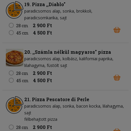
19. Pizza ,,Diablo"
paradicsomos alap
sonka
brokkoli
paradicsomkarika
sajt
2 900 Ft
28 cm
4 500 Ft
45 cm
20. ,,Számla nélkül magyaros" pizza
paradicsomos alap
kolbász
kaliforniai paprika
lilahagyma
füstölt sajt
2 900 Ft
28 cm
4 500 Ft
45 cm
21. Pizza Pescatore di Perle
paradicsomos alap
sonka
bacon kocka
lilahagyma
sajt
félbehajtott pizza
2 900 Ft
28 cm