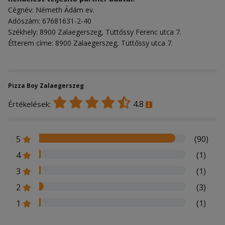
Cégnév: Németh Ádám ev.
Adószám: 67681631-2-40
Székhely: 8900 Zalaegerszeg, Tüttőssy Ferenc utca 7.
Étterem címe: 8900 Zalaegerszeg, Tüttőssy utca 7.
Pizza Boy Zalaegerszeg
4.8
Értékelések:
5
(90)
4
(1)
3
(1)
2
(3)
1
(1)