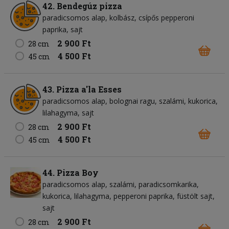
42. Bendegúz pizza
paradicsomos alap
kolbász
csípős pepperoni
paprika
sajt
2 900 Ft
28 cm
4 500 Ft
45 cm
43. Pizza a'la Esses
paradicsomos alap
bolognai ragu
szalámi
kukorica
lilahagyma
sajt
2 900 Ft
28 cm
4 500 Ft
45 cm
44. Pizza Boy
paradicsomos alap
szalámi
paradicsomkarika
kukorica
lilahagyma
pepperoni paprika
füstölt sajt
sajt
2 900 Ft
28 cm