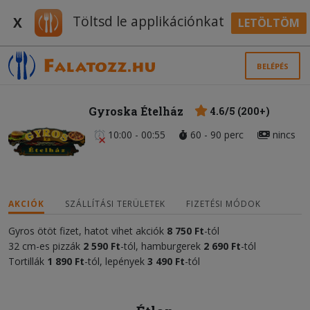
Töltsd le applikációnkat
X
LETÖLTÖM
BELÉPÉS
Gyroska Ételház
4.6/5 (200+)
10:00 - 00:55
60 - 90 perc
nincs
AKCIÓK
SZÁLLÍTÁSI TERÜLETEK
FIZETÉSI MÓDOK
Gyros ötöt fizet, hatot vihet akciók
8
75
0 Ft
-tól
32 cm-es pizzák
2 590
Ft
-tól, hamburgerek
2 690 Ft
-tól
Tortillák
1 890 Ft
-tól, lepények
3 490 Ft
-tól