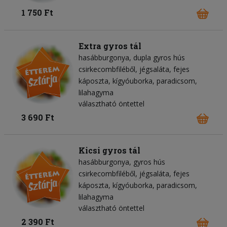
1 750 Ft
Extra gyros tál
hasábburgonya
dupla gyros hús
csirkecombfiléből
jégsaláta
fejes
káposzta
kígyóuborka
paradicsom
lilahagyma
választható öntettel
3 690 Ft
Kicsi gyros tál
hasábburgonya
gyros hús
csirkecombfiléből
jégsaláta
fejes
káposzta
kígyóuborka
paradicsom
lilahagyma
választható öntettel
2 390 Ft