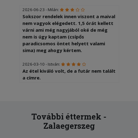
2026-06-23 - Milán:
Sokszor rendelek innen viszont a maival
nem vagyok elégedett. 1,5 órát kellett
várni ami még nagyjából oké de még
nem is úgy kaptam (csípős
paradicsomos öntet helyett valami
sima) meg ahogy kértem.
2026-03-10 - István:
Az étel kiváló volt, de a futár nem talált
a címre.
2026-02-20 - Barbara:
Mindennel teljes mértékben elégedett
vagyok köszönöm
További éttermek -
2025-12-16 - Balázs:
Zalaegerszeg
Fele pizzan volt csak sajt es kukorica
illetve kicsit égett volt.