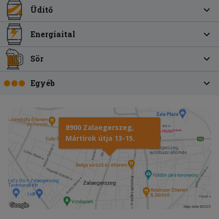
Üdítő
Energiaital
Sör
Egyéb
8900 Zalaegerszeg,
Mártírok útja 13-15.