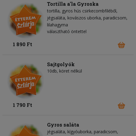
Tortilla a'la Gyroska
tortilla
gyros hús csirkecombfiléből
jégsaláta
kovászos uborka
paradicsom
lilahagyma
választható öntettel
1 890 Ft
Sajtgolyók
10db, köret nélkül
1 790 Ft
Gyros saláta
jégsaláta
kígyóuborka
paradicsom