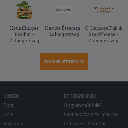
2025-11-29 - László:
A pizzák finomak, frissek voltak,
elfogadható az áruk. A 90 perc helyett
60 perc alatt kiért a kolléga. Ajánlom
KrokiBurger
Kaviár Étterem -
O'Connors Pub &
mindenkinek, jó választás.
Ételbár -
Zalaegerszeg
Steakhouse -
Zalaegerszeg
Zalaegerszeg
2025-11-03 - Tamás:
Megfelelő ár-érték arány, magas
minőség, könnyű rendelési folyamat és
TOVÁBBI ÉTTERMEK
gyors kiszállítás!
2025-10-13 - Ádám:
Másfél órába telt kb. 3km-ről kihozni az
ételt. Hidegen kaptuk meg. A hús sós és
CIKKEK
ÉTTERMEKNEK
égett volt. A pitát kicsit bedobhatnák
egy kontaktgrillbe, mert sületlen a
Blog
Hogyan működik?
tésztája.
GYIK
Csatlakozás éttermeknek
Receptek
Éttermek - Azonnali