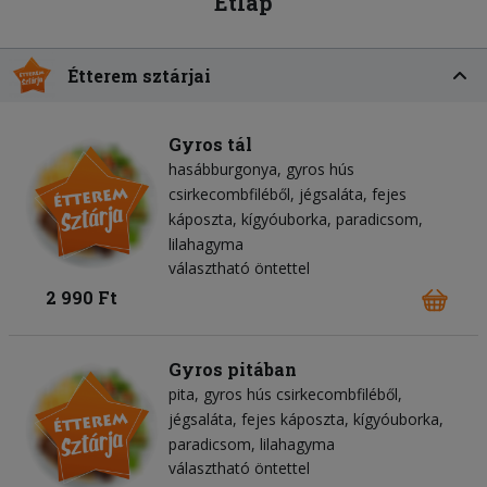
Étlap
Étterem sztárjai
Gyros tál
hasábburgonya
gyros hús
csirkecombfiléből
jégsaláta
fejes
káposzta
kígyóuborka
paradicsom
lilahagyma
választható öntettel
2 990 Ft
Gyros pitában
pita
gyros hús csirkecombfiléből
jégsaláta
fejes káposzta
kígyóuborka
paradicsom
lilahagyma
választható öntettel