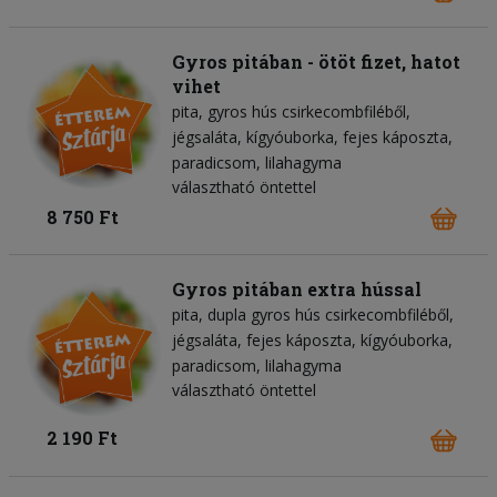
Gyros pitában - ötöt fizet, hatot
vihet
pita
gyros hús csirkecombfiléből
jégsaláta
kígyóuborka
fejes káposzta
paradicsom
lilahagyma
választható öntettel
8 750 Ft
Gyros pitában extra hússal
pita
dupla gyros hús csirkecombfiléből
jégsaláta
fejes káposzta
kígyóuborka
paradicsom
lilahagyma
választható öntettel
2 190 Ft