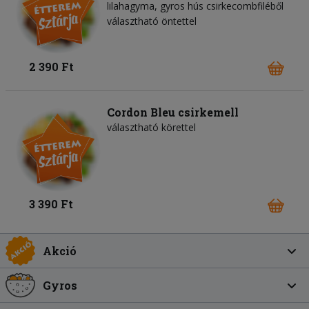
lilahagyma
gyros hús csirkecombfiléből
választható öntettel
2 390 Ft
Cordon Bleu csirkemell
választható körettel
3 390 Ft
Akció
Gyros