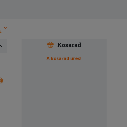
a
Kosarad
A kosarad üres!