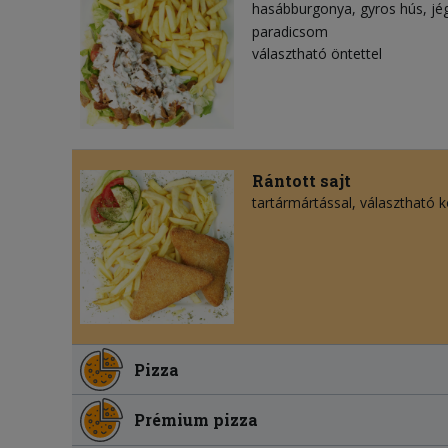
hasábburgonya
gyros hús
jé
paradicsom
választható öntettel
Rántott sajt
tartármártással, választható kö
Pizza
Prémium pizza