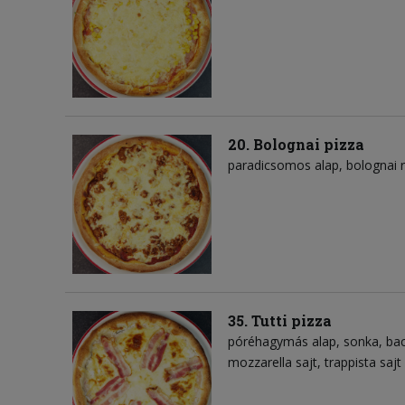
20. Bolognai pizza
paradicsomos alap
bolognai 
35. Tutti pizza
póréhagymás alap
sonka
ba
mozzarella sajt
trappista sajt