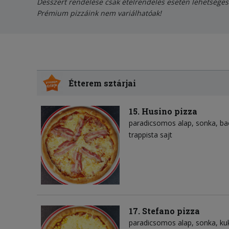
Desszert rendelése csak ételrendelés esetén lehetséges
Prémium pizzáink nem variálhatóak!
Étterem sztárjai
15. Husino pizza
paradicsomos alap
sonka
ba
trappista sajt
17. Stefano pizza
paradicsomos alap
sonka
ku