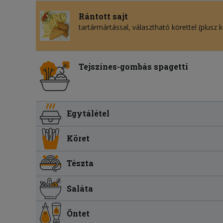
Rántott sajt
tartármártással, választható körettel (plusz k
Tejszínes-gombás spagetti
Egytálétel
Köret
Tészta
Saláta
Öntet