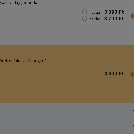
gsaláta
kígyóuborka
3 890 Ft
borjú
3 790 Ft
csirke
rettel (plusz költségért)
3 390 Ft