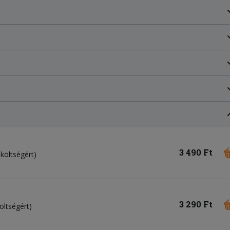
3 490 Ft
 költségért)
3 290 Ft
öltségért)