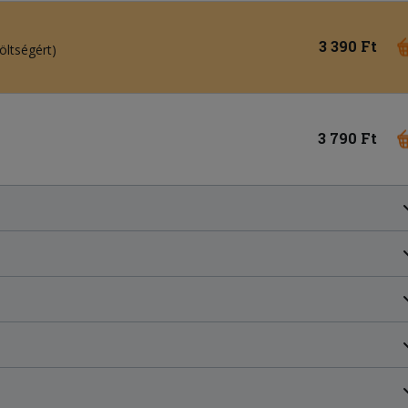
3 390 Ft
öltségért)
3 790 Ft