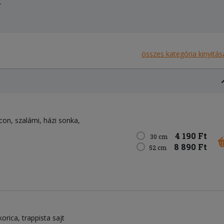
.
összes kategória kinyitás
con
szalámi
házi sonka
4 190 Ft
30 cm
8 890 Ft
52 cm
korica
trappista sajt