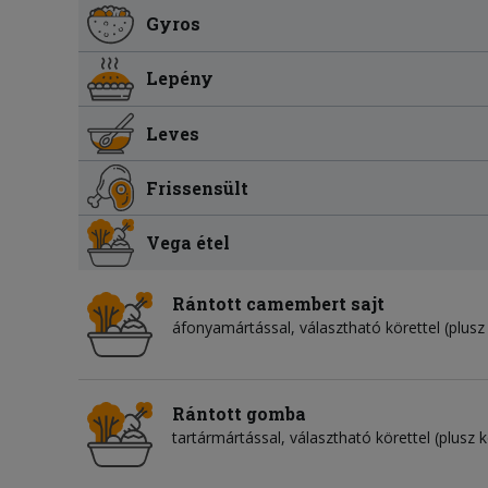
Gyros
Lepény
Leves
Frissensült
Vega étel
Rántott camembert sajt
áfonyamártással, választható körettel (plusz
Rántott gomba
tartármártással, választható körettel (plusz k