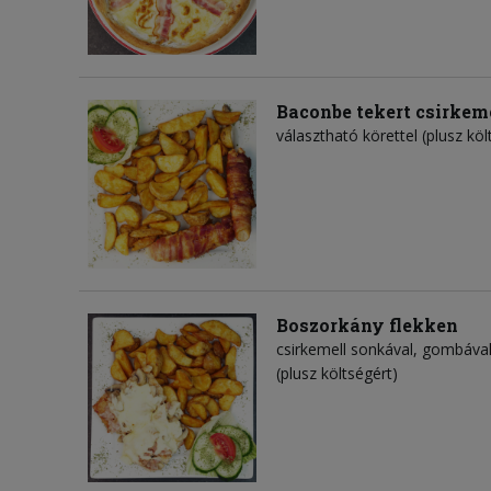
Baconbe tekert csirkemel
választható körettel (plusz köl
Boszorkány flekken
csirkemell sonkával, gombával 
(plusz költségért)