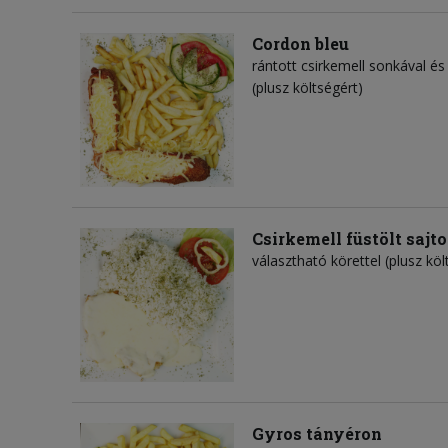
Cordon bleu
rántott csirkemell sonkával és 
(plusz költségért)
Csirkemell füstölt sajt
választható körettel (plusz köl
Gyros tányéron