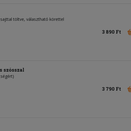
sajttal töltve, választható körettel
3 890 Ft
os szósszal
tségért)
3 790 Ft