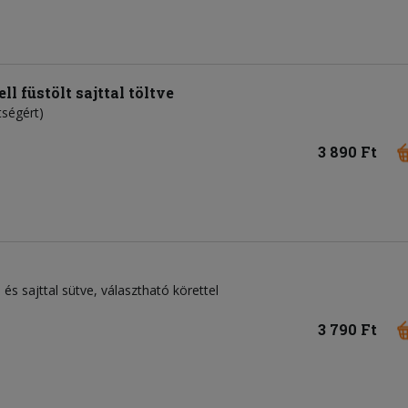
l füstölt sajttal töltve
tségért)
3 890 Ft
és sajttal sütve, választható körettel
3 790 Ft