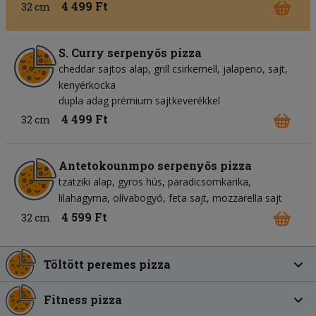
4 499 Ft
32 cm
S. Curry serpenyős pizza
cheddar sajtos alap
grill csirkemell
jalapeno
sajt
kenyérkocka
dupla adag prémium sajtkeverékkel
4 499 Ft
32 cm
Antetokounmpo serpenyős pizza
tzatziki alap
gyros hús
paradicsomkarika
lilahagyma
olívabogyó
feta sajt
mozzarella sajt
4 599 Ft
32 cm
Töltött peremes pizza
Fitness pizza