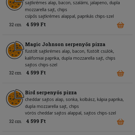
sajtkrémes alap
bacon
szalámi
jalapeno
dupla
mozzarella sajt
chips
csípős sajtkrémes alappal, paprikás chips-szel
4 599 Ft
32 cm
Magic Johnson serpenyős pizza
füstölt sajtkrémes alap
bacon
füstölt csülök
kaliforniai paprika
dupla mozzarella sajt
chips
sajtos chips-szel
4 599 Ft
32 cm
Bird serpenyős pizza
cheddar sajtos alap
sonka
kolbász
kápia paprika
dupla mozzarella sajt
chips
vörös cheddar sajtos alappal, sajtos chips-szel
4 599 Ft
32 cm