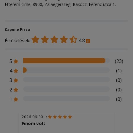
Étterem címe: 8900, Zalaegerszeg, Rákóczi Ferenc utca 1.
Capone Pizza
4.8
Értékelések:
5
(23)
4
(1)
3
(0)
2
(0)
1
(0)
2026-06-30 - :
Finom volt