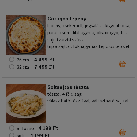
Görögös lepény
lepény
csirkemell
jégsaláta
kígyóuborka
paradicsom
lilahagyma
olívabogyó
feta
sajt
tzatziki szósz
tripla sajttal, fokhagymás-tejfölös tetővel
4 499 Ft
26 cm
7 499 Ft
32 cm
Soksajtos tészta
tészta
4 féle sajt
választható tésztával, választható sajttal
4 199 Ft
al forno
4 199 Ft
solo