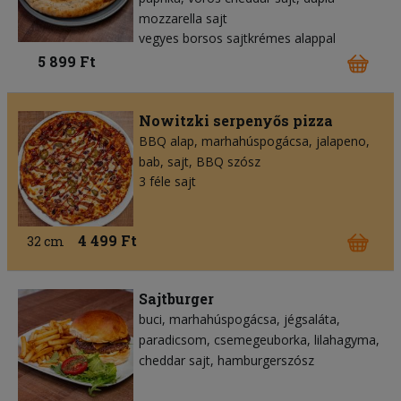
mozzarella sajt
vegyes borsos sajtkrémes alappal
5 899 Ft
Nowitzki serpenyős pizza
BBQ alap
marhahúspogácsa
jalapeno
bab
sajt
BBQ szósz
3 féle sajt
4 499 Ft
32 cm
Sajtburger
buci
marhahúspogácsa
jégsaláta
paradicsom
csemegeuborka
lilahagyma
cheddar sajt
hamburgerszósz