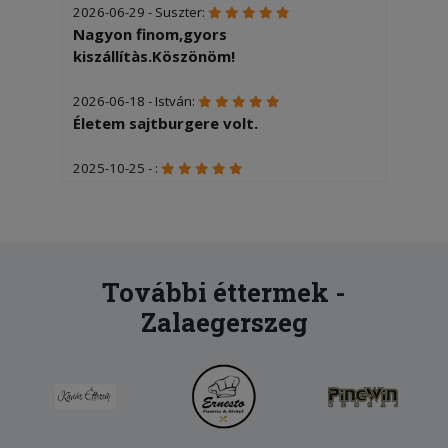
2026-06-29 - Suszter:
Nagyon finom,gyors
kiszállítàs.Köszönöm!
2026-06-18 - István:
Életem sajtburgere volt.
2025-10-25 - :
Finom
2025-06-05 - Tamásné:
Igen
További éttermek -
Zalaegerszeg