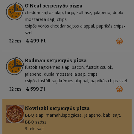
O’Neal serpenyős pizza
cheddar sajtos alap
tarja
kolbász
jalapeno
dupla
mozzarella sajt
chips
csípős vörös cheddar sajtos alappal, paprikás chips-
szel
4 499 Ft
32 cm
Rodman serpenyős pizza
füstölt sajtkrémes alap
bacon
füstölt csülök
jalapeno
dupla mozzarella sajt
chips
csípős füstölt sajtkrémes alappal, paprikás chips-szel
4 599 Ft
32 cm
Nowitzki serpenyős pizza
BBQ alap
marhahúspogácsa
jalapeno
bab
sajt
BBQ szósz
3 féle sajt