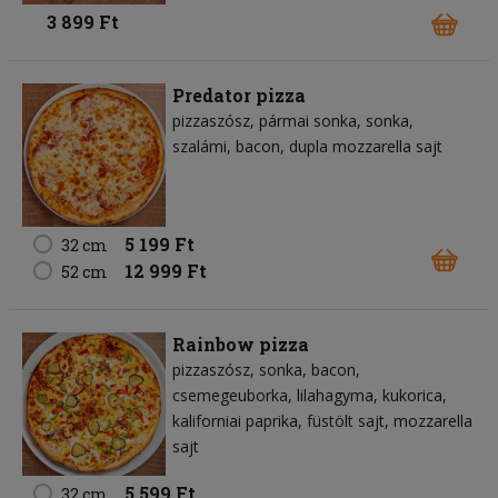
3 899 Ft
Predator pizza
pizzaszósz
pármai sonka
sonka
szalámi
bacon
dupla mozzarella sajt
5 199 Ft
32 cm
12 999 Ft
52 cm
Rainbow pizza
pizzaszósz
sonka
bacon
csemegeuborka
lilahagyma
kukorica
kaliforniai paprika
füstölt sajt
mozzarella
sajt
5 599 Ft
32 cm