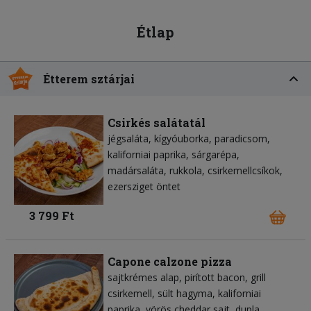
Étlap
Étterem sztárjai
Csirkés salátatál
jégsaláta
kígyóuborka
paradicsom
kaliforniai paprika
sárgarépa
madársaláta
rukkola
csirkemellcsíkok
ezersziget öntet
3 799 Ft
Capone calzone pizza
sajtkrémes alap
pirított bacon
grill
csirkemell
sült hagyma
kaliforniai
paprika
vörös cheddar sajt
dupla