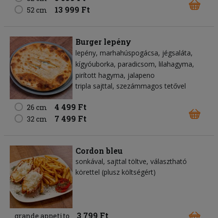
13 999 Ft
52 cm
Burger lepény
lepény
marhahúspogácsa
jégsaláta
kígyóuborka
paradicsom
lilahagyma
pirított hagyma
jalapeno
tripla sajttal, szezámmagos tetővel
4 499 Ft
26 cm
7 499 Ft
32 cm
Cordon bleu
sonkával, sajttal töltve, választható
körettel (plusz költségért)
3 799 Ft
grande appetito