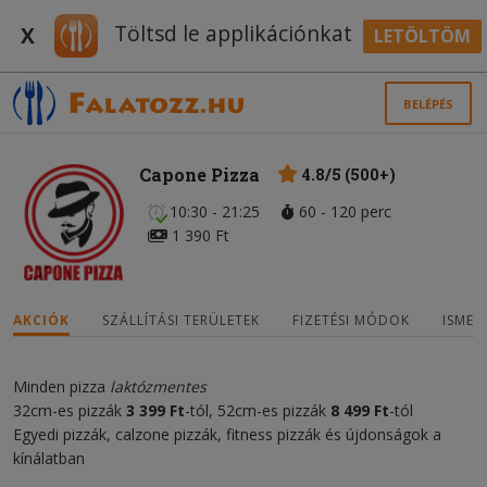
Töltsd le applikációnkat
X
LETÖLTÖM
BELÉPÉS
Capone Pizza
4.8/5 (500+)
10:30 - 21:25
60 - 120 perc
1 390 Ft
AKCIÓK
SZÁLLÍTÁSI TERÜLETEK
FIZETÉSI MÓDOK
ISMER
Minden pizza
laktózmentes
32cm-es pizzák
3
3
99 Ft
-tól, 52cm-es pizzák
8
4
99
Ft
-tól
Egyedi pizzák, calzone pizzák, fitness pizzák és újdonságok a
kínálatban