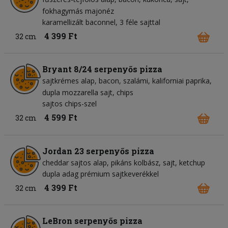
fokhagymás majonéz
karamellizált baconnel, 3 féle sajttal
4 399 Ft
32 cm
Bryant 8/24 serpenyős pizza
sajtkrémes alap
bacon
szalámi
kaliforniai paprika
dupla mozzarella sajt
chips
sajtos chips-szel
4 599 Ft
32 cm
Jordan 23 serpenyős pizza
cheddar sajtos alap
pikáns kolbász
sajt
ketchup
dupla adag prémium sajtkeverékkel
4 399 Ft
32 cm
LeBron serpenyős pizza