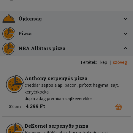
Újdonság
Pizza
NBA AllStars pizza
Feltétek:
kép
szöveg
Anthony serpenyős pizza
cheddar sajtos alap
bacon
pirított hagyma
sajt
kenyérkocka
dupla adag prémium sajtkeverékkel
4 399 Ft
32 cm
DéKornél serpenyős pizza
fűszeres-tejfölös alap
bacon
kukorica
sajt