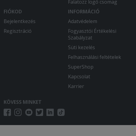
Falatozz logó csomag
FIÓKOD
INFORMÁCIÓ
Bejelentkezés
Adatvédelem
Regisztráció
Fogyasztói Értékelési
Szabályzat
Süti kezelés
Felhasználási feltételek
SuperShop
Kapcsolat
Karrier
KÖVESS MINKET