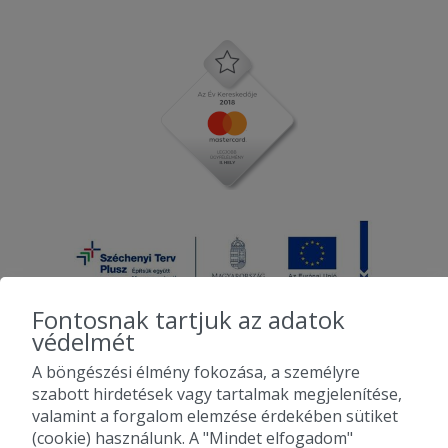
Fontosnak tartjuk az adatok
védelmét
A böngészési élmény fokozása, a személyre
2010-2026 Copyright - Falatozz.hu - Diston-line Kft.
szabott hirdetések vagy tartalmak megjelenítése,
valamint a forgalom elemzése érdekében sütiket
Pizza, gyros, hamburger, menük kedvező áron, egy helyen az összes
(cookie) használunk. A "Mindet elfogadom"
étterem ajánlata.