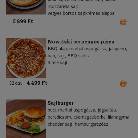
mozzarella sajt
vegyes borsos sajtkrémes alappal
5 899 Ft
Nowitzki serpenyős pizza
BBQ alap
marhahúspogácsa
jalapeno
bab
sajt
BBQ szósz
3 féle sajt
4 499 Ft
32 cm
Sajtburger
buci
marhahúspogácsa
jégsaláta
paradicsom
csemegeuborka
lilahagyma
cheddar sajt
hamburgerszósz