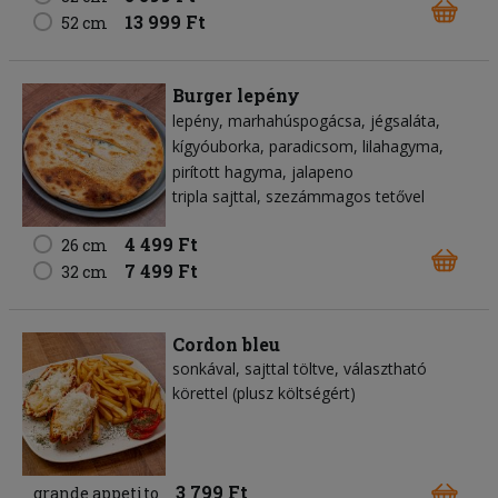
13 999 Ft
52 cm
Burger lepény
lepény
marhahúspogácsa
jégsaláta
kígyóuborka
paradicsom
lilahagyma
pirított hagyma
jalapeno
tripla sajttal, szezámmagos tetővel
4 499 Ft
26 cm
7 499 Ft
32 cm
Cordon bleu
sonkával, sajttal töltve, választható
körettel (plusz költségért)
3 799 Ft
grande appetito