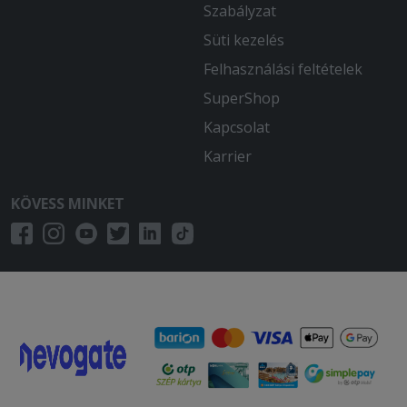
Szabályzat
Süti kezelés
Felhasználási feltételek
SuperShop
Kapcsolat
Karrier
KÖVESS MINKET