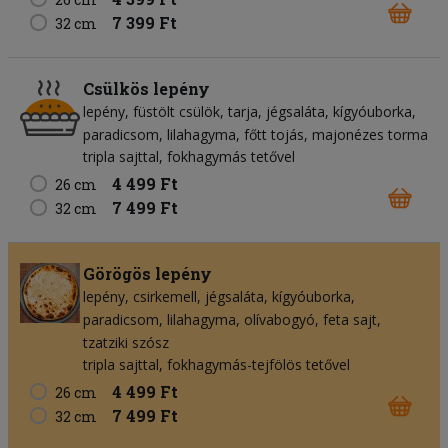
7 399 Ft
32 cm
Csülkös lepény
lepény
füstölt csülök
tarja
jégsaláta
kígyóuborka
paradicsom
lilahagyma
főtt tojás
majonézes torma
tripla sajttal, fokhagymás tetővel
4 499 Ft
26 cm
7 499 Ft
32 cm
Görögös lepény
lepény
csirkemell
jégsaláta
kígyóuborka
paradicsom
lilahagyma
olívabogyó
feta sajt
tzatziki szósz
tripla sajttal, fokhagymás-tejfölös tetővel
4 499 Ft
26 cm
7 499 Ft
32 cm