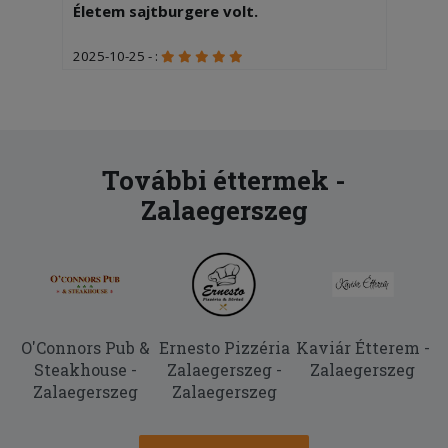
Életem sajtburgere volt.
2025-10-25 - :
Finom
2025-06-05 - Tamásné:
Igen
További éttermek -
Zalaegerszeg
O'Connors Pub &
Ernesto Pizzéria
Kaviár Étterem -
Steakhouse -
Zalaegerszeg -
Zalaegerszeg
Zalaegerszeg
Zalaegerszeg