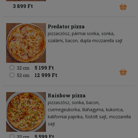
3 899 Ft
Predator pizza
pizzaszósz
pármai sonka
sonka
szalámi
bacon
dupla mozzarella sajt
5 199 Ft
32 cm
12 999 Ft
52 cm
Rainbow pizza
pizzaszósz
sonka
bacon
csemegeuborka
lilahagyma
kukorica
kaliforniai paprika
füstölt sajt
mozzarella
sajt
5 599 Ft
32 cm