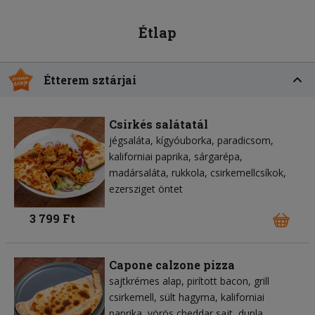
Étlap
Étterem sztárjai
Csirkés salátatál
jégsaláta
kígyóuborka
paradicsom
kaliforniai paprika
sárgarépa
madársaláta
rukkola
csirkemellcsíkok
ezersziget öntet
3 799 Ft
Capone calzone pizza
sajtkrémes alap
pirított bacon
grill
csirkemell
sült hagyma
kaliforniai
paprika
vörös cheddar sajt
dupla