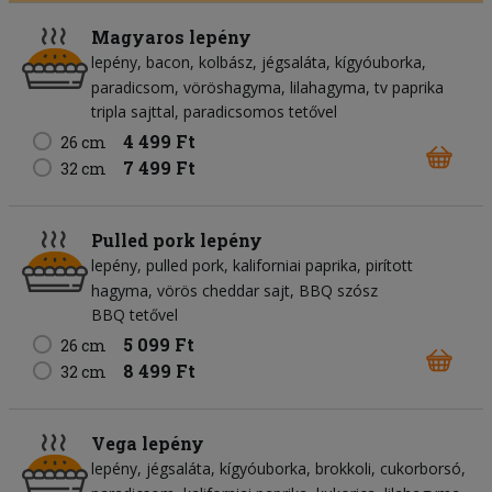
Magyaros lepény
lepény
bacon
kolbász
jégsaláta
kígyóuborka
paradicsom
vöröshagyma
lilahagyma
tv paprika
tripla sajttal, paradicsomos tetővel
4 499 Ft
26 cm
7 499 Ft
32 cm
Pulled pork lepény
lepény
pulled pork
kaliforniai paprika
pirított
hagyma
vörös cheddar sajt
BBQ szósz
BBQ tetővel
5 099 Ft
26 cm
8 499 Ft
32 cm
Vega lepény
lepény
jégsaláta
kígyóuborka
brokkoli
cukorborsó