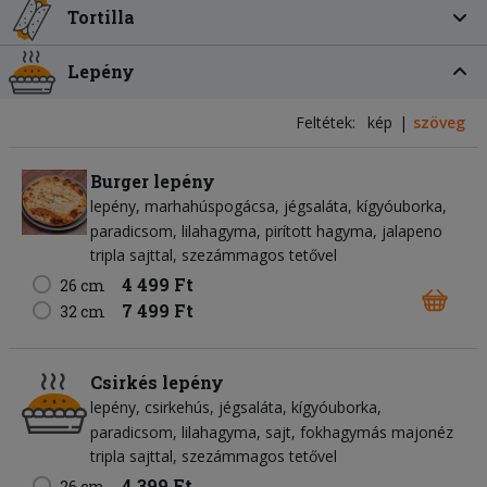
Tortilla
Lepény
Feltétek:
kép
szöveg
Burger lepény
lepény
marhahúspogácsa
jégsaláta
kígyóuborka
paradicsom
lilahagyma
pirított hagyma
jalapeno
tripla sajttal, szezámmagos tetővel
4 499 Ft
26 cm
7 499 Ft
32 cm
Csirkés lepény
lepény
csirkehús
jégsaláta
kígyóuborka
paradicsom
lilahagyma
sajt
fokhagymás majonéz
tripla sajttal, szezámmagos tetővel
4 399 Ft
26 cm