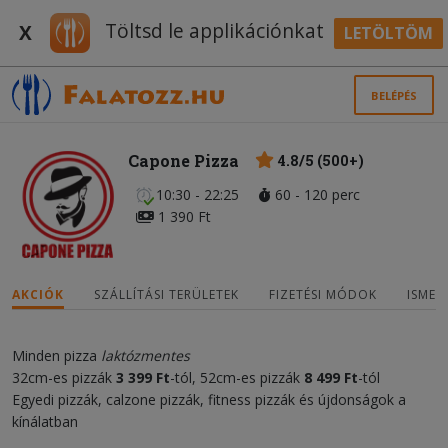
Töltsd le applikációnkat
X
LETÖLTÖM
BELÉPÉS
Capone Pizza
4.8/5 (500+)
10:30 - 22:25
60 - 120 perc
1 390 Ft
AKCIÓK
SZÁLLÍTÁSI TERÜLETEK
FIZETÉSI MÓDOK
ISMER
Minden pizza
laktózmentes
32cm-es pizzák
3
3
99 Ft
-tól, 52cm-es pizzák
8
4
99
Ft
-tól
Egyedi pizzák, calzone pizzák, fitness pizzák és újdonságok a
kínálatban