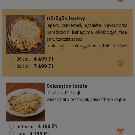
Görögös lepény
lepény
csirkemell
jégsaláta
kígyóuborka
paradicsom
lilahagyma
olívabogyó
feta
sajt
tzatziki szósz
tripla sajttal, fokhagymás-tejfölös tetővel
4 499 Ft
26 cm
7 499 Ft
32 cm
Soksajtos tészta
tészta
4 féle sajt
választható tésztával, választható sajttal
4 199 Ft
al forno
4 199 Ft
solo