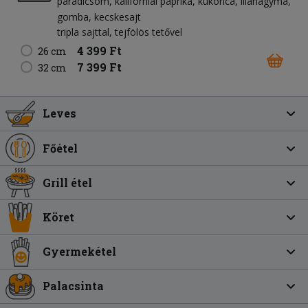
paradicsom
kaliforniai paprika
kukorica
lilahagyma
gomba
kecskesajt
tripla sajttal, tejfölös tetővel
4 399 Ft
26 cm
7 399 Ft
32 cm
Leves
Főétel
Grill étel
Köret
Gyermekétel
Palacsinta