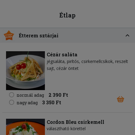
Étlap
Étterem sztárjai
Cézár saláta
jégsaláta
pirítós
csirkemellcsíkok
reszelt
sajt
cézár öntet
2 390 Ft
normál adag
3 350 Ft
nagy adag
Cordon Bleu csirkemell
választható körettel