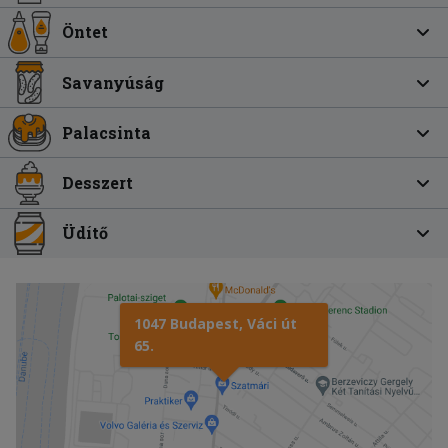
Öntet
Savanyúság
Palacsinta
Desszert
Üdítő
1047 Budapest, Váci út
65.