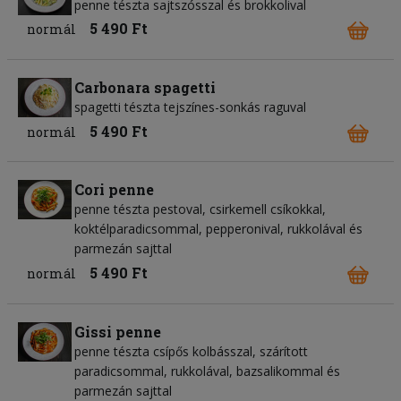
penne tészta sajtszósszal és brokkolival
5 490 Ft
normál
Carbonara spagetti
spagetti tészta tejszínes-sonkás raguval
5 490 Ft
normál
Cori penne
penne tészta pestoval, csirkemell csíkokkal,
koktélparadicsommal, pepperonival, rukkolával és
parmezán sajttal
5 490 Ft
normál
Gissi penne
penne tészta csípős kolbásszal, szárított
paradicsommal, rukkolával, bazsalikommal és
parmezán sajttal