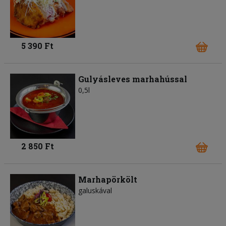
5 390 Ft
Gulyásleves marhahússal
0,5l
2 850 Ft
Marhapörkölt
galuskával