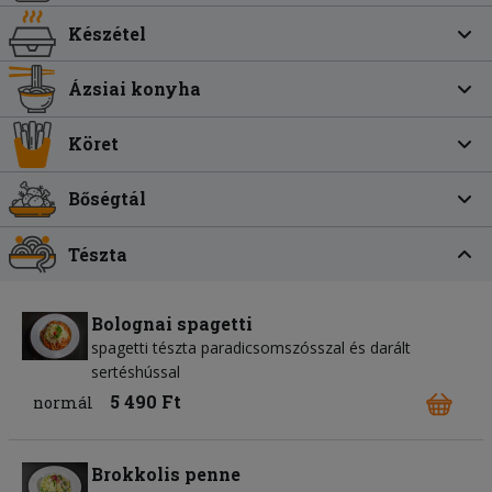
Készétel
Ázsiai konyha
Köret
Bőségtál
Tészta
Bolognai spagetti
spagetti tészta paradicsomszósszal és darált
sertéshússal
5 490 Ft
normál
Brokkolis penne