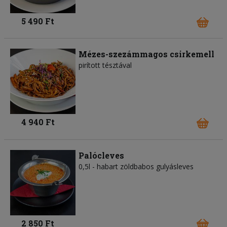
5 490 Ft
Mézes-szezámmagos csirkemell
pirított tésztával
4 940 Ft
Palócleves
0,5l - habart zöldbabos gulyásleves
2 850 Ft