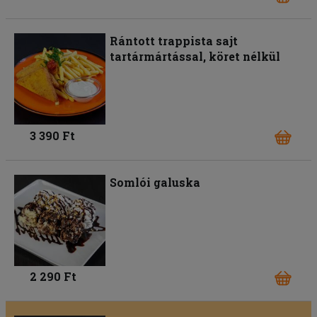
Rántott trappista sajt
tartármártással, köret nélkül
3 390 Ft
Somlói galuska
2 290 Ft