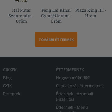
Ital Futár
Feng Lai Kínai
Pizza King III. -
Szentendre -
Gyorsétterem -
Üröm
Üröm
Üröm
TOVÁBBI ÉTTERMEK
CIKKEK
ÉTTERMEKNEK
Blog
Hogyan működik?
GYIK
Csatlakozás éttermeknek
Receptek
Éttermek - Azonnali
kiszállítás
Éttermek - Menü