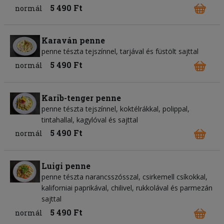
5 490 Ft
normál
Karaván penne
penne tészta tejszínnel, tarjával és füstölt sajttal
5 490 Ft
normál
Karib-tenger penne
penne tészta tejszínnel, koktélrákkal, polippal,
tintahallal, kagylóval és sajttal
5 490 Ft
normál
Luigi penne
penne tészta narancsszósszal, csirkemell csíkokkal,
kaliforniai paprikával, chilivel, rukkolával és parmezán
sajttal
5 490 Ft
normál