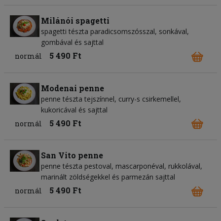
Milánói spagetti
spagetti tészta paradicsomszósszal, sonkával,
gombával és sajttal
5 490 Ft
normál
Modenai penne
penne tészta tejszínnel, curry-s csirkemellel,
kukoricával és sajttal
5 490 Ft
normál
San Vito penne
penne tészta pestoval, mascarponéval, rukkolával,
marinált zöldségekkel és parmezán sajttal
5 490 Ft
normál