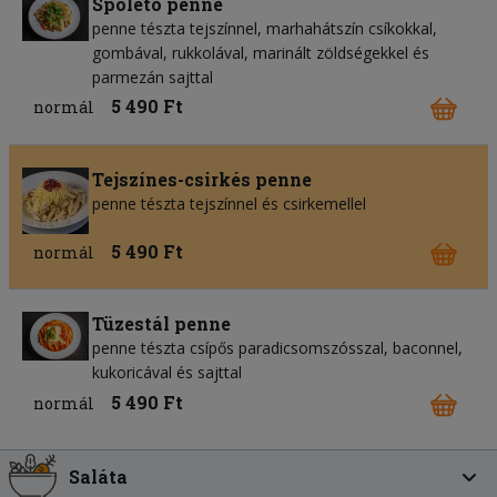
Spoleto penne
penne tészta tejszínnel, marhahátszín csíkokkal,
gombával, rukkolával, marinált zöldségekkel és
parmezán sajttal
5 490 Ft
normál
Tejszínes-csirkés penne
penne tészta tejszínnel és csirkemellel
5 490 Ft
normál
Tüzestál penne
penne tészta csípős paradicsomszósszal, baconnel,
kukoricával és sajttal
5 490 Ft
normál
Saláta