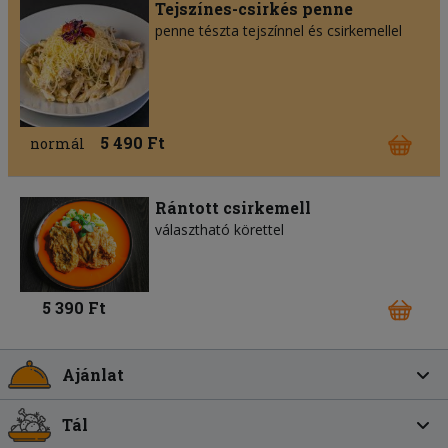
Tejszínes-csirkés penne
penne tészta tejszínnel és csirkemellel
5 490 Ft
normál
Rántott csirkemell
választható körettel
5 390 Ft
Ajánlat
Tál