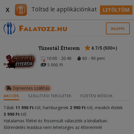
Töltsd le applikációnkat
X
LETÖLTÖM
BELÉPÉS
Tüzestál Étterem
4.7/5 (500+)
10:00 - 20:40
60 - 90 perc
5 000 Ft
Díjmentes szállítás
AKCIÓK
SZÁLLÍTÁSI TERÜLETEK
FIZETÉSI MÓDOK
Tálak
11
990 Ft
-tól, hamburgerek
2 990 Ft
-tól, mexikói ételek
3 990 Ft
-tól
Hatalamas főétel és frissensült választék a kínálatban.
Előrendelés leadása nem lehetséges az étteremnél