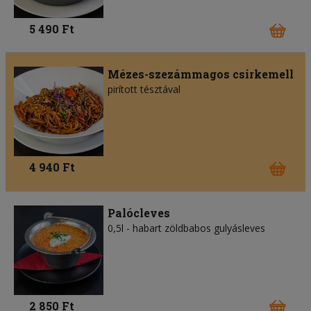
5 490 Ft
Mézes-szezámmagos csirkemell
pirított tésztával
4 940 Ft
Palócleves
0,5l - habart zöldbabos gulyásleves
2 850 Ft