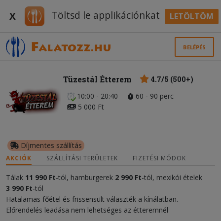
Töltsd le applikációnkat
X
LETÖLTÖM
BELÉPÉS
Tüzestál Étterem
4.7/5 (500+)
10:00 - 20:40
60 - 90 perc
5 000 Ft
Díjmentes szállítás
AKCIÓK
SZÁLLÍTÁSI TERÜLETEK
FIZETÉSI MÓDOK
Tálak
11
990 Ft
-tól, hamburgerek
2 990 Ft
-tól, mexikói ételek
3 990 Ft
-tól
Hatalamas főétel és frissensült választék a kínálatban.
Előrendelés leadása nem lehetséges az étteremnél