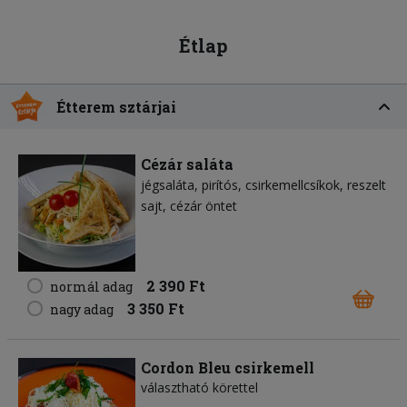
Étlap
Étterem sztárjai
Cézár saláta
jégsaláta
pirítós
csirkemellcsíkok
reszelt
sajt
cézár öntet
2 390 Ft
normál adag
3 350 Ft
nagy adag
Cordon Bleu csirkemell
választható körettel