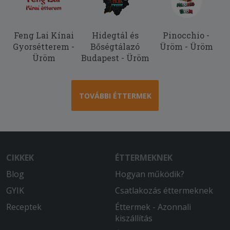
Feng Lai Kínai
Hidegtál és
Pinocchio -
Gyorsétterem -
Bőségtálazó
Üröm - Üröm
Üröm
Budapest - Üröm
TOVÁBBI ÉTTERMEK
CIKKEK
ÉTTERMEKNEK
Blog
Hogyan működik?
GYIK
Csatlakozás éttermeknek
Receptek
Éttermek - Azonnali
kiszállítás