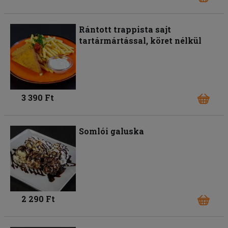
Rántott trappista sajt
tartármártással, köret nélkül
3 390 Ft
Somlói galuska
2 290 Ft