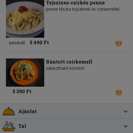
Tejszínes-csirkés penne
penne tészta tejszínnel és csirkemellel
5 490 Ft
normál
Rántott csirkemell
választható körettel
5 390 Ft
Ajánlat
Tál