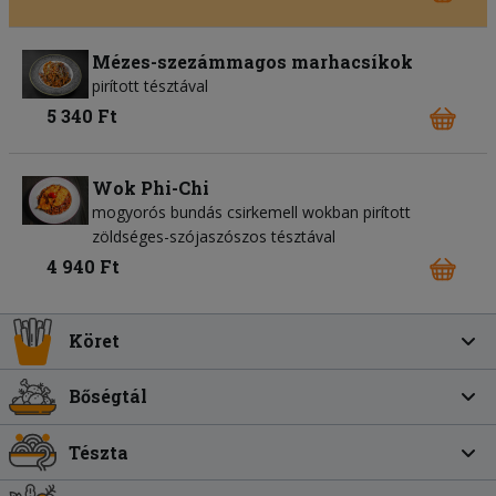
Mézes-szezámmagos marhacsíkok
pirított tésztával
5 340 Ft
Wok Phi-Chi
mogyorós bundás csirkemell wokban pirított
zöldséges-szójaszószos tésztával
4 940 Ft
Köret
Bőségtál
Tészta