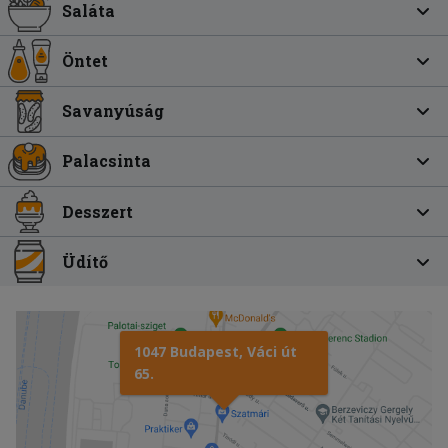
Saláta
Öntet
Savanyúság
Palacsinta
Desszert
Üdítő
1047 Budapest, Váci út
65.