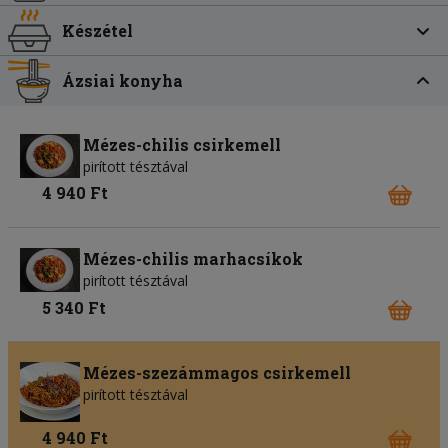
Készétel
Ázsiai konyha
Mézes-chilis csirkemell
pirított tésztával
4 940 Ft
Mézes-chilis marhacsíkok
pirított tésztával
5 340 Ft
Mézes-szezámmagos csirkemell
pirított tésztával
4 940 Ft