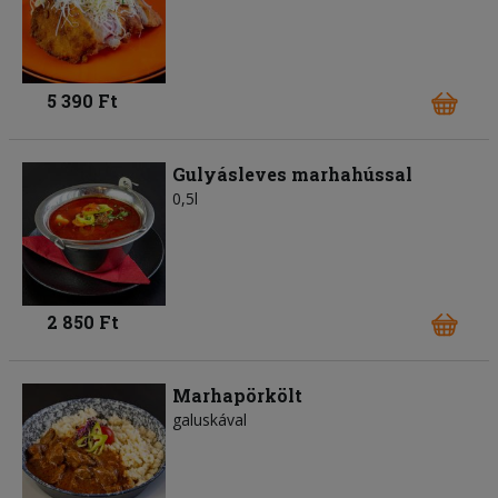
5 390 Ft
Gulyásleves marhahússal
0,5l
2 850 Ft
Marhapörkölt
galuskával