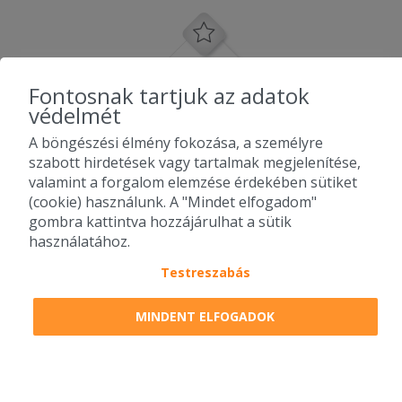
Fontosnak tartjuk az adatok
védelmét
A böngészési élmény fokozása, a személyre
szabott hirdetések vagy tartalmak megjelenítése,
valamint a forgalom elemzése érdekében sütiket
(cookie) használunk. A "Mindet elfogadom"
gombra kattintva hozzájárulhat a sütik
használatához.
Testreszabás
2010-2026 Copyright - Falatozz.hu - Diston-line Kft.
MINDENT ELFOGADOK
Pizza, gyros, hamburger, menük kedvező áron, egy helyen az összes
étterem ajánlata.
0
tétel a kosárban
Megrendelem
Megrendelem
0 Ft