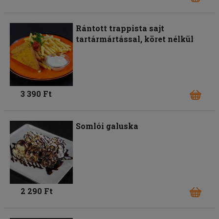
Rántott trappista sajt
tartármártással, köret nélkül
3 390 Ft
Somlói galuska
2 290 Ft