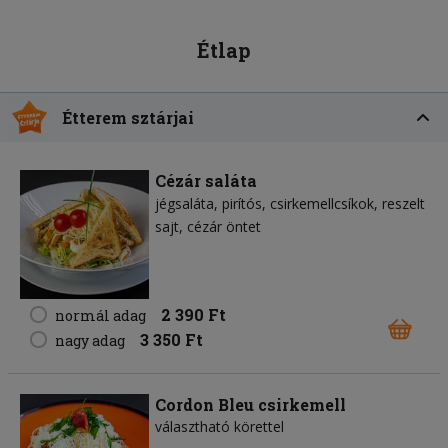
Étlap
Étterem sztárjai
Cézár saláta
jégsaláta
pirítós
csirkemellcsíkok
reszelt
sajt
cézár öntet
2 390 Ft
normál adag
3 350 Ft
nagy adag
Cordon Bleu csirkemell
választható körettel