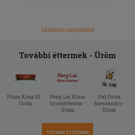
Társétterem megjelenítése
További éttermek - Üröm
Pizza King III. -
Feng Lai Kínai
Ital Futár
Üröm
Gyorsétterem -
Szentendre -
Üröm
Üröm
TOVÁBBI ÉTTERMEK