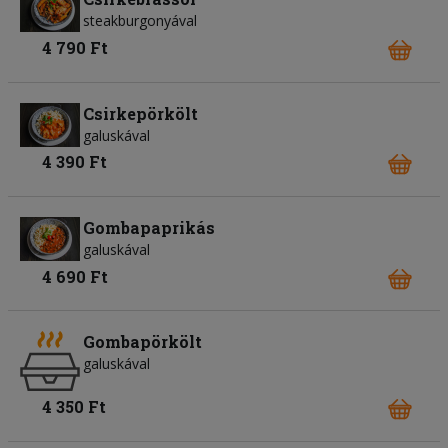
steakburgonyával
4 790 Ft
Csirkepörkölt
galuskával
4 390 Ft
Gombapaprikás
galuskával
4 690 Ft
Gombapörkölt
galuskával
4 350 Ft