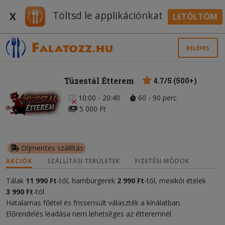
Töltsd le applikációnkat
X
LETÖLTÖM
BELÉPÉS
Tüzestál Étterem
4.7/5 (500+)
10:00 - 20:40
60 - 90 perc
5 000 Ft
Díjmentes szállítás
AKCIÓK
SZÁLLÍTÁSI TERÜLETEK
FIZETÉSI MÓDOK
Tálak
11
990 Ft
-tól, hamburgerek
2 990 Ft
-tól, mexikói ételek
3 990 Ft
-tól
Hatalamas főétel és frissensült választék a kínálatban.
Előrendelés leadása nem lehetséges az étteremnél