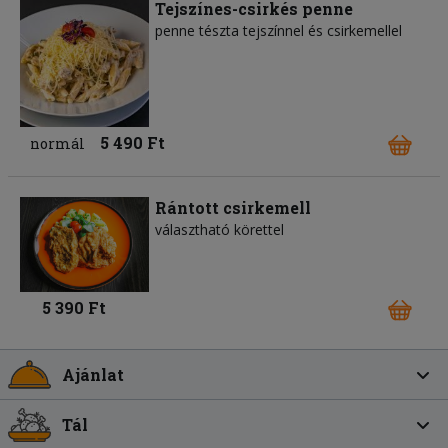
Tejszínes-csirkés penne
penne tészta tejszínnel és csirkemellel
5 490 Ft
normál
Rántott csirkemell
választható körettel
5 390 Ft
Ajánlat
Tál