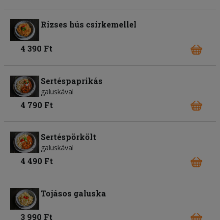
Rizses hús csirkemellel
4 390 Ft
Sertéspaprikás
galuskával
4 790 Ft
Sertéspörkölt
galuskával
4 490 Ft
Tojásos galuska
3 990 Ft