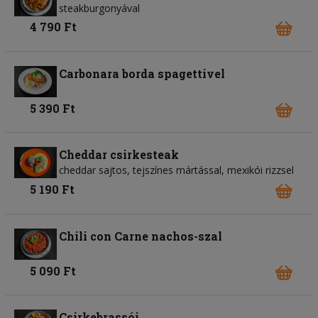
steakburgonyával
4 790 Ft
Carbonara borda spagettivel
5 390 Ft
Cheddar csirkesteak
cheddar sajtos, tejszínes mártással, mexikói rizzsel
5 190 Ft
Chili con Carne nachos-szal
5 090 Ft
Csirkebrassói