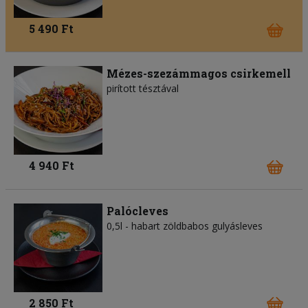
5 490 Ft
Mézes-szezámmagos csirkemell
pirított tésztával
4 940 Ft
Palócleves
0,5l - habart zöldbabos gulyásleves
2 850 Ft