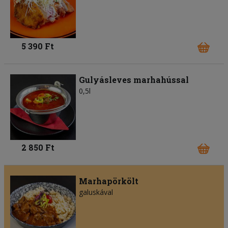
5 390 Ft
Gulyásleves marhahússal
0,5l
2 850 Ft
Marhapörkölt
galuskával