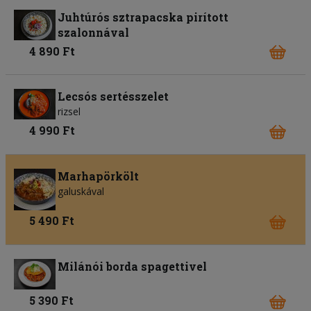
Juhtúrós sztrapacska pirított
szalonnával
4 890 Ft
Lecsós sertésszelet
rizsel
4 990 Ft
Marhapörkölt
galuskával
5 490 Ft
Milánói borda spagettivel
5 390 Ft