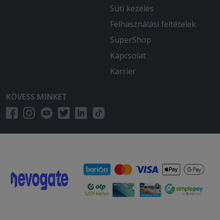
Süti kezelés
Felhasználási feltételek
SuperShop
Kapcsolat
Karrier
KÖVESS MINKET