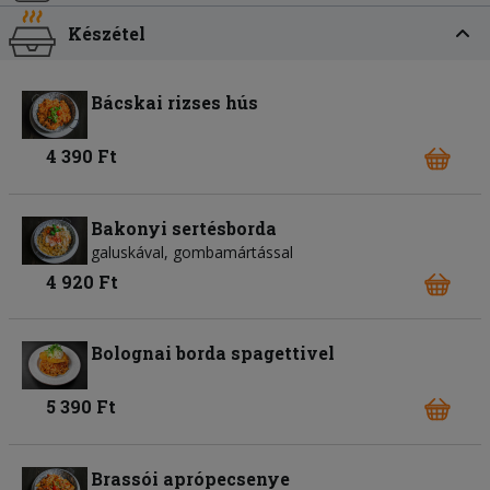
Készétel
Bácskai rizses hús
4 390 Ft
Bakonyi sertésborda
galuskával, gombamártással
4 920 Ft
Bolognai borda spagettivel
5 390 Ft
Brassói aprópecsenye