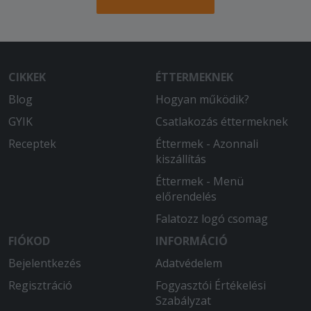
CIKKEK
ÉTTERMEKNEK
Blog
Hogyan működik?
GYIK
Csatlakozás éttermeknek
Receptek
Éttermek - Azonnali
kiszállítás
Éttermek - Menü
előrendelés
Falatozz logó csomag
FIÓKOD
INFORMÁCIÓ
Bejelentkezés
Adatvédelem
Regisztráció
Fogyasztói Értékelési
Szabályzat