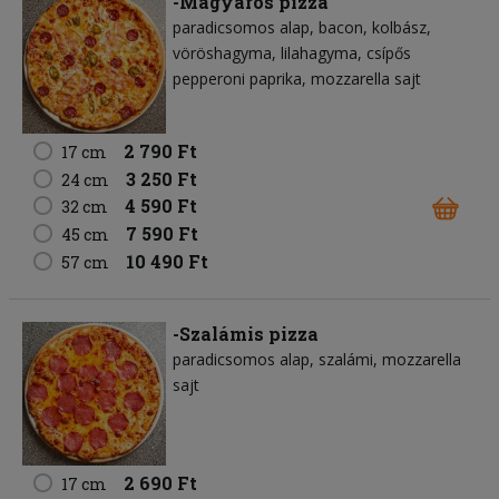
-Magyaros pizza
paradicsomos alap
bacon
kolbász
vöröshagyma
lilahagyma
csípős
pepperoni paprika
mozzarella sajt
2 790 Ft
17 cm
3 250 Ft
24 cm
4 590 Ft
32 cm
7 590 Ft
45 cm
10 490 Ft
57 cm
-Szalámis pizza
paradicsomos alap
szalámi
mozzarella
sajt
2 690 Ft
17 cm