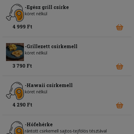
-Egész grill csirke
köret nélkül
4 999 Ft
-Grillezett csirkemell
köret nélkül
3 790 Ft
-Hawaii csirkemell
köret nélkül
4 290 Ft
-Hófehérke
rántott csirkemell sajtos-tejfölös tésztával