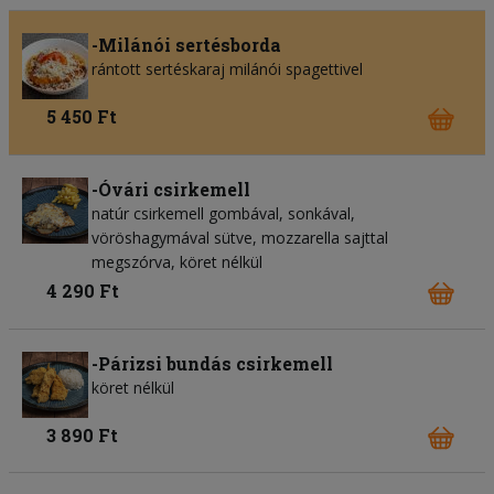
-Milánói sertésborda
rántott sertéskaraj milánói spagettivel
5 450 Ft
-Óvári csirkemell
natúr csirkemell gombával, sonkával,
vöröshagymával sütve, mozzarella sajttal
megszórva, köret nélkül
4 290 Ft
-Párizsi bundás csirkemell
köret nélkül
3 890 Ft