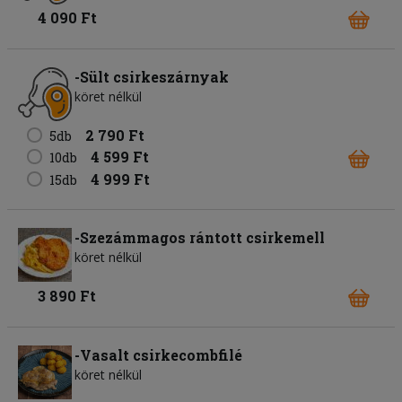
4 090 Ft
-Sült csirkeszárnyak
köret nélkül
2 790 Ft
5db
4 599 Ft
10db
4 999 Ft
15db
-Szezámmagos rántott csirkemell
köret nélkül
3 890 Ft
-Vasalt csirkecombfilé
köret nélkül