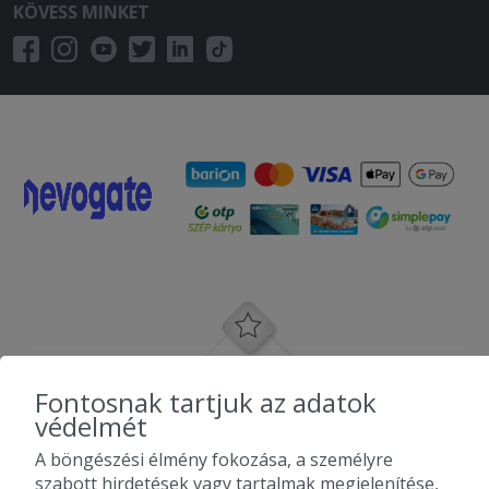
KÖVESS MINKET
Fontosnak tartjuk az adatok
védelmét
A böngészési élmény fokozása, a személyre
szabott hirdetések vagy tartalmak megjelenítése,