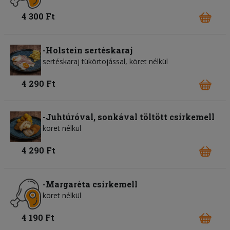
4 300 Ft
-Holstein sertéskaraj
sertéskaraj tükörtojással, köret nélkül
4 290 Ft
-Juhtúróval, sonkával töltött csirkemell
köret nélkül
4 290 Ft
-Margaréta csirkemell
köret nélkül
4 190 Ft