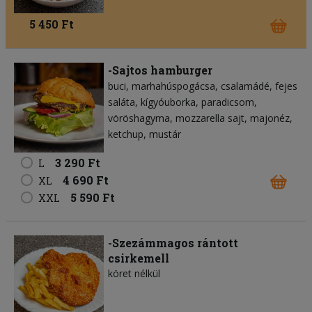
5 450 Ft
-Sajtos hamburger
buci
marhahúspogácsa
csalamádé
fejes
saláta
kígyóuborka
paradicsom
vöröshagyma
mozzarella sajt
majonéz
ketchup
mustár
3 290 Ft
L
4 690 Ft
XL
5 590 Ft
XXL
-Szezámmagos rántott
csirkemell
köret nélkül