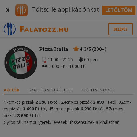
Töltsd le applikációnkat
X
LETÖLTÖM
BELÉPÉS
Pizza Italia
4.3/5 (200+)
11:00 - 21:25
60 perc
2 000 Ft - 4 000 Ft
AKCIÓK
SZÁLLÍTÁSI TERÜLETEK
FIZETÉSI MÓDOK
17cm-es pizzák
2 390 Ft
-tól, 24cm-es pizzák
2 899 Ft
-tól, 32cm-
es pizzák
3 690 Ft
-tól, 45cm-es pizzák
6 290 Ft
-tól, 57cm-es
pizzák
8 690 Ft
-tól
Gyros tál, hamburgerek, levesek, frissensültek a kínálatban