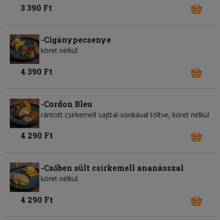
3 390 Ft
-Cigánypecsenye
köret nélkül
4 390 Ft
-Cordon Bleu
rántott csirkemell sajttal-sonkával töltve, köret nélkül
4 290 Ft
-Csőben sült csirkemell ananásszal
köret nélkül
4 290 Ft