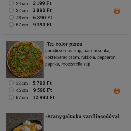
3 199 Ft
24 cm
3 890 Ft
32 cm
6 890 Ft
45 cm
9 190 Ft
57 cm
-Tri-color pizza
paradicsomos alap
pármai sonka
koktélparadicsom
rukkola
pepperoni
paprika
mozzarella sajt
5 790 Ft
32 cm
9 590 Ft
45 cm
12 990 Ft
57 cm
-Aranygaluska vaníliasodóval