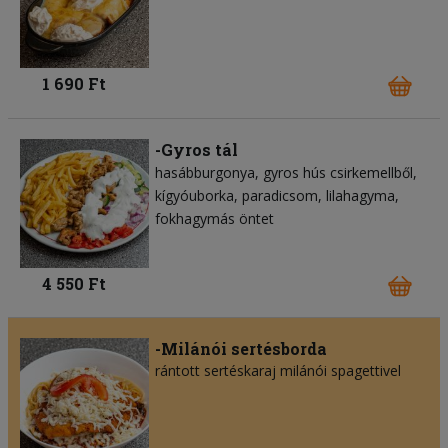
1 690 Ft
-Gyros tál
hasábburgonya
gyros hús csirkemellből
kígyóuborka
paradicsom
lilahagyma
fokhagymás öntet
4 550 Ft
-Milánói sertésborda
rántott sertéskaraj milánói spagettivel