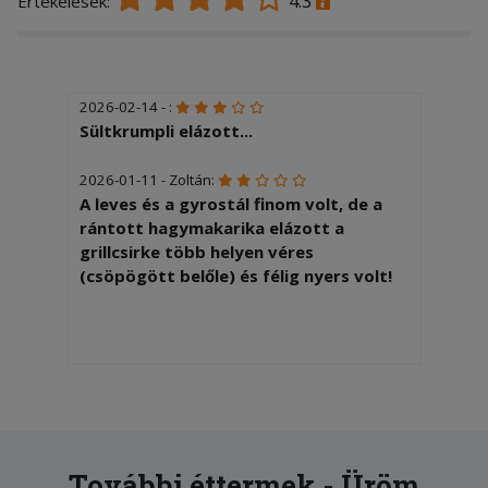
4.3
Értékelések:
2026-02-14 - :
Sültkrumpli elázott...
2026-01-11 - Zoltán:
A leves és a gyrostál finom volt, de a
rántott hagymakarika elázott a
grillcsirke több helyen véres
(csöpögött belőle) és félig nyers volt!
További éttermek - Üröm