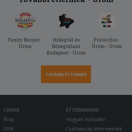
Funny Burger -
Hidegtál és
Pinocchio -
Üröm
Bőségtálazó
Üröm - Üröm
Budapest - Üröm
TOVÁBBI ÉTTERMEK
CIKKEK
ÉTTERMEKNEK
Blog
Hogyan működik?
GYIK
Csatlakozás éttermeknek