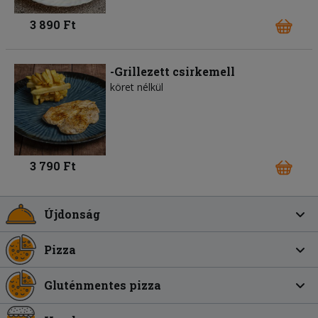
3 890 Ft
-Grillezett csirkemell
köret nélkül
3 790 Ft
Újdonság
Pizza
Gluténmentes pizza