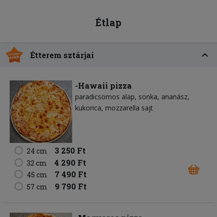
Étlap
Étterem sztárjai
-Hawaii pizza
paradicsomos alap
sonka
ananász
kukorica
mozzarella sajt
3 250 Ft
24 cm
4 290 Ft
32 cm
7 490 Ft
45 cm
9 790 Ft
57 cm