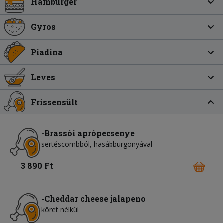
Hamburger
Gyros
Piadina
Leves
Frissensült
-Brassói aprópecsenye
sertéscombból, hasábburgonyával
3 890 Ft
-Cheddar cheese jalapeno
köret nélkül