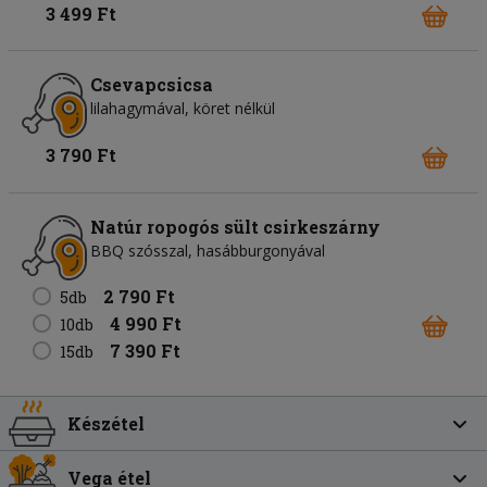
3 499 Ft
Csevapcsicsa
lilahagymával, köret nélkül
3 790 Ft
Natúr ropogós sült csirkeszárny
BBQ szósszal, hasábburgonyával
2 790 Ft
5db
4 990 Ft
10db
7 390 Ft
15db
Készétel
Vega étel