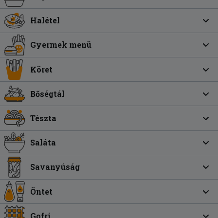
Halétel
Gyermek menü
Köret
Bőségtál
Tészta
Saláta
Savanyúság
Öntet
Gofri