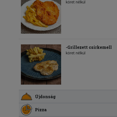
köret nélkül
-Grillezett csirkemell
köret nélkül
Újdonság
Pizza