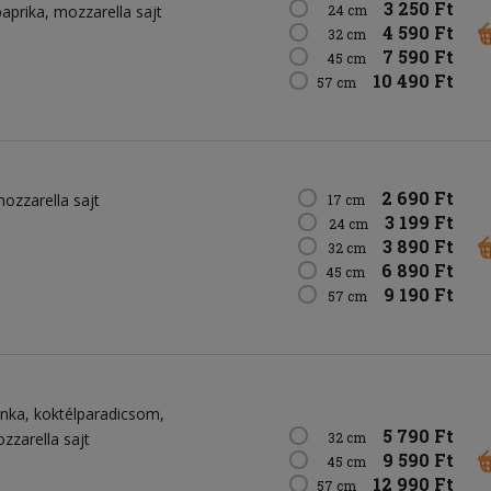
3 250 Ft
paprika
mozzarella sajt
24 cm
4 590 Ft
32 cm
7 590 Ft
45 cm
10 490 Ft
57 cm
2 690 Ft
ozzarella sajt
17 cm
3 199 Ft
24 cm
3 890 Ft
32 cm
6 890 Ft
45 cm
9 190 Ft
57 cm
onka
koktélparadicsom
5 790 Ft
zzarella sajt
32 cm
9 590 Ft
45 cm
12 990 Ft
57 cm