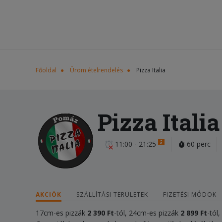
Főoldal
Üröm ételrendelés
Pizza Italia
Pizza Italia
11:00 - 21:25
60 perc
AKCIÓK
SZÁLLÍTÁSI TERÜLETEK
FIZETÉSI MÓDOK
17cm-es pizzák
2 390 Ft
-tól, 24cm-es pizzák
2 899 Ft
-tól