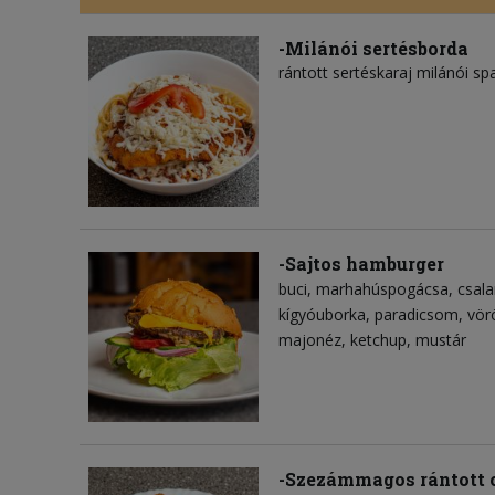
-Milánói sertésborda
rántott sertéskaraj milánói spa
-Sajtos hamburger
buci
marhahúspogácsa
csal
kígyóuborka
paradicsom
vör
majonéz
ketchup
mustár
-Szezámmagos rántott 