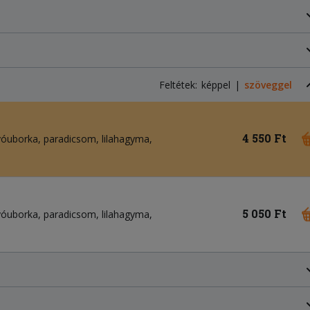
Feltétek:
képpel
szöveggel
4 550 Ft
yóuborka
paradicsom
lilahagyma
5 050 Ft
yóuborka
paradicsom
lilahagyma