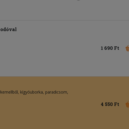
sodóval
1 690 Ft
rkemellből
kígyóuborka
paradicsom
4 550 Ft