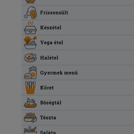
Frissensült
Készétel
Vega étel
Halétel
Gyermek menü
Köret
Bőségtál
Tészta
Saláta