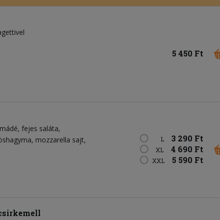
gettivel
5 450 Ft
amádé
fejes saláta
3 290 Ft
öshagyma
mozzarella sajt
L
4 690 Ft
XL
5 590 Ft
XXL
csirkemell