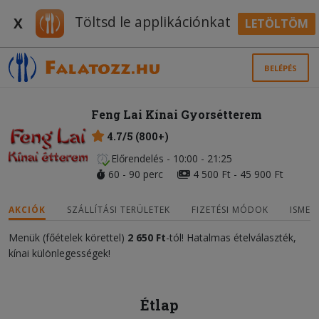
Töltsd le applikációnkat
X
LETÖLTÖM
BELÉPÉS
Feng Lai Kínai Gyorsétterem
4.7/5 (800+)
Előrendelés - 10:00 - 21:25
60 - 90 perc
4 500 Ft - 45 900 Ft
AKCIÓK
SZÁLLÍTÁSI TERÜLETEK
FIZETÉSI MÓDOK
ISMER
Menük (főételek körettel)
2 650 Ft
-tól! Hatalmas ételválaszték,
kínai különlegességek!
Étlap