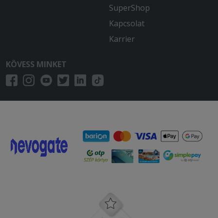
SuperShop
Kapcsolat
Karrier
KÖVESS MINKET