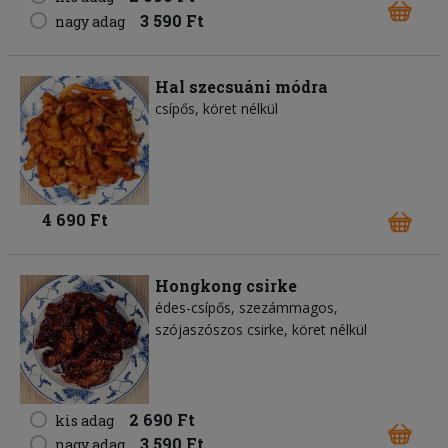
3 590 Ft
nagy adag
Hal szecsuáni módra
csípős, köret nélkül
4 690 Ft
Hongkong csirke
édes-csípős, szezámmagos,
szójaszószos csirke, köret nélkül
2 690 Ft
kis adag
3 590 Ft
nagy adag