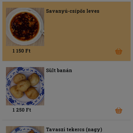
Savanyú-csípős leves
1 150 Ft
Sült banán
1 250 Ft
Tavaszi tekercs (nagy)