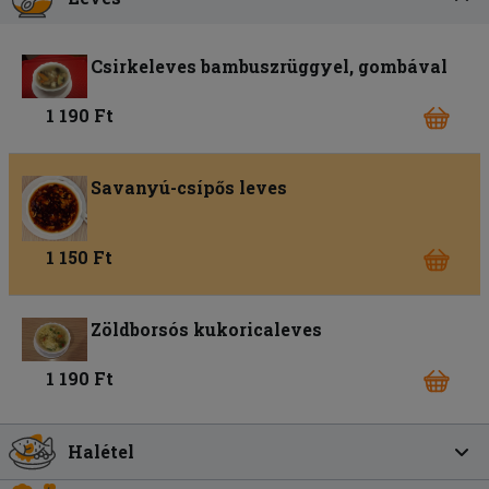
Csirkeleves bambuszrüggyel, gombával
1 190 Ft
Savanyú-csípős leves
1 150 Ft
Zöldborsós kukoricaleves
1 190 Ft
Halétel