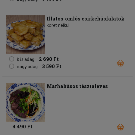
Illatos-omlós csirkehúsfalatok
köret nélkül
2 690 Ft
kis adag
3 590 Ft
nagy adag
Marhahúsos tésztaleves
4 490 Ft