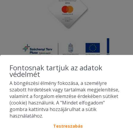
Fontosnak tartjuk az adatok
védelmét
A böngészési élmény fokozása, a személyre
2010-2026 Copyright - Falatozz.hu - Diston-line Kft.
szabott hirdetések vagy tartalmak megjelenítése,
valamint a forgalom elemzése érdekében sütiket
Pizza, gyros, hamburger, menük kedvező áron, egy helyen az összes
(cookie) használunk. A "Mindet elfogadom"
étterem ajánlata.
gombra kattintva hozzájárulhat a sütik
használatához.
Testreszabás