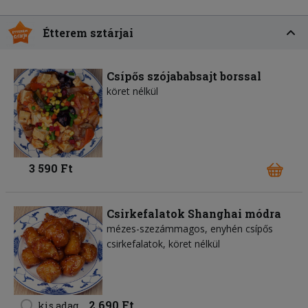
Étterem sztárjai
Csípős szójababsajt borssal
köret nélkül
3 590 Ft
Csirkefalatok Shanghai módra
mézes-szezámmagos, enyhén csípős
csirkefalatok, köret nélkül
2 690 Ft
kis adag