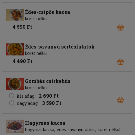
Édes-csípős kacsa
köret nélkül
4 590 Ft
Édes-savanyú sertésfalatok
köret nélkül
4 490 Ft
Gombás csirkehús
köret nélkül
2 690 Ft
kis adag
3 590 Ft
nagy adag
Hagymás kacsa
hagyma, kacsa, édes-savanyú öntet, köret nélkül