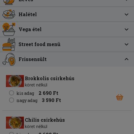
Halétel
Vega étel
Street food menü
Frissensült
Brokkolis csirkehús
köret nélkül
2 690 Ft
kis adag
3 590 Ft
nagy adag
Chilis csirkehús
köret nélkül