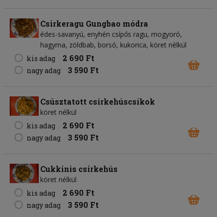
Csirkeragu Gungbao módra
édes-savanyú, enyhén csípős ragu, mogyoró,
hagyma, zöldbab, borsó, kukorica, köret nélkül
2 690 Ft
kis adag
3 590 Ft
nagy adag
Csúsztatott csirkehúscsíkok
köret nélkül
2 690 Ft
kis adag
3 590 Ft
nagy adag
Cukkinis csirkehús
köret nélkül
2 690 Ft
kis adag
3 590 Ft
nagy adag