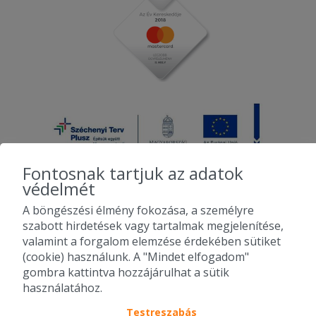
Fontosnak tartjuk az adatok
védelmét
A böngészési élmény fokozása, a személyre
2010-2026 Copyright - Falatozz.hu - Diston-line Kft.
szabott hirdetések vagy tartalmak megjelenítése,
valamint a forgalom elemzése érdekében sütiket
Pizza, gyros, hamburger, menük kedvező áron, egy helyen az összes
(cookie) használunk. A "Mindet elfogadom"
étterem ajánlata.
gombra kattintva hozzájárulhat a sütik
használatához.
Testreszabás