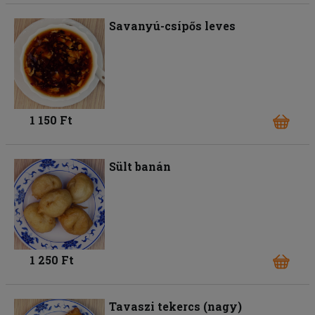
Savanyú-csípős leves
1 150 Ft
Sült banán
1 250 Ft
Tavaszi tekercs (nagy)