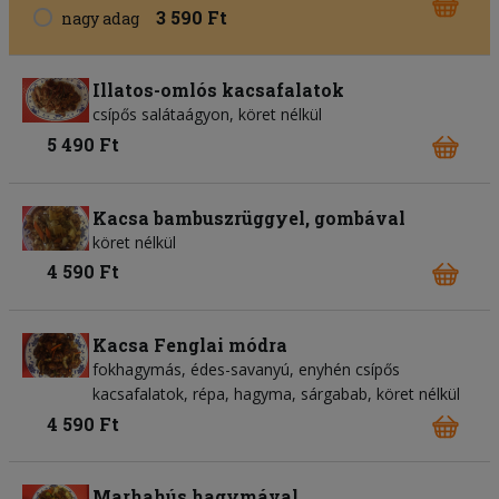
3 590 Ft
nagy adag
Illatos-omlós kacsafalatok
csípős salátaágyon, köret nélkül
5 490 Ft
Kacsa bambuszrüggyel, gombával
köret nélkül
4 590 Ft
Kacsa Fenglai módra
fokhagymás, édes-savanyú, enyhén csípős
kacsafalatok, répa, hagyma, sárgabab, köret nélkül
4 590 Ft
Marhahús hagymával