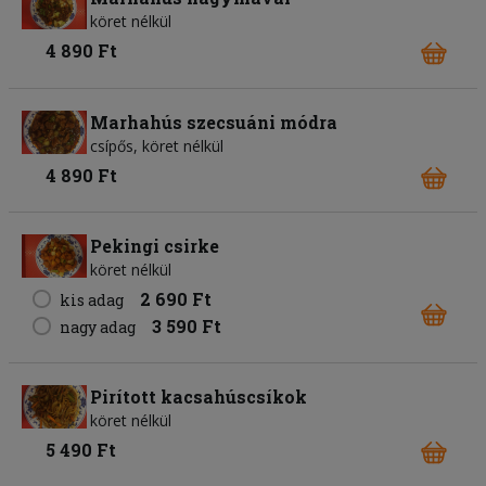
köret nélkül
4 890 Ft
Marhahús szecsuáni módra
csípős, köret nélkül
4 890 Ft
Pekingi csirke
köret nélkül
2 690 Ft
kis adag
3 590 Ft
nagy adag
Pirított kacsahúscsíkok
köret nélkül
5 490 Ft