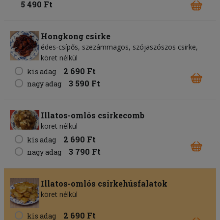
5 490 Ft
Hongkong csirke
édes-csípős, szezámmagos, szójaszószos csirke,
köret nélkül
2 690 Ft
kis adag
3 590 Ft
nagy adag
Illatos-omlós csirkecomb
köret nélkül
2 690 Ft
kis adag
3 790 Ft
nagy adag
Illatos-omlós csirkehúsfalatok
köret nélkül
2 690 Ft
kis adag