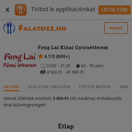
Töltsd le applikációnkat
X
LETÖLTÖM
BELÉPÉS
Feng Lai Kínai Gyorsétterem
4.7/5 (800+)
10:00 - 21:25
60 - 90 perc
4 500 Ft - 45 900 Ft
AKCIÓK
SZÁLLÍTÁSI TERÜLETEK
FIZETÉSI MÓDOK
ISMER
Menük (főételek körettel)
2 650 Ft
-tól! Hatalmas ételválaszték,
kínai különlegességek!
Étlap