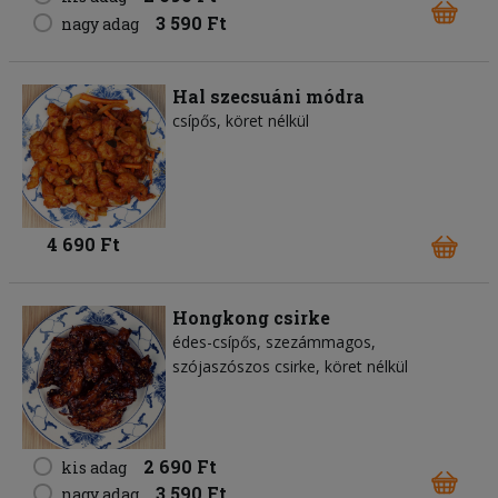
3 590 Ft
nagy adag
Hal szecsuáni módra
csípős, köret nélkül
4 690 Ft
Hongkong csirke
édes-csípős, szezámmagos,
szójaszószos csirke, köret nélkül
2 690 Ft
kis adag
3 590 Ft
nagy adag