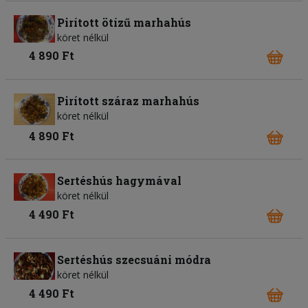
Pirított ötízű marhahús
köret nélkül
4 890 Ft
Pirított száraz marhahús
köret nélkül
4 890 Ft
Sertéshús hagymával
köret nélkül
4 490 Ft
Sertéshús szecsuáni módra
köret nélkül
4 490 Ft