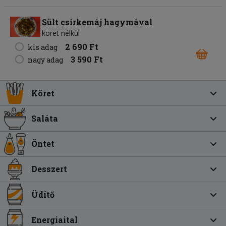
Sült csirkemáj hagymával
köret nélkül
2 690 Ft
kis adag
3 590 Ft
nagy adag
Köret
Saláta
Öntet
Desszert
Üdítő
Energiaital