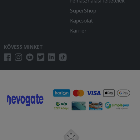
Felhasználási feltételek
SuperShop
Kapcsolat
Karrier
KÖVESS MINKET