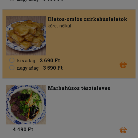
Illatos-omlós csirkehúsfalatok
köret nélkül
2 690 Ft
kis adag
3 590 Ft
nagy adag
Marhahúsos tésztaleves
4 490 Ft