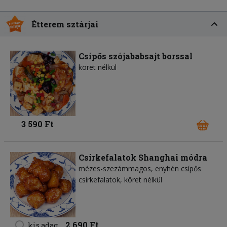
Étterem sztárjai
Csípős szójababsajt borssal
köret nélkül
3 590 Ft
Csirkefalatok Shanghai módra
mézes-szezámmagos, enyhén csípős
csirkefalatok, köret nélkül
2 690 Ft
kis adag