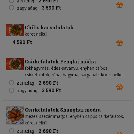
2 690 Ft
kis adag
3 590 Ft
nagy adag
Chilis kacsafalatok
köret nélkül
4 590 Ft
Csirkefalatok Fenglai módra
fokhagymás, édes-savanyú, enyhén csípős
csirkefalatok, répa, hagyma, sárgabab, köret nélkül
2 690 Ft
kis adag
3 590 Ft
nagy adag
Csirkefalatok Shanghai módra
mézes-szezámmagos, enyhén csípős csirkefalatok,
köret nélkül
2 690 Ft
kis adag