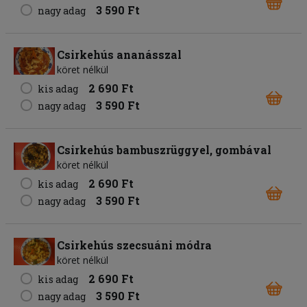
3 590 Ft
nagy adag
Csirkehús ananásszal
köret nélkül
2 690 Ft
kis adag
3 590 Ft
nagy adag
Csirkehús bambuszrüggyel, gombával
köret nélkül
2 690 Ft
kis adag
3 590 Ft
nagy adag
Csirkehús szecsuáni módra
köret nélkül
2 690 Ft
kis adag
3 590 Ft
nagy adag