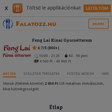
Töltsd le applikációnkat
X
LETÖLTÖM
BELÉPÉS
Feng Lai Kínai Gyorsétterem
4.7/5 (800+)
10:00 - 21:25
60 - 90 perc
4 500 Ft - 45 900 Ft
AKCIÓK
SZÁLLÍTÁSI TERÜLETEK
FIZETÉSI MÓDOK
ISMER
Menük (főételek körettel)
2 650 Ft
-tól! Hatalmas ételválaszték,
kínai különlegességek!
Étlap