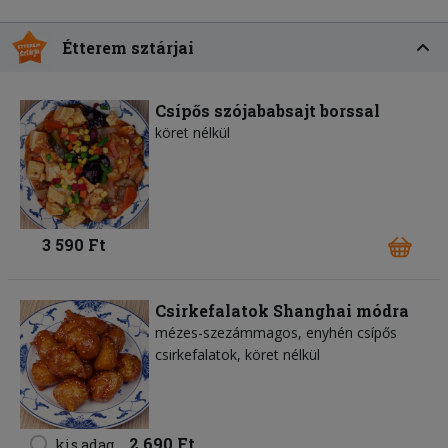
Étterem sztárjai
Csípős szójababsajt borssal
köret nélkül
3 590 Ft
Csirkefalatok Shanghai módra
mézes-szezámmagos, enyhén csípős
csirkefalatok, köret nélkül
2 690 Ft
kis adag