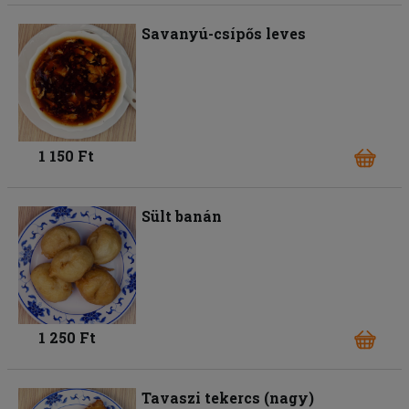
Savanyú-csípős leves
1 150 Ft
Sült banán
1 250 Ft
Tavaszi tekercs (nagy)