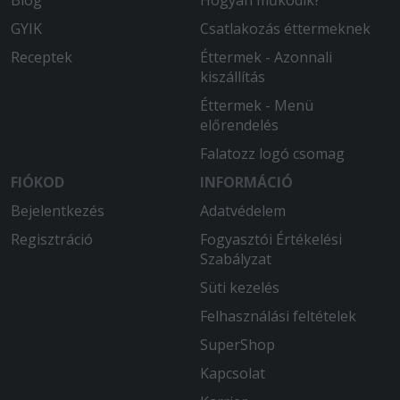
Blog
Hogyan működik?
GYIK
Csatlakozás éttermeknek
Receptek
Éttermek - Azonnali
kiszállítás
Éttermek - Menü
előrendelés
Falatozz logó csomag
FIÓKOD
INFORMÁCIÓ
Bejelentkezés
Adatvédelem
Regisztráció
Fogyasztói Értékelési
Szabályzat
Süti kezelés
Felhasználási feltételek
SuperShop
Kapcsolat