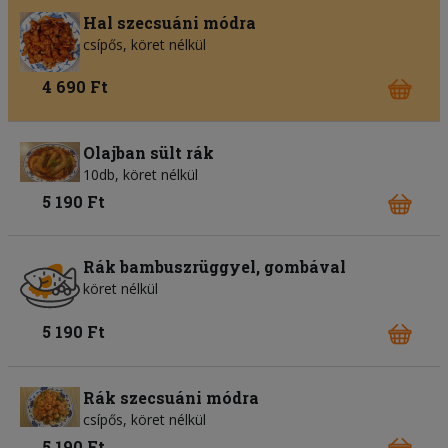
Hal szecsuáni módra
csípős, köret nélkül
4 690 Ft
Olajban sült rák
10db, köret nélkül
5 190 Ft
Rák bambuszrüggyel, gombával
köret nélkül
5 190 Ft
Rák szecsuáni módra
csípős, köret nélkül
5 190 Ft