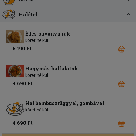
Halétel
Édes-savanyú rák
köret nélkül
5 190 Ft
Hagymás halfalatok
köret nélkül
4 690 Ft
Hal bambuszrüggyel, gombával
köret nélkül
4 690 Ft