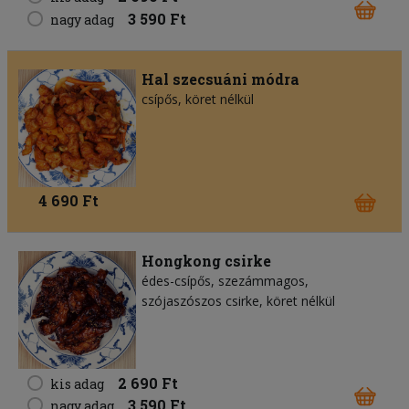
3 590 Ft
nagy adag
Hal szecsuáni módra
csípős, köret nélkül
4 690 Ft
Hongkong csirke
édes-csípős, szezámmagos,
szójaszószos csirke, köret nélkül
2 690 Ft
kis adag
3 590 Ft
nagy adag