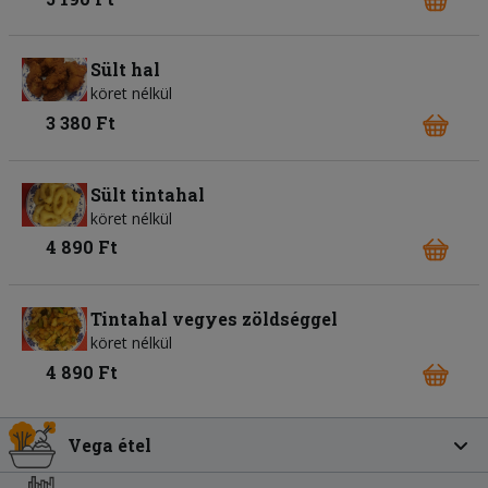
Sült hal
köret nélkül
3 380 Ft
Sült tintahal
köret nélkül
4 890 Ft
Tintahal vegyes zöldséggel
köret nélkül
4 890 Ft
Vega étel