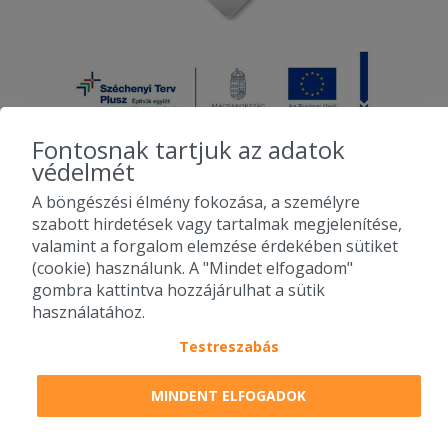
Fontosnak tartjuk az adatok
védelmét
A böngészési élmény fokozása, a személyre
2010-2026 Copyright - Falatozz.hu - Diston-line Kft.
szabott hirdetések vagy tartalmak megjelenítése,
valamint a forgalom elemzése érdekében sütiket
Pizza, gyros, hamburger, menük kedvező áron, egy helyen az összes
(cookie) használunk. A "Mindet elfogadom"
étterem ajánlata.
gombra kattintva hozzájárulhat a sütik
használatához.
Testreszabás
MINDENT ELFOGADOK