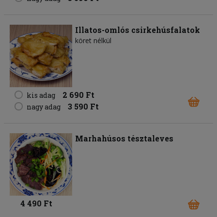
Illatos-omlós csirkehúsfalatok
köret nélkül
2 690 Ft
kis adag
3 590 Ft
nagy adag
Marhahúsos tésztaleves
4 490 Ft