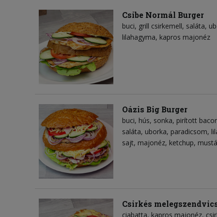
Csibe Normál Burger
buci
grill csirkemell
saláta
ub
lilahagyma
kapros majonéz
Oázis Big Burger
buci
hús
sonka
pirított baco
saláta
uborka
paradicsom
l
sajt
majonéz
ketchup
mustá
Csirkés melegszendvic
ciabatta
kapros majonéz
csi