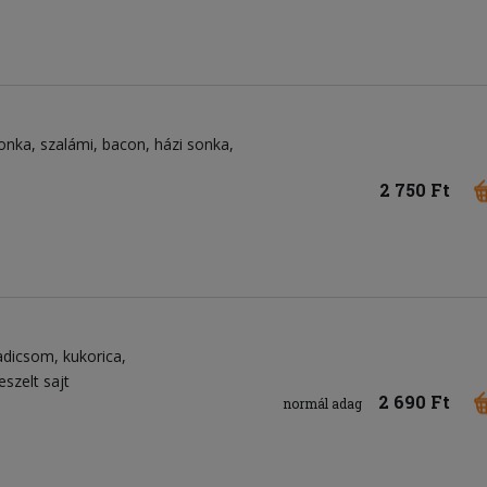
onka
szalámi
bacon
házi sonka
2 750 Ft
adicsom
kukorica
eszelt sajt
2 690 Ft
normál adag