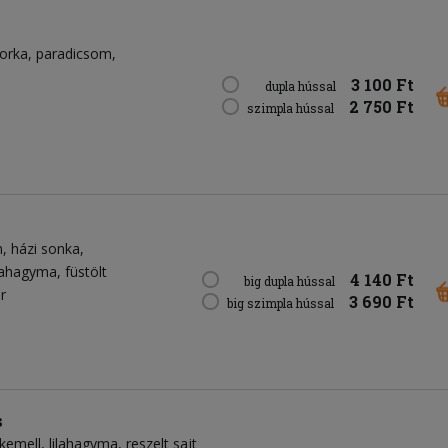
orka
paradicsom
3 100 Ft
dupla hússal
2 750 Ft
szimpla hússal
n
házi sonka
ilahagyma
füstölt
4 140 Ft
big dupla hússal
r
3 690 Ft
big szimpla hússal
s
rkemell
lilahagyma
reszelt sajt