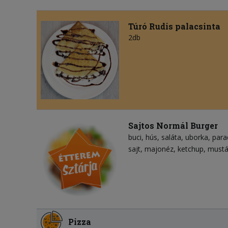
Túró Rudis palacsinta
2db
Sajtos Normál Burger
buci
hús
saláta
uborka
para
sajt
majonéz
ketchup
mustá
Pizza