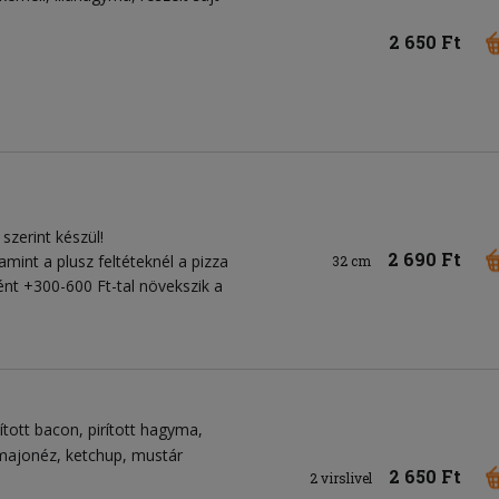
2 650 Ft
szerint készül!
2 690 Ft
amint a plusz feltéteknél a pizza
32 cm
nként +300-600 Ft-tal növekszik a
rított bacon
pirított hagyma
majonéz
ketchup
mustár
2 650 Ft
2 virslivel