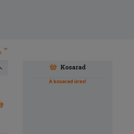
a
Kosarad
A kosarad üres!