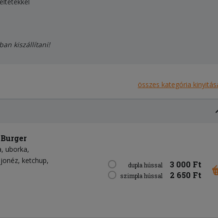
eltétekkel
ban kiszállítani!
összes kategória kinyitás
 Burger
a
uborka
jonéz
ketchup
3 000 Ft
dupla hússal
2 650 Ft
szimpla hússal