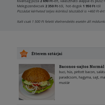
Kívánság pizza
2 690 Ft-
ért, választható alappal és plusz f
Melegszendvicsek
2 350 Ft
-tól, hot-dogok
1 950
F
t
-tól
Pizzádat kérheted teljes kiörlésű tésztából is +460 Ft-ért
Italt csak 1 500 Ft feletti ételrendelés esetén áll módunk
Étterem sztárjai
Baconos-sajtos Normál
buci
hús
pirított bacon
salát
paradicsom
hagyma
sajt
ma
mustár