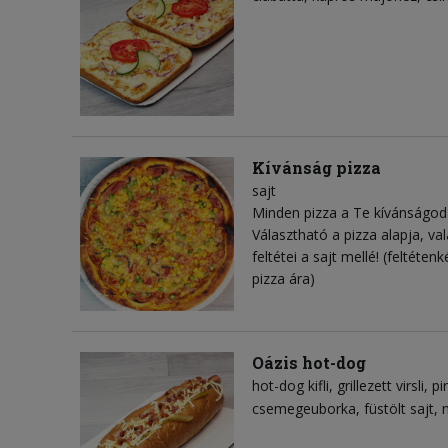
Kívánság pizza
sajt
Minden pizza a Te kívánságod 
Választható a pizza alapja, val
feltétei a sajt mellé! (feltéte
pizza ára)
Oázis hot-dog
hot-dog kifli
grillezett virsli
pi
csemegeuborka
füstölt sajt