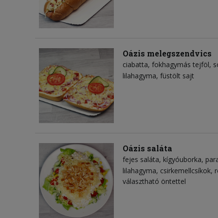
Oázis melegszendvics
ciabatta
fokhagymás tejföl
s
lilahagyma
füstölt sajt
Oázis saláta
fejes saláta
kígyóuborka
par
lilahagyma
csirkemellcsíkok
r
választható öntettel