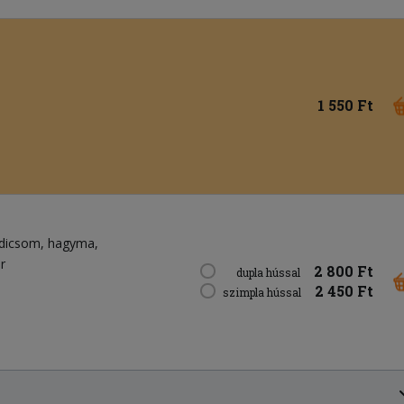
1 550 Ft
dicsom
hagyma
r
2 800 Ft
dupla hússal
2 450 Ft
szimpla hússal