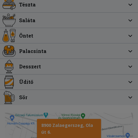
Tészta
Saláta
Öntet
Palacsinta
Desszert
Üdítő
Sör
8900 Zalaegerszeg, Ola
út 6.