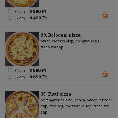
3 990 Ft
30 cm
8 490 Ft
52 cm
20. Bolognai pizza
paradicsomos alap
bolognai ragu
trappista sajt
3 990 Ft
30 cm
8 690 Ft
52 cm
35. Tutti pizza
póréhagymás alap
sonka
bacon
füstölt
sajt
feta sajt
mozzarella sajt
trappista
sajt