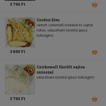
3 790 Ft
Cordon bleu
rántott csirkemell sonkával és sajttal
töltve, választható körettel (plusz
költségért)
3 890 Ft
Csirkemell füstölt sajtos
szósszal
választható körettel (plusz költségért)
3 790 Ft