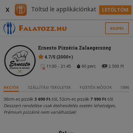
Töltsd le applikációnkat
X
LETÖLTÖM
BELÉPÉS
Ernesto Pizzéria Zalaegerszeg
4.7/5 (2000+)
11:00 - 21:45
60 perc
2 500 Ft
AKCIÓK
SZÁLLÍTÁSI TERÜLETEK
FIZETÉSI MÓDOK
ISMER
30cm-es pizzák
3 690 Ft
-tól, 52cm-es pizzák
7 990 Ft
-tól.
Desszert rendelése csak ételrendelés esetén lehetséges.
Prémium pizzáink nem variálhatóak!