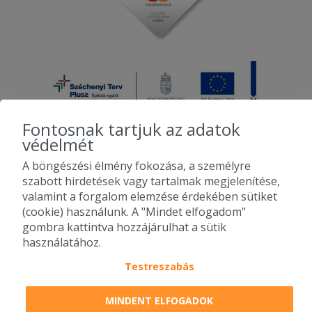
Fontosnak tartjuk az adatok
védelmét
A böngészési élmény fokozása, a személyre
2010-2026 Copyright - Falatozz.hu - Diston-line Kft.
szabott hirdetések vagy tartalmak megjelenítése,
valamint a forgalom elemzése érdekében sütiket
Pizza, gyros, hamburger, menük kedvező áron, egy helyen az összes
(cookie) használunk. A "Mindet elfogadom"
étterem ajánlata.
gombra kattintva hozzájárulhat a sütik
használatához.
Testreszabás
MINDENT ELFOGADOK