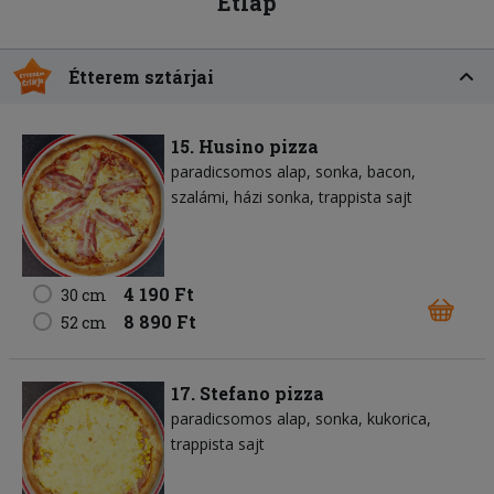
Étlap
Étterem sztárjai
15. Husino pizza
paradicsomos alap
sonka
bacon
szalámi
házi sonka
trappista sajt
4 190 Ft
30 cm
8 890 Ft
52 cm
17. Stefano pizza
paradicsomos alap
sonka
kukorica
trappista sajt