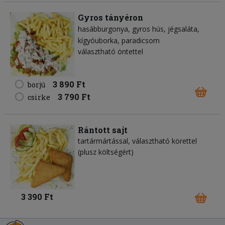
Gyros tányéron
hasábburgonya
gyros hús
jégsaláta
kígyóuborka
paradicsom
választható öntettel
3 890 Ft
borjú
3 790 Ft
csirke
Rántott sajt
tartármártással, választható körettel
(plusz költségért)
3 390 Ft