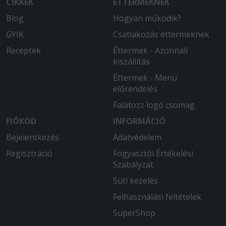
CIKKEK
ÉTTERMEKNEK
Blog
Hogyan működik?
2025-12-04 - MIKLÓS:
Igen,elégedett voltam! Köszönöm!
GYIK
Csatlakozás éttermeknek
Receptek
Éttermek - Azonnali
2025-10-31 - MIKLÓS:
kiszállítás
Csak aszokásos jókat tudom közölni!
Thanks for the quality of the food and
Éttermek - Menü
the service!
előrendelés
Falatozz logó csomag
2025-10-02 - MIKLÓS:
Még vagyok elégedve! Köszönöm! Üdv
FIÓKOD
INFORMÁCIÓ
Miklós
Bejelentkezés
Adatvédelem
Regisztráció
Fogyasztói Értékelési
2025-08-20 - MIKLÓS:
Szabályzat
Minden rendben volt. A pizzatészta egy
kicsit szárazabb volt a megszokotthoz
Süti kezelés
képest. Egyébként a szokásos jó
Felhasználási feltételek
színvonal! Best regatds
SuperShop
2025-08-09 - Júlia: