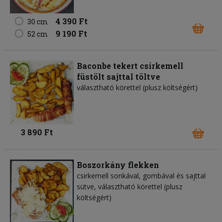
4 390 Ft
30 cm
9 190 Ft
52 cm
Baconbe tekert csirkemell
füstölt sajttal töltve
választható körettel (plusz költségért)
3 890 Ft
Boszorkány flekken
csirkemell sonkával, gombával és sajttal
sütve, választható körettel (plusz
költségért)