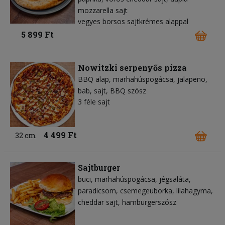
mozzarella sajt
vegyes borsos sajtkrémes alappal
5 899 Ft
Nowitzki serpenyős pizza
BBQ alap
marhahúspogácsa
jalapeno
bab
sajt
BBQ szósz
3 féle sajt
4 499 Ft
32 cm
Sajtburger
buci
marhahúspogácsa
jégsaláta
paradicsom
csemegeuborka
lilahagyma
cheddar sajt
hamburgerszósz