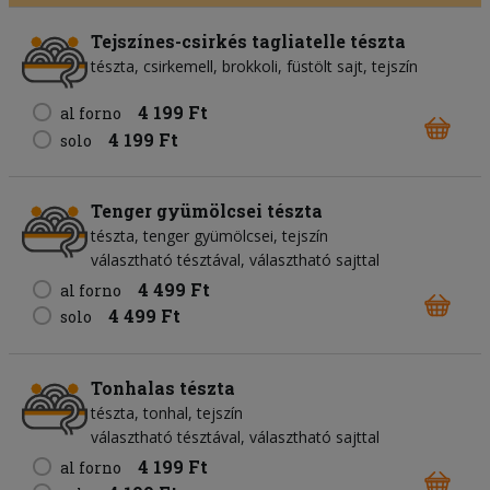
Tejszínes-csirkés tagliatelle tészta
tészta
csirkemell
brokkoli
füstölt sajt
tejszín
4 199 Ft
al forno
4 199 Ft
solo
Tenger gyümölcsei tészta
tészta
tenger gyümölcsei
tejszín
választható tésztával, választható sajttal
4 499 Ft
al forno
4 499 Ft
solo
Tonhalas tészta
tészta
tonhal
tejszín
választható tésztával, választható sajttal
4 199 Ft
al forno