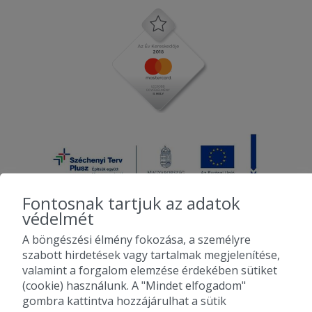
Fontosnak tartjuk az adatok
védelmét
A böngészési élmény fokozása, a személyre
2010-2026 Copyright - Falatozz.hu - Diston-line Kft.
szabott hirdetések vagy tartalmak megjelenítése,
valamint a forgalom elemzése érdekében sütiket
Pizza, gyros, hamburger, menük kedvező áron, egy helyen az összes
(cookie) használunk. A "Mindet elfogadom"
étterem ajánlata.
gombra kattintva hozzájárulhat a sütik