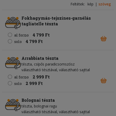
Feltétek:
kép
szöveg
Fokhagymás-tejszínes-garnélás
tagliatelle tészta
4 799 Ft
al forno
4 799 Ft
solo
Arrabbiata tészta
tészta
csípős paradicsomszósz
választható tésztával, választható sajttal
2 999 Ft
al forno
2 999 Ft
solo
Bolognai tészta
tészta
bolognai ragu
választható tésztával, választható sajttal