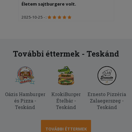
Életem sajtburgere volt.
2025-10-25 - :
Finom
2025-06-05 - Tamásné:
Igen
További éttermek - Teskánd
Oázis Hamburger
KrokiBurger
Ernesto Pizzéria
és Pizza -
Ételbár -
Zalaegerszeg -
Teskánd
Teskánd
Teskánd
TOVÁBBI ÉTTERMEK