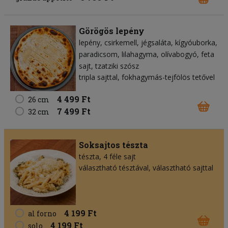
Görögös lepény
lepény
csirkemell
jégsaláta
kígyóuborka
paradicsom
lilahagyma
olívabogyó
feta
sajt
tzatziki szósz
tripla sajttal, fokhagymás-tejfölös tetővel
4 499 Ft
26 cm
7 499 Ft
32 cm
Soksajtos tészta
tészta
4 féle sajt
választható tésztával, választható sajttal
4 199 Ft
al forno
4 199 Ft
solo