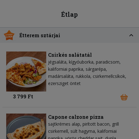
Étlap
Étterem sztárjai
Csirkés salátatál
jégsaláta
kígyóuborka
paradicsom
kaliforniai paprika
sárgarépa
madársaláta
rukkola
csirkemellcsíkok
ezersziget öntet
3 799 Ft
Capone calzone pizza
sajtkrémes alap
pirított bacon
grill
csirkemell
sült hagyma
kaliforniai
paprika
vörös cheddar sajt
dupla