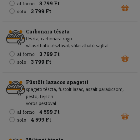
3 799 Ft
al forno
3 799 Ft
solo
Carbonara tészta
tészta
carbonara ragu
választható tésztával, választható sajttal
3 799 Ft
al forno
3 799 Ft
solo
Füstölt lazacos spagetti
spagetti tészta
füstölt lazac
aszalt paradicsom
pesto
tejszín
vörös pestoval
4 599 Ft
al forno
4 599 Ft
solo
Milánói tészta