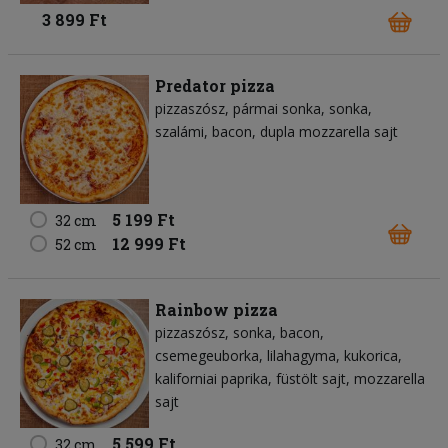
3 899 Ft
Predator pizza
pizzaszósz
pármai sonka
sonka
szalámi
bacon
dupla mozzarella sajt
5 199 Ft
32 cm
12 999 Ft
52 cm
Rainbow pizza
pizzaszósz
sonka
bacon
csemegeuborka
lilahagyma
kukorica
kaliforniai paprika
füstölt sajt
mozzarella
sajt
5 599 Ft
32 cm