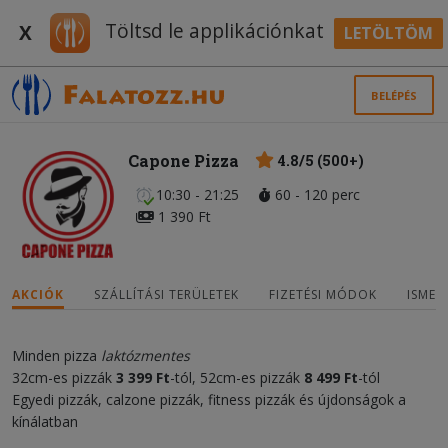
Töltsd le applikációnkat
X
LETÖLTÖM
BELÉPÉS
Capone Pizza
4.8/5 (500+)
10:30 - 21:25
60 - 120 perc
1 390 Ft
AKCIÓK
SZÁLLÍTÁSI TERÜLETEK
FIZETÉSI MÓDOK
ISMER
Minden pizza
laktózmentes
32cm-es pizzák
3
3
99 Ft
-tól, 52cm-es pizzák
8
4
99
Ft
-tól
Egyedi pizzák, calzone pizzák, fitness pizzák és újdonságok a
kínálatban