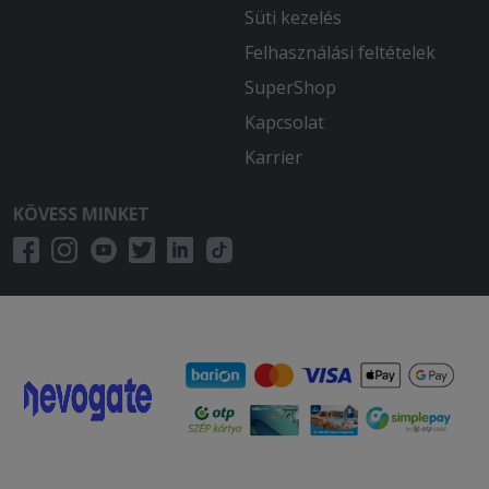
Süti kezelés
Felhasználási feltételek
SuperShop
Kapcsolat
Karrier
KÖVESS MINKET