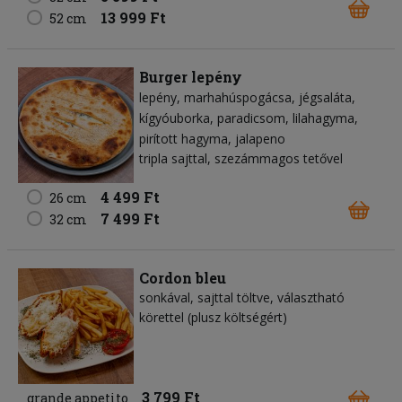
13 999 Ft
52 cm
Burger lepény
lepény
marhahúspogácsa
jégsaláta
kígyóuborka
paradicsom
lilahagyma
pirított hagyma
jalapeno
tripla sajttal, szezámmagos tetővel
4 499 Ft
26 cm
7 499 Ft
32 cm
Cordon bleu
sonkával, sajttal töltve, választható
körettel (plusz költségért)
3 799 Ft
grande appetito