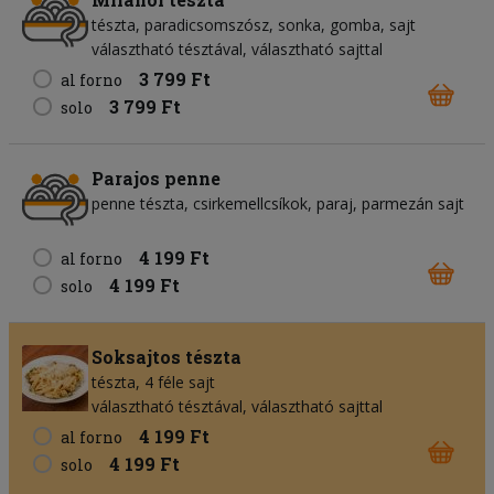
tészta
paradicsomszósz
sonka
gomba
sajt
választható tésztával, választható sajttal
3 799 Ft
al forno
3 799 Ft
solo
Parajos penne
penne tészta
csirkemellcsíkok
paraj
parmezán sajt
4 199 Ft
al forno
4 199 Ft
solo
Soksajtos tészta
tészta
4 féle sajt
választható tésztával, választható sajttal
4 199 Ft
al forno
4 199 Ft
solo