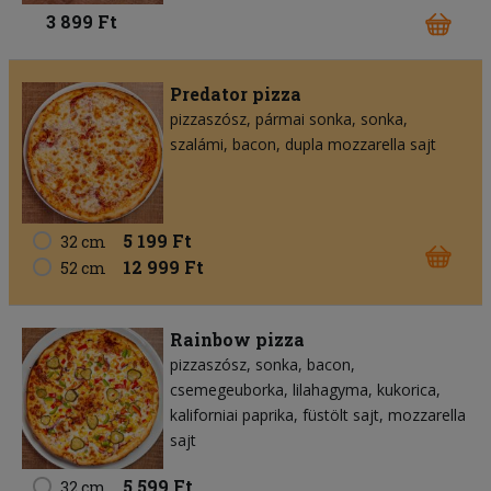
3 899 Ft
Predator pizza
pizzaszósz
pármai sonka
sonka
szalámi
bacon
dupla mozzarella sajt
5 199 Ft
32 cm
12 999 Ft
52 cm
Rainbow pizza
pizzaszósz
sonka
bacon
csemegeuborka
lilahagyma
kukorica
kaliforniai paprika
füstölt sajt
mozzarella
sajt
5 599 Ft
32 cm