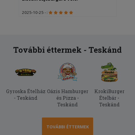
2025-10-25 - :
Finom
2025-06-05 - Tamásné:
Igen
További éttermek - Teskánd
Gyroska Ételház
Oázis Hamburger
KrokiBurger
- Teskánd
és Pizza -
Ételbár -
Teskánd
Teskánd
TOVÁBBI ÉTTERMEK