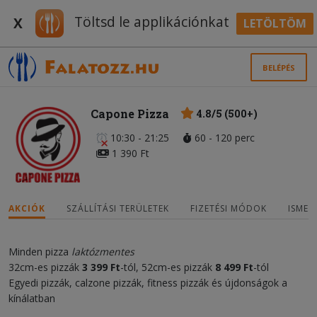
Töltsd le applikációnkat
X
LETÖLTÖM
BELÉPÉS
Capone Pizza
4.8/5 (500+)
10:30 - 21:25
60 - 120 perc
1 390 Ft
AKCIÓK
SZÁLLÍTÁSI TERÜLETEK
FIZETÉSI MÓDOK
ISMER
Minden pizza
laktózmentes
32cm-es pizzák
3
3
99 Ft
-tól, 52cm-es pizzák
8
4
99
Ft
-tól
Egyedi pizzák, calzone pizzák, fitness pizzák és újdonságok a
kínálatban