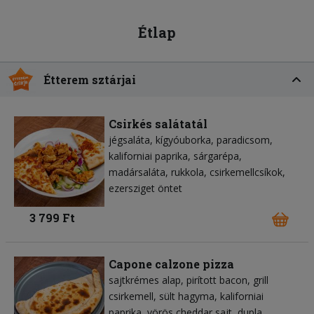
Étlap
Étterem sztárjai
Csirkés salátatál
jégsaláta
kígyóuborka
paradicsom
kaliforniai paprika
sárgarépa
madársaláta
rukkola
csirkemellcsíkok
ezersziget öntet
3 799 Ft
Capone calzone pizza
sajtkrémes alap
pirított bacon
grill
csirkemell
sült hagyma
kaliforniai
paprika
vörös cheddar sajt
dupla