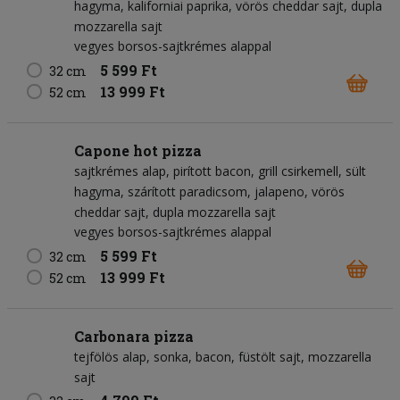
hagyma
kaliforniai paprika
vörös cheddar sajt
dupla
mozzarella sajt
vegyes borsos-sajtkrémes alappal
5 599 Ft
32 cm
13 999 Ft
52 cm
Capone hot pizza
sajtkrémes alap
pirított bacon
grill csirkemell
sült
hagyma
szárított paradicsom
jalapeno
vörös
cheddar sajt
dupla mozzarella sajt
vegyes borsos-sajtkrémes alappal
5 599 Ft
32 cm
13 999 Ft
52 cm
Carbonara pizza
tejfölös alap
sonka
bacon
füstölt sajt
mozzarella
sajt