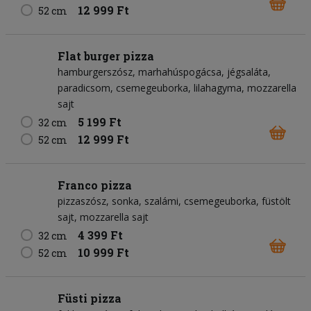
12 999 Ft
52 cm
Flat burger pizza
hamburgerszósz
marhahúspogácsa
jégsaláta
paradicsom
csemegeuborka
lilahagyma
mozzarella
sajt
5 199 Ft
32 cm
12 999 Ft
52 cm
Franco pizza
pizzaszósz
sonka
szalámi
csemegeuborka
füstölt
sajt
mozzarella sajt
4 399 Ft
32 cm
10 999 Ft
52 cm
Füsti pizza