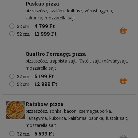
Puskás pizza
pizzaszósz
szalámi
kolbász
vöröshagyma
kukorica
mozzarella sajt
4 799 Ft
32 cm
11 999 Ft
52 cm
Quattro Formaggi pizza
pizzaszósz
trappista sajt
füstölt sajt
márványsajt
mozzarella sajt
5 199 Ft
32 cm
12 999 Ft
52 cm
Rainbow pizza
pizzaszósz
sonka
bacon
csemegeuborka
lilahagyma
kukorica
kaliforniai paprika
füstölt sajt
mozzarella sajt
5 599 Ft
32 cm