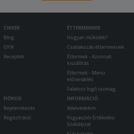
CIKKEK
ÉTTERMEKNEK
Blog
Hogyan működik?
GYIK
Csatlakozás éttermeknek
Receptek
Éttermek - Azonnali
kiszállítás
Éttermek - Menü
előrendelés
Falatozz logó csomag
FIÓKOD
INFORMÁCIÓ
Bejelentkezés
Adatvédelem
Regisztráció
Fogyasztói Értékelési
Szabályzat
Süti kezelés