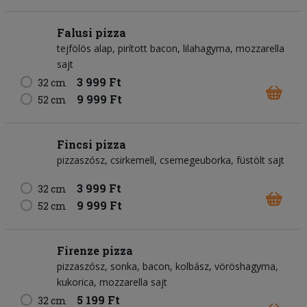
Falusi pizza
tejfölös alap
pirított bacon
lilahagyma
mozzarella
sajt
3 999 Ft
32 cm
9 999 Ft
52 cm
Fincsi pizza
pizzaszósz
csirkemell
csemegeuborka
füstölt sajt
3 999 Ft
32 cm
9 999 Ft
52 cm
Firenze pizza
pizzaszósz
sonka
bacon
kolbász
vöröshagyma
kukorica
mozzarella sajt
5 199 Ft
32 cm