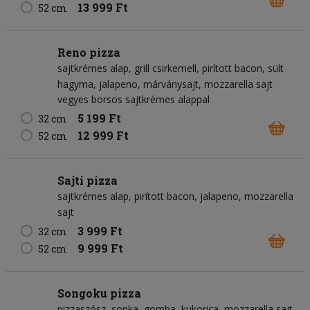
13 999 Ft
52 cm
Reno pizza
sajtkrémes alap
grill csirkemell
pirított bacon
sült
hagyma
jalapeno
márványsajt
mozzarella sajt
vegyes borsos sajtkrémes alappal
5 199 Ft
32 cm
12 999 Ft
52 cm
Sajti pizza
sajtkrémes alap
pirított bacon
jalapeno
mozzarella
sajt
3 999 Ft
32 cm
9 999 Ft
52 cm
Songoku pizza
pizzaszósz
sonka
gomba
kukorica
mozzarella sajt