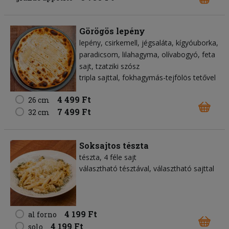
Görögös lepény
lepény
csirkemell
jégsaláta
kígyóuborka
paradicsom
lilahagyma
olívabogyó
feta
sajt
tzatziki szósz
tripla sajttal, fokhagymás-tejfölös tetővel
4 499 Ft
26 cm
7 499 Ft
32 cm
Soksajtos tészta
tészta
4 féle sajt
választható tésztával, választható sajttal
4 199 Ft
al forno
4 199 Ft
solo