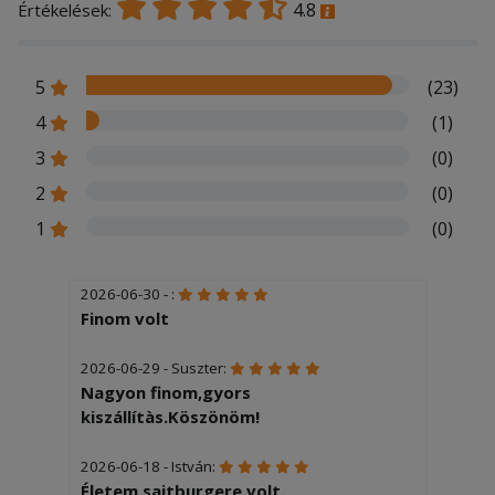
4.8
Értékelések:
5
(23)
4
(1)
3
(0)
2
(0)
1
(0)
2026-06-30 - :
Finom volt
2026-06-29 - Suszter:
Nagyon finom,gyors
kiszállítàs.Köszönöm!
2026-06-18 - István:
Életem sajtburgere volt.