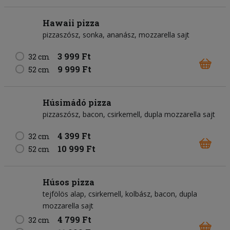
Hawaii pizza
pizzaszósz
sonka
ananász
mozzarella sajt
3 999 Ft
32 cm
9 999 Ft
52 cm
Húsimádó pizza
pizzaszósz
bacon
csirkemell
dupla mozzarella sajt
4 399 Ft
32 cm
10 999 Ft
52 cm
Húsos pizza
tejfölös alap
csirkemell
kolbász
bacon
dupla
mozzarella sajt
4 799 Ft
32 cm