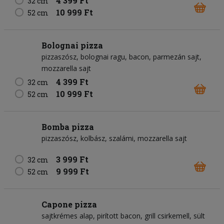
4 399 Ft
32 cm
10 999 Ft
52 cm
Bolognai pizza
pizzaszósz
bolognai ragu
bacon
parmezán sajt
mozzarella sajt
4 399 Ft
32 cm
10 999 Ft
52 cm
Bomba pizza
pizzaszósz
kolbász
szalámi
mozzarella sajt
3 999 Ft
32 cm
9 999 Ft
52 cm
Capone pizza
sajtkrémes alap
pirított bacon
grill csirkemell
sült