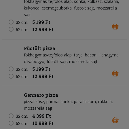
fokhagymás-tejfölös alap
sonka
kolbász
szalámi
kukorica
csemegeuborka
füstölt sajt
mozzarella
sajt
5 199 Ft
32 cm
12 999 Ft
52 cm
Füstölt pizza
fokhagymás-tejfölös alap
tarja
bacon
lilahagyma
olívabogyó
füstölt sajt
mozzarella sajt
5 199 Ft
32 cm
12 999 Ft
52 cm
Gennaro pizza
pizzaszósz
pármai sonka
paradicsom
rukkola
mozzarella sajt
4 399 Ft
32 cm
10 999 Ft
52 cm