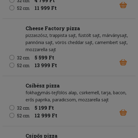
4 799 Ft
32 cm
11 999 Ft
52 cm
Cheese Factory pizza
pizzaszósz
trappista sajt
füstölt sajt
márványsajt
pannónia sajt
vörös cheddar sajt
camembert sajt
mozzarella sajt
5 599 Ft
32 cm
13 999 Ft
52 cm
Csibész pizza
fokhagymás-tejfölös alap
csirkemell
tarja
bacon
erős paprika
paradicsom
mozzarella sajt
5 199 Ft
32 cm
12 999 Ft
52 cm
Csípős pizza