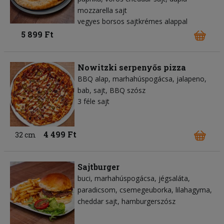
mozzarella sajt
vegyes borsos sajtkrémes alappal
5 899 Ft
Nowitzki serpenyős pizza
BBQ alap
marhahúspogácsa
jalapeno
bab
sajt
BBQ szósz
3 féle sajt
4 499 Ft
32 cm
Sajtburger
buci
marhahúspogácsa
jégsaláta
paradicsom
csemegeuborka
lilahagyma
cheddar sajt
hamburgerszósz