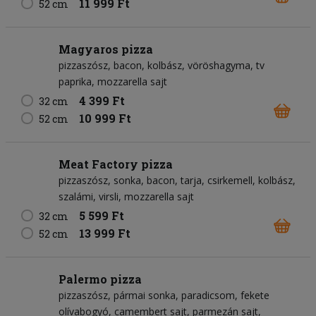
11 999 Ft
52 cm
Magyaros pizza
pizzaszósz
bacon
kolbász
vöröshagyma
tv
paprika
mozzarella sajt
4 399 Ft
32 cm
10 999 Ft
52 cm
Meat Factory pizza
pizzaszósz
sonka
bacon
tarja
csirkemell
kolbász
szalámi
virsli
mozzarella sajt
5 599 Ft
32 cm
13 999 Ft
52 cm
Palermo pizza
pizzaszósz
pármai sonka
paradicsom
fekete
olívabogyó
camembert sajt
parmezán sajt