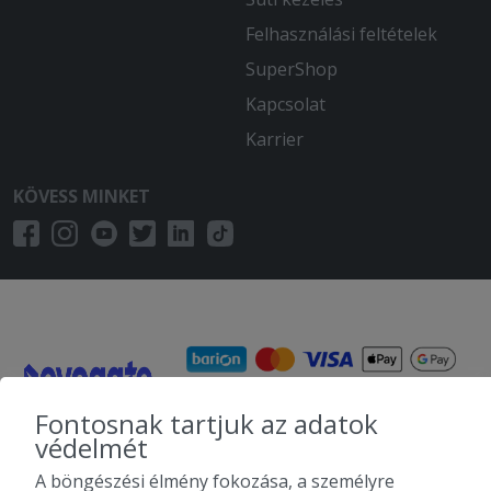
Felhasználási feltételek
SuperShop
Kapcsolat
Karrier
KÖVESS MINKET
Fontosnak tartjuk az adatok
védelmét
A böngészési élmény fokozása, a személyre