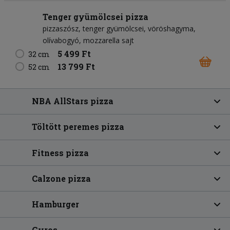
Tenger gyümölcsei pizza
pizzaszósz
tenger gyümölcsei
vöröshagyma
olívabogyó
mozzarella sajt
5 499 Ft
32 cm
13 799 Ft
52 cm
NBA AllStars pizza
Töltött peremes pizza
Fitness pizza
Calzone pizza
Hamburger
Gyros