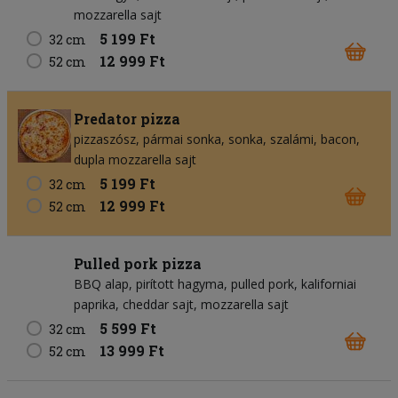
mozzarella sajt
5 199 Ft
32 cm
12 999 Ft
52 cm
Predator pizza
pizzaszósz
pármai sonka
sonka
szalámi
bacon
dupla mozzarella sajt
5 199 Ft
32 cm
12 999 Ft
52 cm
Pulled pork pizza
BBQ alap
pirított hagyma
pulled pork
kaliforniai
paprika
cheddar sajt
mozzarella sajt
5 599 Ft
32 cm
13 999 Ft
52 cm