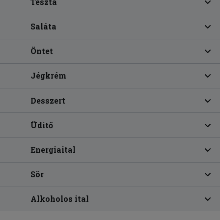
Tészta
Saláta
Öntet
Jégkrém
Desszert
Üdítő
Energiaital
Sör
Alkoholos ital