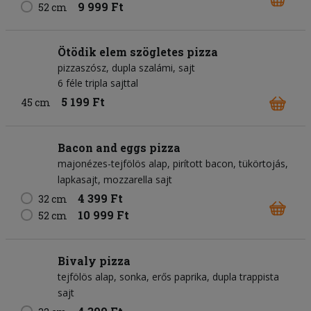
9 999 Ft
52 cm
Ötödik elem szögletes pizza
pizzaszósz
dupla szalámi
sajt
6 féle tripla sajttal
5 199 Ft
45 cm
Bacon and eggs pizza
majonézes-tejfölös alap
pirított bacon
tükörtojás
lapkasajt
mozzarella sajt
4 399 Ft
32 cm
10 999 Ft
52 cm
Bivaly pizza
tejfölös alap
sonka
erős paprika
dupla trappista
sajt