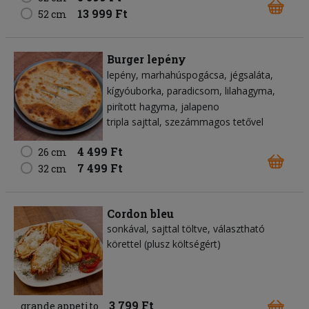
13 999 Ft
52 cm
Burger lepény
lepény
marhahúspogácsa
jégsaláta
kígyóuborka
paradicsom
lilahagyma
pirított hagyma
jalapeno
tripla sajttal, szezámmagos tetővel
4 499 Ft
26 cm
7 499 Ft
32 cm
Cordon bleu
sonkával, sajttal töltve, választható
körettel (plusz költségért)
3 799 Ft
grande appetito