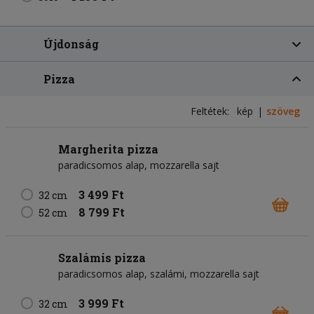
Újdonság
Pizza
Feltétek:
kép
szöveg
Margherita pizza
paradicsomos alap
mozzarella sajt
3 499 Ft
32 cm
8 799 Ft
52 cm
Szalámis pizza
paradicsomos alap
szalámi
mozzarella sajt
3 999 Ft
32 cm