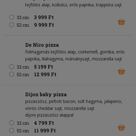
tejfölös alap
kolbász
erős paprika
trappista sajt
3 999 Ft
32 cm
9 999 Ft
52 cm
De Niro pizza
fokhagymás-tejfölös alap
csirkemell
gomba
erős
paprika
lilahagyma
márványsajt
mozzarella sajt
5 199 Ft
32 cm
12 999 Ft
52 cm
Dijon baby pizza
pizzaszósz
pirított bacon
sült hagyma
jalapeno
vörös cheddar sajt
mozzarella sajt
dijoni pizzaszósz alappal
4 799 Ft
32 cm
11 999 Ft
52 cm