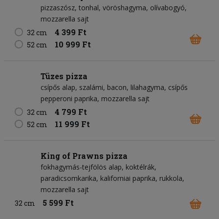
pizzaszósz
tonhal
vöröshagyma
olívabogyó
mozzarella sajt
4 399 Ft
32 cm
10 999 Ft
52 cm
Tüzes pizza
csípős alap
szalámi
bacon
lilahagyma
csípős
pepperoni paprika
mozzarella sajt
4 799 Ft
32 cm
11 999 Ft
52 cm
King of Prawns pizza
fokhagymás-tejfölös alap
koktélrák
paradicsomkarika
kaliforniai paprika
rukkola
mozzarella sajt
5 599 Ft
32 cm