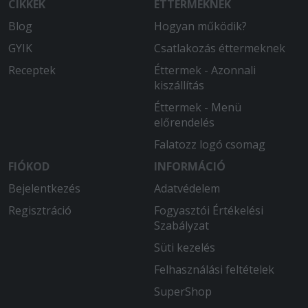
CIKKEK
ÉTTERMEKNEK
Blog
Hogyan működik?
GYIK
Csatlakozás éttermeknek
Receptek
Éttermek - Azonnali
kiszállítás
Éttermek - Menü
előrendelés
Falatozz logó csomag
FIÓKOD
INFORMÁCIÓ
Bejelentkezés
Adatvédelem
Regisztráció
Fogyasztói Értékelési
Szabályzat
Süti kezelés
Felhasználási feltételek
SuperShop