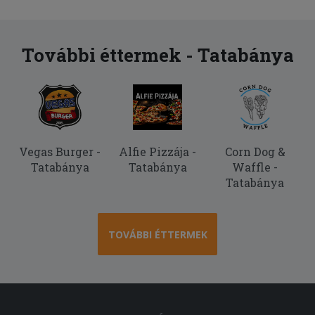
volt rajta és nagyon száraz volt.
További éttermek - Tatabánya
Vegas Burger -
Alfie Pizzája -
Corn Dog &
Tatabánya
Tatabánya
Waffle -
Tatabánya
TOVÁBBI ÉTTERMEK