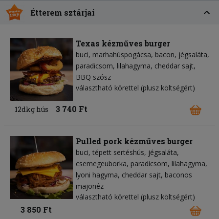
Étterem sztárjai
Texas kézműves burger
buci
marhahúspogácsa
bacon
jégsaláta
paradicsom
lilahagyma
cheddar sajt
BBQ szósz
választható körettel (plusz költségért)
3 740 Ft
12dkg hús
Pulled pork kézműves burger
buci
tépett sertéshús
jégsaláta
csemegeuborka
paradicsom
lilahagyma
lyoni hagyma
cheddar sajt
baconos
majonéz
választható körettel (plusz költségért)
3 850 Ft