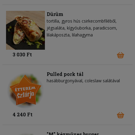
Dürüm
tortilla
gyros hús csirkecombfiléből
jégsaláta
kígyóuborka
paradicsom
lilakáposzta
lilahagyma
3 030 Ft
Pulled pork tál
hasábburgonyával, coleslaw salátával
4 240 Ft
"M" kézműves burger