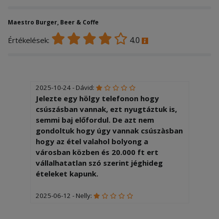
Maestro Burger, Beer & Coffe
4.0
Értékelések:
2025-10-24 - Dávid:
Jelezte egy hölgy telefonon hogy
csúszásban vannak, ezt nyugtáztuk is,
semmi baj előfordul. De azt nem
gondoltuk hogy úgy vannak csúszàsban
hogy az étel valahol bolyong a
városban közben és 20.000 ft ert
vállalhatatlan szó szerint jéghideg
ételeket kapunk.
2025-06-12 - Nelly:
A négysajtos pizzát hidegen kaptam
meg kb 75 perc után. Gorgonzola nem