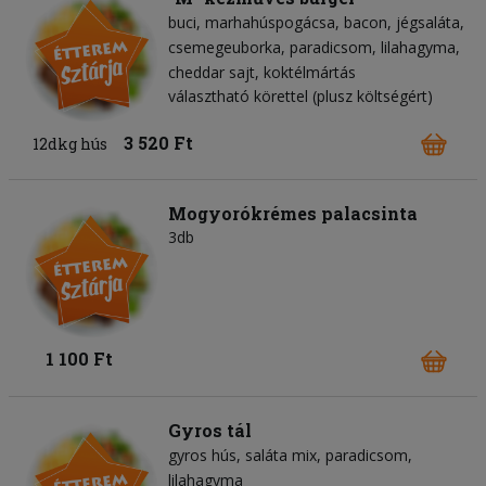
buci
marhahúspogácsa
bacon
jégsaláta
csemegeuborka
paradicsom
lilahagyma
cheddar sajt
koktélmártás
választható körettel (plusz költségért)
3 520 Ft
12dkg hús
Mogyorókrémes palacsinta
3db
1 100 Ft
Gyros tál
gyros hús
saláta mix
paradicsom
lilahagyma