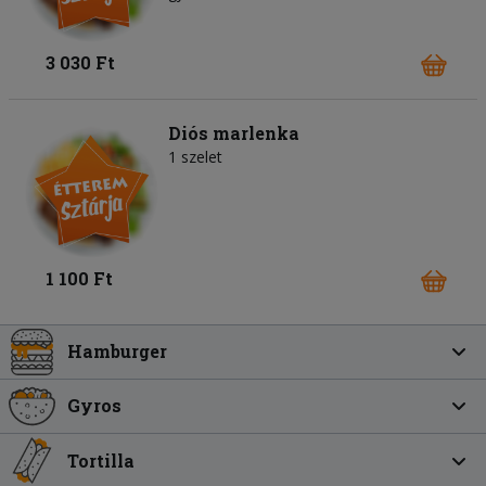
3 030 Ft
Diós marlenka
1 szelet
1 100 Ft
Hamburger
Gyros
Tortilla