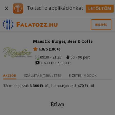
Töltsd le applikációnkat
X
LETÖLTÖM
BELÉPÉS
Maestro Burger, Beer & Coffe
4.0/5 (100+)
09:30 - 21:25
60 - 90 perc
1 400 Ft - 5 000 Ft
AKCIÓK
SZÁLLÍTÁSI TERÜLETEK
FIZETÉSI MÓDOK
32cm-es pizzák
3 300 Ft
-tól, hamburgerek
3 470 Ft
-tól
Étlap