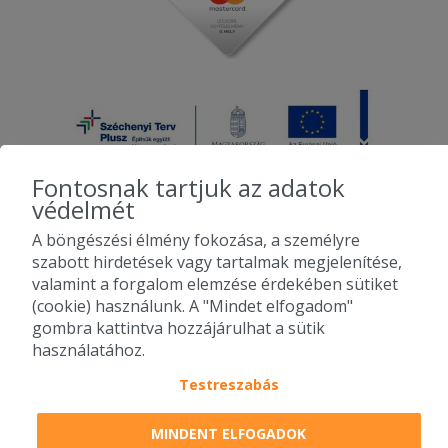
Fontosnak tartjuk az adatok
védelmét
A böngészési élmény fokozása, a személyre
2010-2026 Copyright - Falatozz.hu - Diston-line Kft.
szabott hirdetések vagy tartalmak megjelenítése,
valamint a forgalom elemzése érdekében sütiket
Pizza, gyros, hamburger, menük kedvező áron, egy helyen az összes
(cookie) használunk. A "Mindet elfogadom"
étterem ajánlata.
gombra kattintva hozzájárulhat a sütik
használatához.
Testreszabás
MINDENT ELFOGADOK