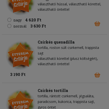
választható hússal, választható körettel,
választható öntettel
4 620 Ft
nagy
3 630 Ft
normál
Csirkés quesadilla
tortilla
roston sült csirkemell
trappista
sajt
választható körettel (plusz költségért),
választható öntettel
3 190 Ft
Csirkés tortilla
tortilla
rántott csirkemell
jégsaláta
paradicsom
kukorica
trappista sajt
gyros öntet