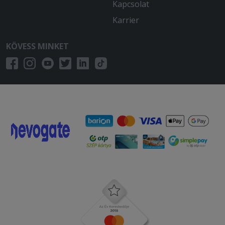
Kapcsolat
Karrier
KÖVESS MINKET