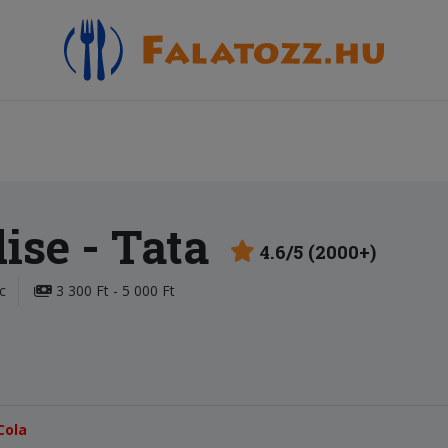
dise
- Tata
4.6/5 (2000+)
c
3 300 Ft - 5 000 Ft
Cola