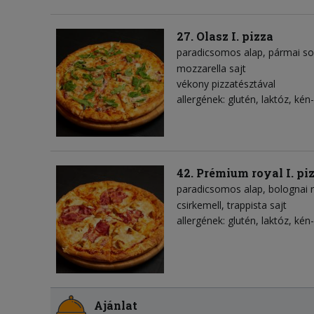
27. Olasz I. pizza
paradicsomos alap
pármai s
mozzarella sajt
vékony pizzatésztával
allergének: glutén, laktóz, kén-
42. Prémium royal I. pi
paradicsomos alap
bolognai 
csirkemell
trappista sajt
allergének: glutén, laktóz, kén-
Ajánlat