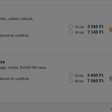
onka
cukkini
rukkola
3 340 Ft
32 cm
7 140 Ft
60 cm
dioxid és szulfitok
zza
ragu
sonka
füstölt-főtt tarja
3 490 Ft
32 cm
dioxid és szulfitok
7 540 Ft
60 cm