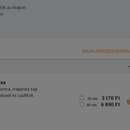
dítők az étapon
es
összes kategória kinyitás
zza
korica
trappista sajt
dioxid és szulfitok
3 170 Ft
32 cm
6 890 Ft
60 cm