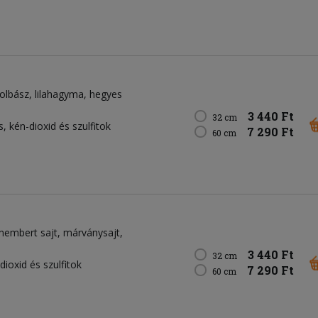
olbász
lilahagyma
hegyes
3 440 Ft
32 cm
s, kén-dioxid és szulfitok
7 290 Ft
60 cm
membert sajt
márványsajt
3 440 Ft
32 cm
dioxid és szulfitok
7 290 Ft
60 cm