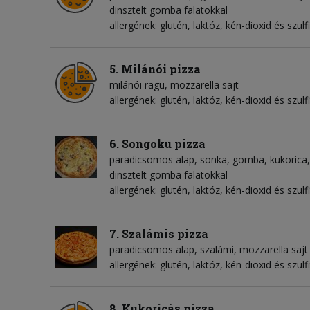
dinsztelt gomba falatokkal
allergének: glutén, laktóz, kén-dioxid és szu
5. Milánói pizza
milánói ragu
mozzarella sajt
allergének: glutén, laktóz, kén-dioxid és szu
6. Songoku pizza
paradicsomos alap
sonka
gomba
kukorica
dinsztelt gomba falatokkal
allergének: glutén, laktóz, kén-dioxid és szu
7. Szalámis pizza
paradicsomos alap
szalámi
mozzarella sajt
allergének: glutén, laktóz, kén-dioxid és szulf
8. Kukoricás pizza