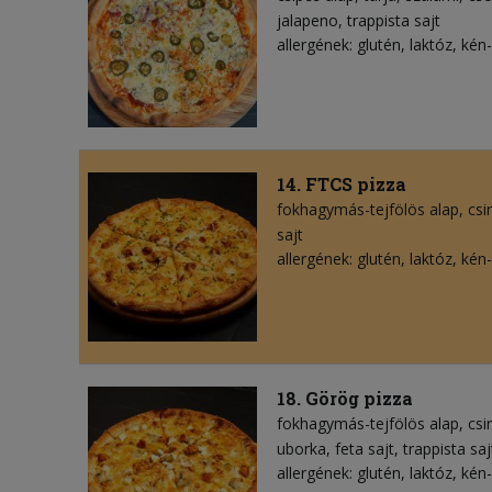
jalapeno
trappista sajt
allergének: glutén, laktóz, kén-
14. FTCS pizza
fokhagymás-tejfölös alap
csi
sajt
allergének: glutén, laktóz, kén-
18. Görög pizza
fokhagymás-tejfölös alap
csi
uborka
feta sajt
trappista saj
allergének: glutén, laktóz, kén-