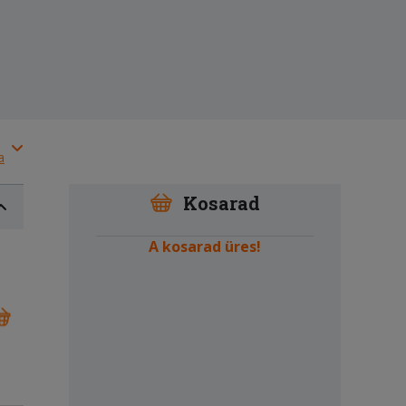
a
Kosarad
A kosarad üres!