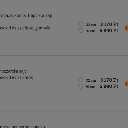
omba
kukorica
trappista sajt
3 170 Ft
32 cm
-dioxid és szulfitok, gombák
6 890 Ft
60 cm
ozzarella sajt
dioxid és szulfitok
3 170 Ft
32 cm
6 890 Ft
60 cm
mege pepperoni paprika