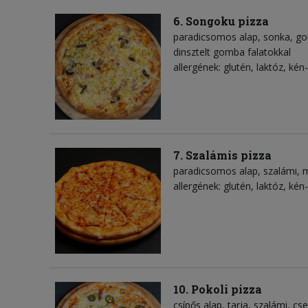
6. Songoku pizza
paradicsomos alap
sonka
g
dinsztelt gomba falatokkal
allergének: glutén, laktóz, kén
7. Szalámis pizza
paradicsomos alap
szalámi
m
allergének: glutén, laktóz, kén-
10. Pokoli pizza
csípős alap
tarja
szalámi
cse