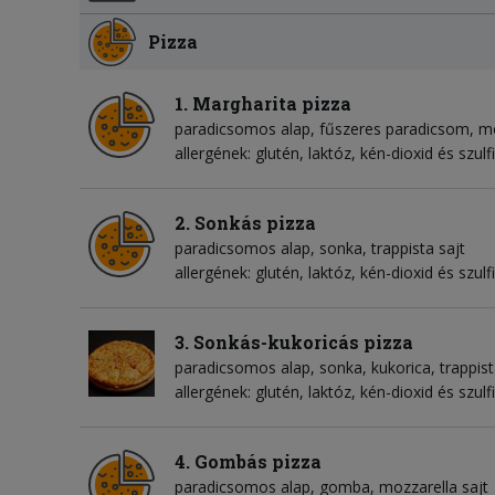
Pizza
1. Margharita pizza
paradicsomos alap
fűszeres paradicsom
mo
allergének: glutén, laktóz, kén-dioxid és szulf
2. Sonkás pizza
paradicsomos alap
sonka
trappista sajt
allergének: glutén, laktóz, kén-dioxid és szulf
3. Sonkás-kukoricás pizza
paradicsomos alap
sonka
kukorica
trappist
allergének: glutén, laktóz, kén-dioxid és szulf
4. Gombás pizza
paradicsomos alap
gomba
mozzarella sajt