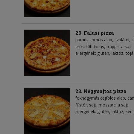
20. Falusi pizza
paradicsomos alap
szalámi
k
erős
főtt tojás
trappista sajt
allergének: glutén, laktóz, tojá
23. Négysajtos pizza
fokhagymás-tejfölös alap
ca
füstölt sajt
mozzarella sajt
allergének: glutén, laktóz, kén-