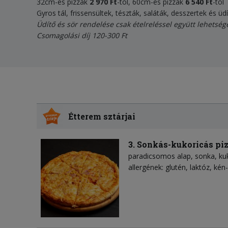
32cm-es pizzák
2 970 Ft
-tól, 60cm-es pizzák
6 540 Ft
-tól
Gyros tál, frissensültek, tészták, saláták, desszertek és ü
Üdítő és sör rendelése csak ételreléssel együtt lehetség
Csomagolási díj 120-300 Ft
Étterem sztárjai
3. Sonkás-kukoricás pi
paradicsomos alap
sonka
ku
allergének: glutén, laktóz, kén-