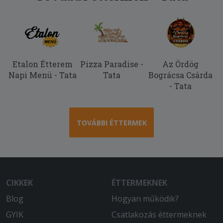
2025-07-21 - Anikò:
Gyors szállítás,forró pizza
Etalon Étterem
Pizza Paradise -
Az Ördög
Napi Menü - Tata
Tata
Bográcsa Csárda
- Tata
TOVÁBBI ÉTTERMEK
CIKKEK
ÉTTERMEKNEK
Blog
Hogyan működik?
GYIK
Csatlakozás éttermeknek