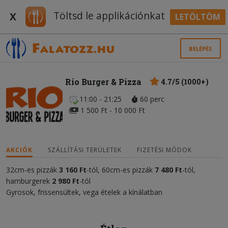
Töltsd le applikációnkat
X
LETÖLTÖM
BELÉPÉS
Rio Burger & Pizza
4.7/5 (1000+)
11:00 - 21:25
60 perc
1 500 Ft - 10 000 Ft
AKCIÓK
SZÁLLÍTÁSI TERÜLETEK
FIZETÉSI MÓDOK
32cm-es pizzák
3 160 Ft
-tól, 60cm-es pizzák
7 480 Ft
-tól,
hamburgerek
2 980
Ft
-tól
Gyrosok, frissensültek, vega ételek a kínálatban