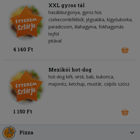
XXL gyros tál
hasábburgonya
gyros hús
csirkecombfiléből
jégsaláta
kígyóuborka
paradicsom
lilahagyma
fokhagymás
tejföl
pitával
4 140 Ft
Mexikói hot-dog
hot-dog kifli
virsli
bab
kukorica
majonéz
ketchup
mustár
csípős szósz
1 150 Ft
Pizza