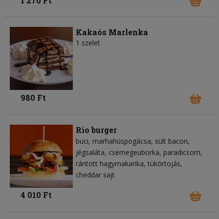
1 270 Ft
Kakaós Marlenka
1 szelet
980 Ft
Rio burger
buci
marhahúspogácsa
sült bacon
jégsaláta
csemegeuborka
paradicsom
rántott hagymakarika
tükörtojás
cheddar sajt
4 010 Ft