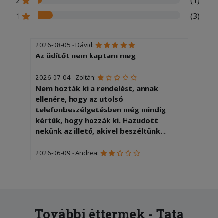
2
(1)
1
(3)
2026-08-05 - Dávid:
Az üdítőt nem kaptam meg
2026-07-04 - Zoltán:
Nem hozták ki a rendelést, annak
ellenére, hogy az utolsó
telefonbeszélgetésben még mindig
kértük, hogy hozzák ki. Hazudott
nekünk az illető, akivel beszéltünk...
2026-06-09 - Andrea:
Több mint 2 óra volt mire kihozták a
rizs mind a 2 ételnél amihez kértünk
összeállt és ízetlen volt.
2025-09-17 - Róbert:
További éttermek - Tata
Rég ettem ilyen finom pizzát, köszönöm