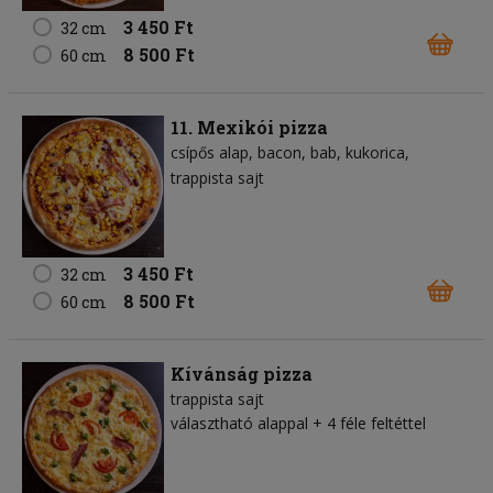
3 450 Ft
32 cm
8 500 Ft
60 cm
11. Mexikói pizza
csípős alap
bacon
bab
kukorica
trappista sajt
3 450 Ft
32 cm
8 500 Ft
60 cm
Kívánság pizza
trappista sajt
választható alappal + 4 féle feltéttel