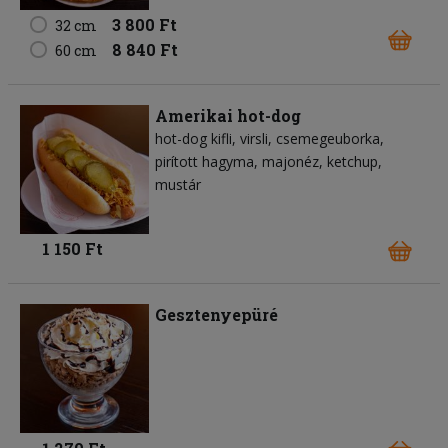
3 800 Ft
32 cm
8 840 Ft
60 cm
Amerikai hot-dog
hot-dog kifli
virsli
csemegeuborka
pirított hagyma
majonéz
ketchup
mustár
1 150 Ft
Gesztenyepüré