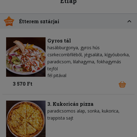
Étlap
Étterem sztárjai
Gyros tál
hasábburgonya
gyros hús
csirkecombfiléből
jégsaláta
kígyóuborka
paradicsom
lilahagyma
fokhagymás
tejföl
fél pitával
3 570 Ft
3. Kukoricás pizza
paradicsomos alap
sonka
kukorica
trappista sajt