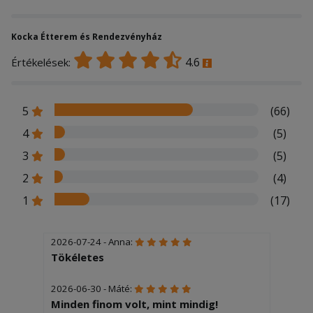
Kocka Étterem és Rendezvényház
4.6
Értékelések:
5
(66)
4
(5)
3
(5)
2
(4)
1
(17)
2026-07-24 - Anna:
Tökéletes
2026-06-30 - Máté:
Minden finom volt, mint mindig!