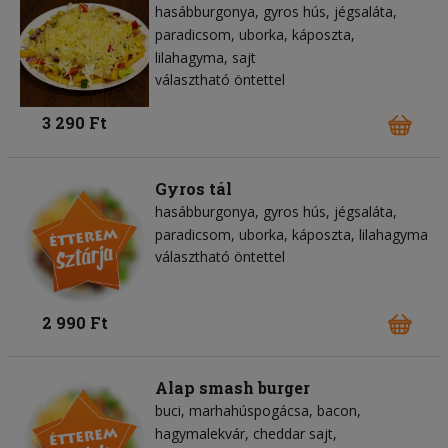
hasábburgonya
gyros hús
jégsaláta
paradicsom
uborka
káposzta
lilahagyma
sajt
választható öntettel
3 290 Ft
Gyros tál
hasábburgonya
gyros hús
jégsaláta
paradicsom
uborka
káposzta
lilahagyma
választható öntettel
2 990 Ft
Alap smash burger
buci
marhahúspogácsa
bacon
hagymalekvár
cheddar sajt