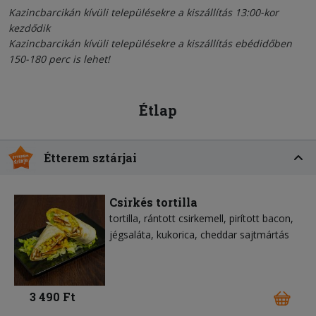
Kazincbarcikán kívüli településekre a kiszállítás 13:00-kor
kezdődik
Kazincbarcikán kívüli településekre a kiszállítás ebédidőben
150-180 perc is lehet!
Étlap
Étterem sztárjai
Csirkés tortilla
tortilla
rántott csirkemell
pirított bacon
jégsaláta
kukorica
cheddar sajtmártás
3 490 Ft