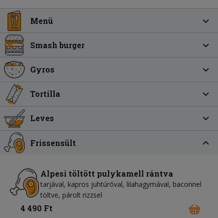
Menü
Smash burger
Gyros
Tortilla
Leves
Frissensült
Alpesi töltött pulykamell rántva
tarjával, kapros juhtúróval, lilahagymával, baconnel
töltve, párolt rizzsel
4 490 Ft