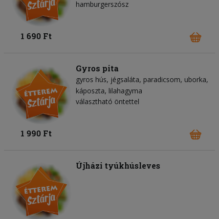
hamburgerszósz
1 690 Ft
Gyros pita
gyros hús
jégsaláta
paradicsom
uborka
káposzta
lilahagyma
választható öntettel
1 990 Ft
Újházi tyúkhúsleves