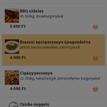
BBQ oldalas
45-50dkg, steakburgonyával
5 490 Ft
Brassói aprópecsenye újragondolva
pirított baconszeletekkel, tükörtojással
4 990 Ft
Cigánypecsenye
25-30dkg, kakastaréjjal, petrezselymes burgonyával
4 690 Ft
Csirke nuggets