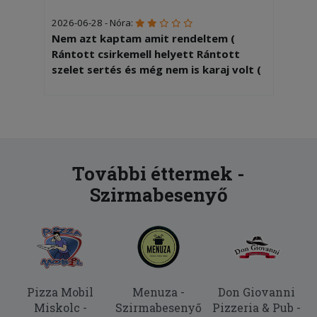
2026-06-28 - Nóra:
Nem azt kaptam amit rendeltem (
Rántott csirkemell helyett Rántott
szelet sertés és még nem is karaj volt (
2026-03-17 - Bertalanné:
Minden rendben volt,csak lehetett
volna melegebb az étel.
2026-03-08 - Szilvia:
További éttermek -
Több mint 2 óra volt a kiszállítás
Szirmabesenyő
2026-02-12 - Tímea:
5
2026-01-24 - Istvánné:
Nem véletlenül kértem a rendelésem
15.00. órára. Ehelyett 13.00- kor
Pizza Mobil
Menuza -
Don Giovanni
kiszállították.
Miskolc -
Szirmabesenyő
Pizzeria & Pub -