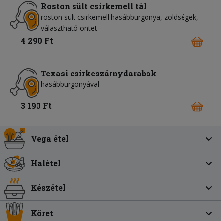
Roston sült csirkemell tál
roston sült csirkemell hasábburgonya, zöldségek,
választható öntet
4 290 Ft
Texasi csirkeszárnydarabok
hasábburgonyával
3 190 Ft
Vega étel
Halétel
Készétel
Köret