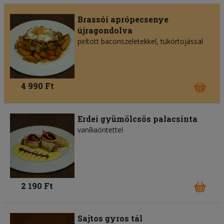
Brassói aprópecsenye
újragondolva
pirított baconszeletekkel, tükörtojással
4 990 Ft
Erdei gyümölcsös palacsinta
vaníliaöntettel
2 190 Ft
Sajtos gyros tál