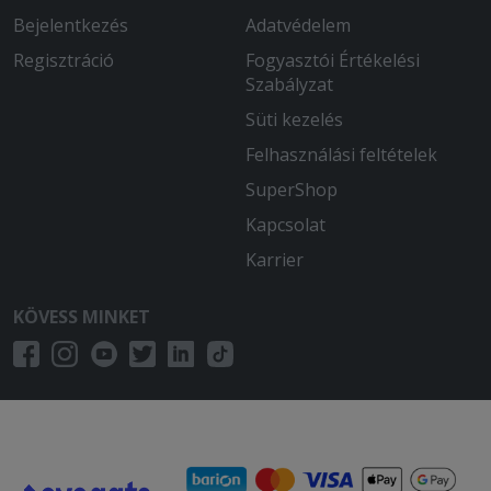
Nem voltam elégedett.A pisztráng
Bejelentkezés
Adatvédelem
íztelen volt-nem érződött rajta a
fokhagyma sem.Nem volt egyenletesen
Regisztráció
Fogyasztói Értékelési
megsülve sem a hal.
Szabályzat
Süti kezelés
2025-12-04 - Beáta:
A menü, a tál és a palacsinta is isteni
Felhasználási feltételek
finom volt!
SuperShop
2025-11-06 - Csabáné:
Kapcsolat
Imádom, finom, bőséges mint mindig!
Karrier
2025-10-29 - Anett:
KÖVESS MINKET
Ìzre finom volt a gyros, a
hasàbburgonya a halhoz szàraz volt, és
sajnos a két darab ezersziget öntetet
sem talàltuk a csomagban.
2025-09-19 - Katalin:
Nagyon finom volt! Köszönjük szépen!