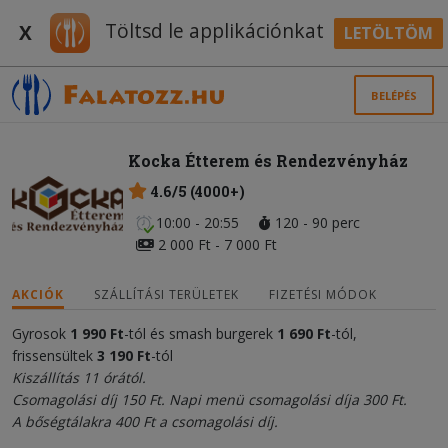
Töltsd le applikációnkat
X
LETÖLTÖM
BELÉPÉS
Kocka Étterem és Rendezvényház
4.6/5 (4000+)
10:00 - 20:55
120 - 90 perc
2 000 Ft - 7 000 Ft
AKCIÓK
SZÁLLÍTÁSI TERÜLETEK
FIZETÉSI MÓDOK
Gyrosok
1 990 Ft
-tól és smash burgerek
1 690 Ft
-tól,
frissensültek
3 190 Ft
-tól
Kiszállítás 11 órától.
Csomagolási díj 150 Ft. Napi menü csomagolási díja 300 Ft.
A bőségtálakra 400 Ft a csomagolási díj.