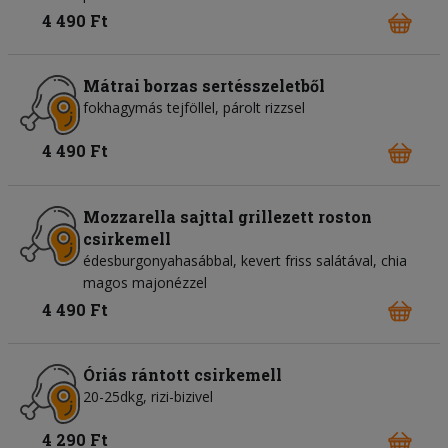
4 490 Ft
Mátrai borzas sertésszeletből
fokhagymás tejföllel, párolt rizzsel
4 490 Ft
Mozzarella sajttal grillezett roston
csirkemell
édesburgonyahasábbal, kevert friss salátával, chia
magos majonézzel
4 490 Ft
Óriás rántott csirkemell
20-25dkg, rizi-bizivel
4 290 Ft