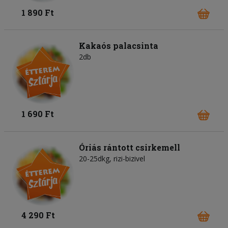
1 890 Ft
Kakaós palacsinta
2db
1 690 Ft
Óriás rántott csirkemell
20-25dkg, rizi-bizivel
4 290 Ft