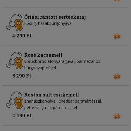
Óriási rántott sertéskaraj
25dkg, hasábburgonyával
4 290 Ft
Rosé kacsamell
vörösboros áfonyaraguval, parmezános
burgonyapürével
5 290 Ft
Roston sült csirkemell
ananászkarikával, cheddar sajtmártással,
petrezselymes párolt rizzsel
4 490 Ft