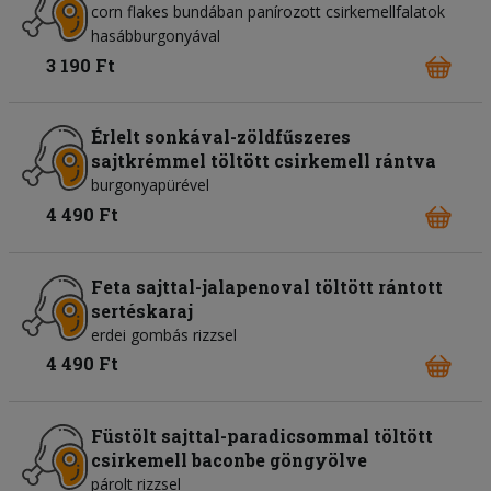
corn flakes bundában panírozott csirkemellfalatok
hasábburgonyával
3 190 Ft
Érlelt sonkával-zöldfűszeres
sajtkrémmel töltött csirkemell rántva
burgonyapürével
4 490 Ft
Feta sajttal-jalapenoval töltött rántott
sertéskaraj
erdei gombás rizzsel
4 490 Ft
Füstölt sajttal-paradicsommal töltött
csirkemell baconbe göngyölve
párolt rizzsel