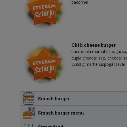
baconnel
Chili cheese burger
buci
dupla marhahúspogácsa
dupla cheddar sajt
cheddar sa
2x8dkg marhahúspogácsával
Smash burger
Smash burger menü
Street food