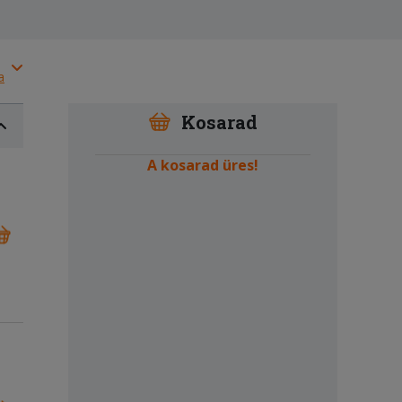
a
Kosarad
A kosarad üres!