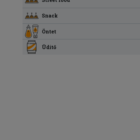
Snack
Öntet
Üdítő