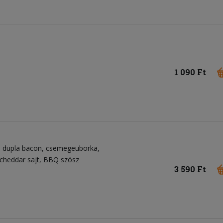
1 090 Ft
dupla bacon
csemegeuborka
cheddar sajt
BBQ szósz
3 590 Ft