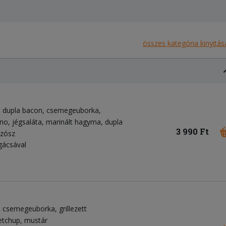
összes kategória kinyitás
dupla bacon
csemegeuborka
eno
jégsaláta
marinált hagyma
dupla
3 990 Ft
szósz
gácsával
csemegeuborka
grillezett
etchup
mustár