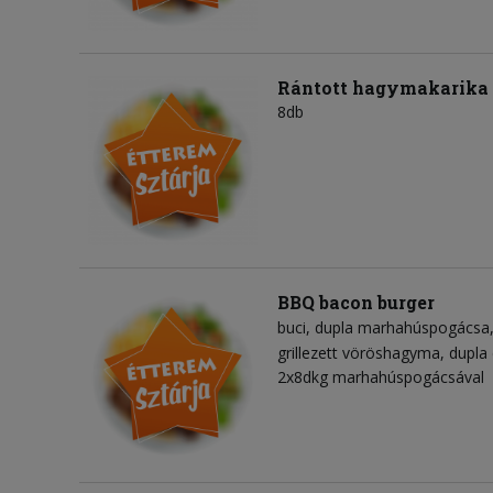
Rántott hagymakarika
8db
BBQ bacon burger
buci
dupla marhahúspogácsa
grillezett vöröshagyma
dupla 
2x8dkg marhahúspogácsával