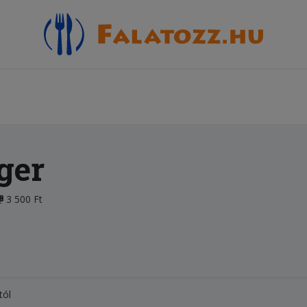
ger
3 500 Ft
tól