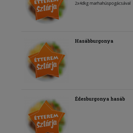
2x4dkg marhahúspogácsával
Hasábburgonya
Édesburgonya hasáb