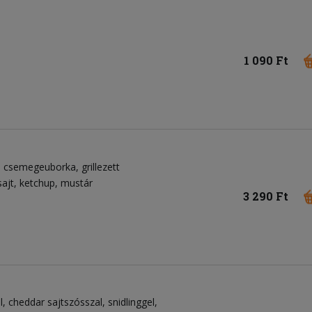
1 090 Ft
csemegeuborka
grillezett
sajt
ketchup
mustár
3 290 Ft
 cheddar sajtszósszal, snidlinggel,