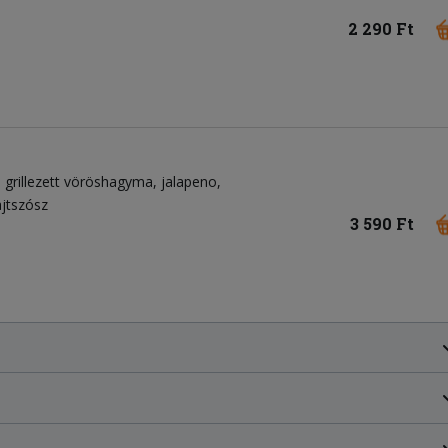
2 290 Ft
grillezett vöröshagyma
jalapeno
jtszósz
3 590 Ft