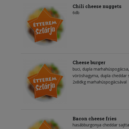
Chili cheese nuggets
6db
Cheese burger
buci
dupla marhahúspogácsa
vöröshagyma
dupla cheddar 
2x8dkg marhahúspogácsával
Bacon cheese fries
hasábburgonya cheddar sajttal,