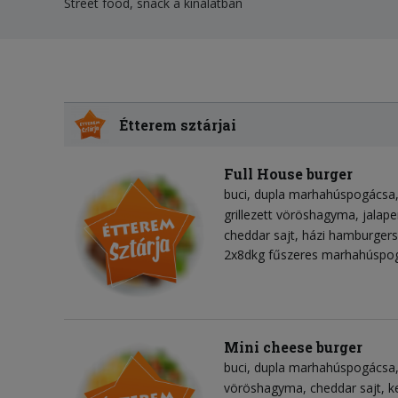
Street food, snack a kínálatban
Étterem sztárjai
Full House burger
buci
dupla marhahúspogácsa
grillezett vöröshagyma
jalap
cheddar sajt
házi hamburger
2x8dkg fűszeres marhahúspo
Mini cheese burger
buci
dupla marhahúspogácsa
vöröshagyma
cheddar sajt
k