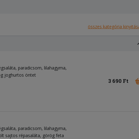
összes kategória kinyitás
égsaláta
paradicsom
lilahagyma
g joghurtos öntet
3 690 Ft
égsaláta
paradicsom
lilahagyma
ölt sajtos répasaláta
görög feta