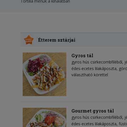
Tortilla menük a kínálatban
Étterem sztárjai
Gyros tál
gyros hús csirkecombfiléből
j
édes-ecetes lilakáposzta
görö
választható körettel
Gourmet gyros tál
gyros hús csirkecombfiléből
j
édes-ecetes lilakáposzta
füst