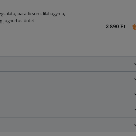
égsaláta
paradicsom
lilahagyma
g joghurtos öntet
3 890 Ft