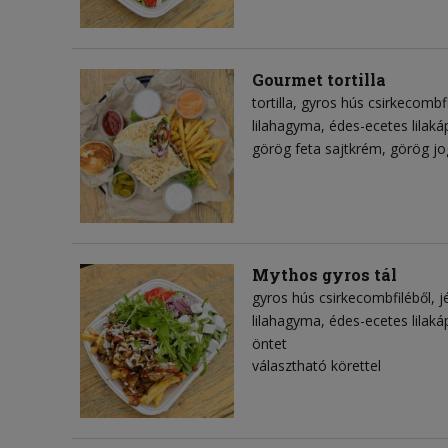
Gourmet tortilla
tortilla
gyros hús csirkecombfi
lilahagyma
édes-ecetes lilak
görög feta sajtkrém
görög jo
Mythos gyros tál
gyros hús csirkecombfiléből
j
lilahagyma
édes-ecetes lilak
öntet
választható körettel