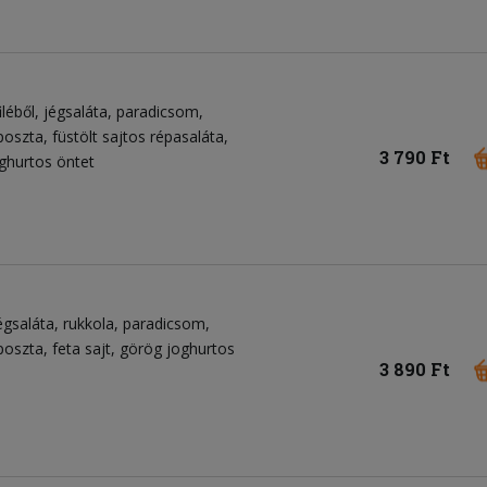
léből
jégsaláta
paradicsom
áposzta
füstölt sajtos répasaláta
3 790 Ft
ghurtos öntet
égsaláta
rukkola
paradicsom
áposzta
feta sajt
görög joghurtos
3 890 Ft