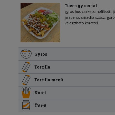
Tüzes gyros tál
gyros hús csirkecombfiléből
j
jalapeno
sriracha szósz
görö
választható körettel
Gyros
Tortilla
Tortilla menü
Köret
Üdítő