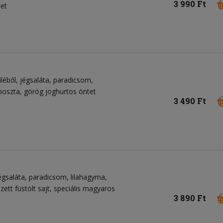
3 990 Ft
tet
léből
jégsaláta
paradicsom
áposzta
görög joghurtos öntet
3 490 Ft
égsaláta
paradicsom
lilahagyma
ezett füstölt sajt
speciális magyaros
3 890 Ft