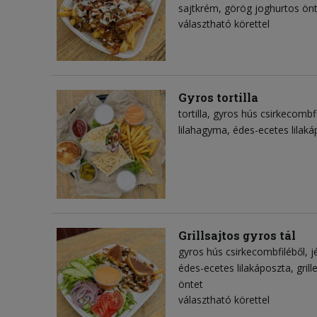
sajtkrém
görög joghurtos ön
választható körettel
Gyros tortilla
tortilla
gyros hús csirkecombfi
lilahagyma
édes-ecetes lilak
Grillsajtos gyros tál
gyros hús csirkecombfiléből
j
édes-ecetes lilakáposzta
grill
öntet
választható körettel