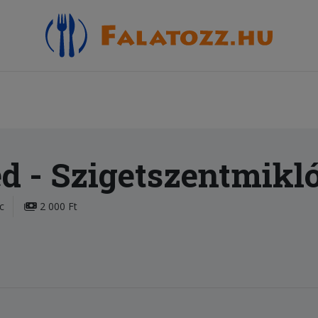
ed
- Szigetszentmikl
c
2 000 Ft