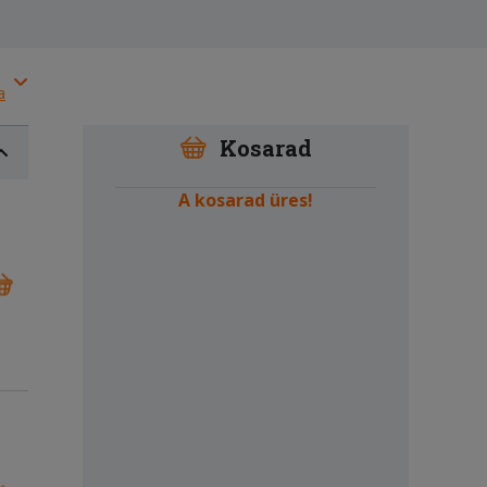
a
Kosarad
A kosarad üres!