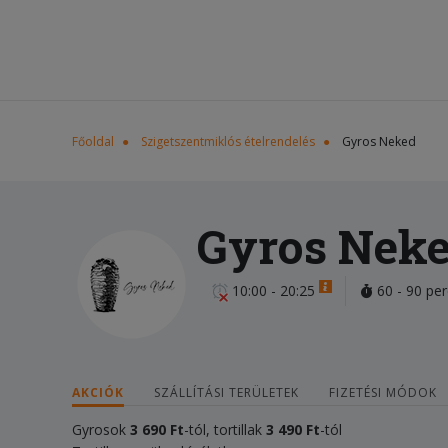
Főoldal
Szigetszentmiklós ételrendelés
Gyros Neked
Gyros Nek
10:00 - 20:25
60 - 90 per
AKCIÓK
SZÁLLÍTÁSI TERÜLETEK
FIZETÉSI MÓDOK
Gyrosok
3 690 Ft
-tól, tortillak
3 490 Ft
-tól