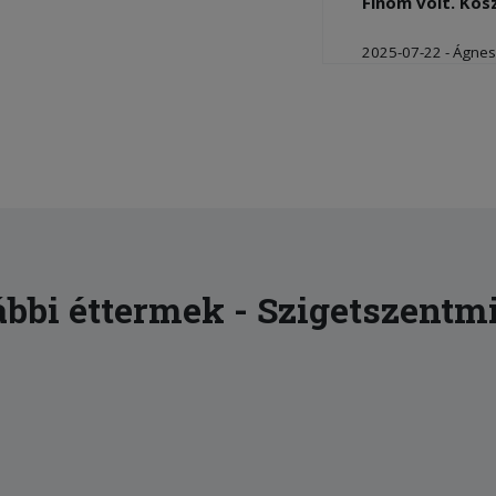
Finom volt. Kö
2025-07-22 - Ágnes
Mindig nagyon f
vannak.
2025-07-01 - Viktór
Elégedett volt a
bbi éttermek - Szigetszentm