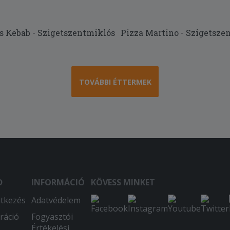
s Kebab - Szigetszentmiklós
Pizza Martino - Szigetsze
TOVÁBBI ÉTTERMEK
D
INFORMÁCIÓ
KÖVESS MINKET
ntkezés
Adatvédelem
ráció
Fogyasztói
Értékelési