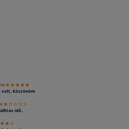
ina:
 volt, köszönöm
ós:
allitas idő..