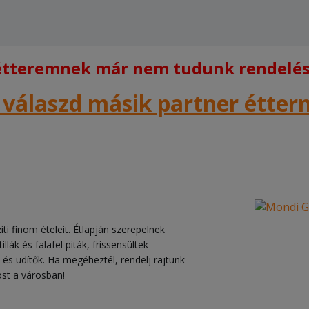
 étteremnek már nem tudunk rendelést
 válaszd másik partner étte
 finom ételeit. Étlapján szerepelnek
tillák és falafel piták, frissensültek
k és üdítők. Ha megéheztél, rendelj rajtunk
ost a városban!