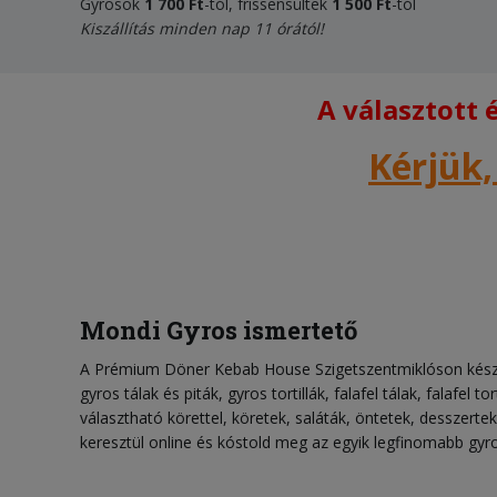
Gyrosok
1 700
Ft
-tól, frissensültek
1 500 Ft
-tól
Kiszállítás minden nap 11 órától!
A választott
Kérjük,
Mondi Gyros ismertető
A Prémium Döner Kebab House Szigetszentmiklóson készíti
gyros tálak és piták, gyros tortillák, falafel tálak, falafel tor
választható körettel, köretek, saláták, öntetek, desszerte
keresztül online és kóstold meg az egyik legfinomabb gyr