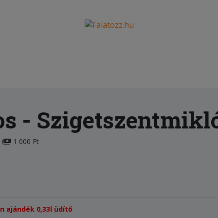
os
- Szigetszentmikl
1 000 Ft
én ajándék 0,33l üdítő