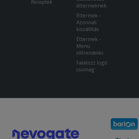
Receptek
éttermeknek
Éttermek -
Azonnali
kiszállítás
Éttermek -
Menü
előrendelés
Falatozz logó
csomag