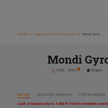
Főoldal
Szigetszentmiklós ételrendelés
Mondi Gyros
Mondi Gyr
10:30 - 19:55
90 perc
AKCIÓK
SZÁLLÍTÁSI TERÜLETEK
FIZETÉSI MÓDOK
Csak a Falatozz.hu-n: 3 000 Ft feletti rendelés eset