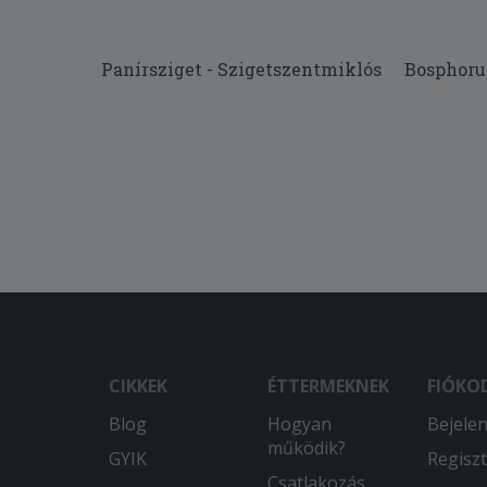
Panírsziget - Szigetszentmiklós
Bosphoru
CIKKEK
ÉTTERMEKNEK
FIÓKO
Blog
Hogyan
Bejele
működik?
GYIK
Regiszt
Csatlakozás